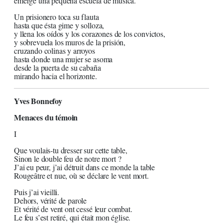
emerge una pequeña escuela de música.
Un prisionero toca su flauta
hasta que ésta gime y solloza,
y llena los oídos y los corazones de los convictos,
y sobrevuela los muros de la prisión,
cruzando colinas y arroyos
hasta donde una mujer se asoma
desde la puerta de su cabaña
mirando hacia el horizonte.
Yves Bonnefoy
Menaces du témoin
I
Que voulais-tu dresser sur cette table,
Sinon le double feu de notre mort ?
J’ai eu peur, j’ai détruit dans ce monde la table
Rougeâtre et nue, où se déclare le vent mort.
Puis j’ai vieilli.
Dehors, vérité de parole
Et vérité de vent ont cessé leur combat.
Le feu s’est retiré, qui était mon église.