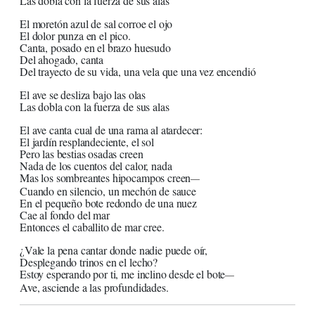
Las dobla con la fuerza de sus alas
El moretón azul de sal corroe el ojo
El dolor punza en el pico.
Canta, posado en el brazo huesudo
Del ahogado, canta
Del trayecto de su vida, una vela que una vez encendió
El ave se desliza bajo las olas
Las dobla con la fuerza de sus alas
El ave canta cual de una rama al atardecer:
El jardín resplandeciente, el sol
Pero las bestias osadas creen
Nada de los cuentos del calor, nada
Mas los sombreantes hipocampos creen
—
Cuando en silencio, un mechón de sauce
En el pequeño bote redondo de una nuez
Cae al fondo del mar
Entonces el caballito de mar cree.
¿Vale la pena cantar donde nadie puede oír,
Desplegando trinos en el lecho?
Estoy esperando por ti, me inclino desde el bote
—
Ave, asciende a las profundidades.