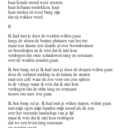
haar koude mond weer zoenen,
haar lichaam toedekken, haar
haar strelen en weer bang zijn
dat zij wakker werd.
II
Ik had met je door de weiden willen gaan
langs de sloten de bruine pluimen van het riet
maar een dunne zon daalde al over boomkruinen
en boerderijen en ik wist dat ik niet kon
verdragen dat onze schaduwen lang en eenzaam
over de weiden zouden gaan.
Ik ben bang zei je Ik had met je door de dorpen willen gaan
door de verlaten middag in de tuinen de straten
naar een café waar de zon voor ons zou spleen
in de vitrage maar ik wist dat ik niet kon
verdragen dat de stilte lang en eenzaam
tussen ons mee zou gaan.
Ik ben bang zei je. Ik had met je willen slapen, willen gaan
met mijn ogen mijn handen mijn mond als de zon
over het vreemde landschap van je lijf
maar ik wist dat ik niet kon verdragen
dat we een leven lang eenzaam
op zouden staan.