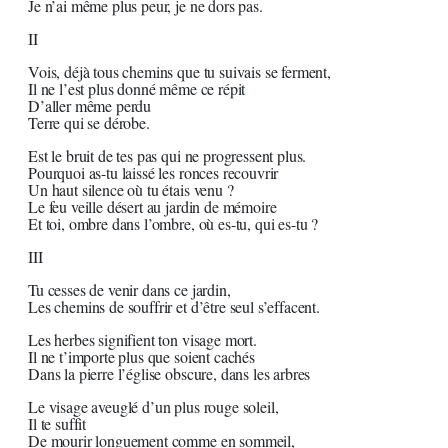
Je n’ai même plus peur, je ne dors pas.
II
Vois, déjà tous chemins que tu suivais se ferment,
Il ne l’est plus donné même ce répit
D’aller même perdu
Terre qui se dérobe.
Est le bruit de tes pas qui ne progressent plus.
Pourquoi as-tu laissé les ronces recouvrir
Un haut silence où tu étais venu ?
Le feu veille désert au jardin de mémoire
Et toi, ombre dans l’ombre, où es-tu, qui es-tu ?
III
Tu cesses de venir dans ce jardin,
Les chemins de souffrir et d’être seul s’effacent.
Les herbes signifient ton visage mort.
Il ne t’importe plus que soient cachés
Dans la pierre l’église obscure, dans les arbres
Le visage aveuglé d’un plus rouge soleil,
Il te suffit
De mourir longuement comme en sommeil,