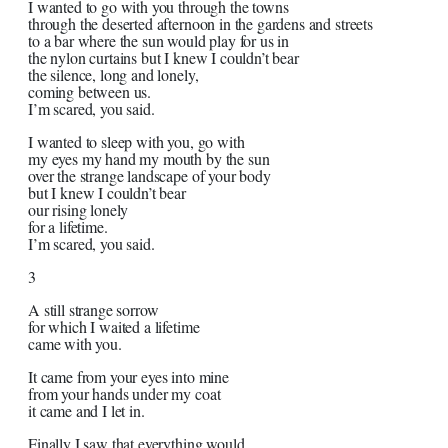
I wanted to go with you through the towns
through the deserted afternoon in the gardens and streets
to a bar where the sun would play for us in
the nylon curtains but I knew I couldn’t bear
the silence, long and lonely,
coming between us.
I’m scared, you said.
I wanted to sleep with you, go with
my eyes my hand my mouth by the sun
over the strange landscape of your body
but I knew I couldn’t bear
our rising lonely
for a lifetime.
I’m scared, you said.
3
A still strange sorrow
for which I waited a lifetime
came with you.
It came from your eyes into mine
from your hands under my coat
it came and I let in.
Finally I saw that everything would