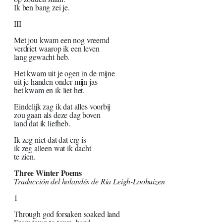
Ik ben bang zei je.
III
Met jou kwam een nog vreemd
verdriet waarop ik een leven
lang gewacht heb.
Het kwam uit je ogen in de mijne
uit je handen onder mijn jas
het kwam en ik liet het.
Eindelijk zag ik dat alles voorbij
zou gaan als deze dag boven
land dat ik liefheb.
Ik zeg niet dat dat erg is
ik zeg alleen wat ik dacht
te zien.
Three Winter Poems
Traducción del holandés de Ria Leigh-Loohuizen
1
Through god forsaken soaked land