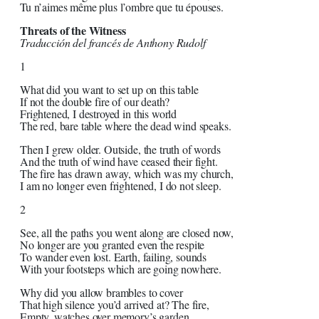
Tu n’aimes même plus l’ombre que tu épouses.
Threats of the Witness
Traducción del francés de Anthony Rudolf
1
What did you want to set up on this table
If not the double fire of our death?
Frightened, I destroyed in this world
The red, bare table where the dead wind speaks.
Then I grew older. Outside, the truth of words
And the truth of wind have ceased their fight.
The fire has drawn away, which was my church,
I am no longer even frightened, I do not sleep.
2
See, all the paths you went along are closed now,
No longer are you granted even the respite
To wander even lost. Earth, failing, sounds
With your footsteps which are going nowhere.
Why did you allow brambles to cover
That high silence you’d arrived at? The fire,
Empty, watches over memory’s garden