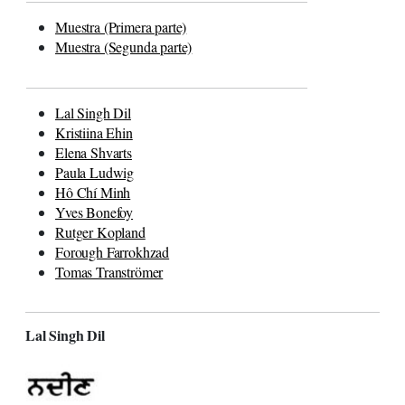
Muestra (Primera parte)
Muestra (Segunda parte)
Lal Singh Dil
Kristiina Ehin
Elena Shvarts
Paula Ludwig
Hô Chí Minh
Yves Bonefoy
Rutger Kopland
Forough Farrokhzad
Tomas Tranströmer
Lal Singh Dil