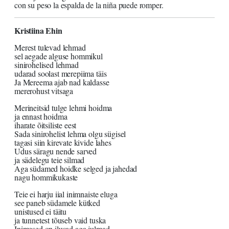
con su peso la espalda de la niña puede romper.
Kristiina Ehin
Merest tulevad lehmad
sel aegade alguse hommikul
sinirohelised lehmad
udarad soolast merepiima täis
Ja Mereema ajab nad kaldasse
mererohust vitsaga
Merineitsid tulge lehmi hoidma
ja ennast hoidma
iharate õitsiliste eest
Sada sinirohelist lehma olgu sügisel
tagasi siin kirevate kivide lahes
Udus säragu nende sarved
ja sädelegu teie silmad
Aga südamed hoidke selged ja jahedad
nagu hommikukaste
Teie ei harju iial inimnaiste eluga
see paneb südamele kütked
unistused ei täitu
ja tunnetest tõuseb vaid tuska
Inimesed on ilusad aga julmad