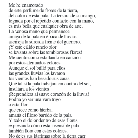
Me he enamorado
de este perfume de flores de la tierra,
del color de esta pala. La tersura de su mango,
lograda por el repetido contacto con la mano,
es más bella que cualquier obra de arte.
La venosa mano que permanece
amiga de la pala en época de lluvias
asemeja la surcada frente del guerrero.
¡Y este cálido rancio olor
se levanta sobre las temblorosas flores!
Me siento como estallando en canción
por estos atenuados colores.
Aunque el sol brilló para ellos
las grandes lluvias los lavaron
los vientos han besado sus caras.
Qué tal si la pala trabajara en contra del sol,
insultara a los vientos
¡Reprendiera al suave corazón de la lluvia!
Podría yo ser una vara trigo
o esta flor
que crece como hierba,
amaría el filoso barrido de la pala.
Y todo el dolor dentro de esas flores,
expresando cómo esta insensible pala
también llora con estos colores.
No dejes sus lágrimas sobre la tierra caer