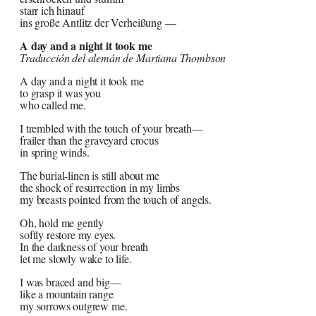
starr ich hinauf
ins große Antlitz der Verheißung —
A day and a night it took me
Traducción del alemán de Martiana Thombson
A day and a night it took me
to grasp it was you
who called me.
I trembled with the touch of your breath—
frailer than the graveyard crocus
in spring winds.
The burial-linen is still about me
the shock of resurrection in my limbs
my breasts pointed from the touch of angels.
Oh, hold me gently
softly restore my eyes.
In the darkness of your breath
let me slowly wake to life.
I was braced and big—
like a mountain range
my sorrows outgrew me.