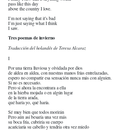
pass like this day
above the country I love.
I’m not saying that it’s bad
I’m just saying what I think
I saw.
Tres poemas de invierno
Traducción del holandés de Teresa Alcaraz
I
Por una tierra lluviosa y olvidada por dios
de aldea en aldea, con nuestras manos frías entrelazadas,
espero no compartir esa sensación nunca más con alguien.
Si no es necesario.
Pero si ahora la encontrara a ella
en la hierba mojada o en algún lugar
de la tierra arada,
qué haría yo, qué haría.
Sé muy bien que todos morirán
Pero aún así besaría una vez más
su boca fría, cubriría su cuerpo
acariciaría su cabello y tendría otra vez miedo