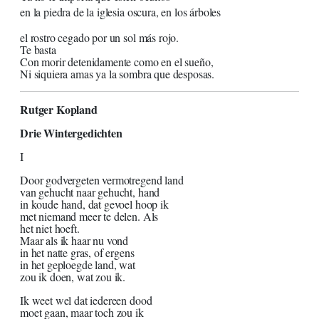
en la piedra de la iglesia oscura, en los árboles
el rostro cegado por un sol más rojo.
Te basta
Con morir detenidamente como en el sueño,
Ni siquiera amas ya la sombra que desposas.
Rutger Kopland
Drie Wintergedichten
I
Door godvergeten vermotregend land
van gehucht naar gehucht, hand
in koude hand, dat gevoel hoop ik
met niemand meer te delen. Als
het niet hoeft.
Maar als ik haar nu vond
in het natte gras, of ergens
in het geploegde land, wat
zou ik doen, wat zou ik.
Ik weet wel dat iedereen dood
moet gaan, maar toch zou ik