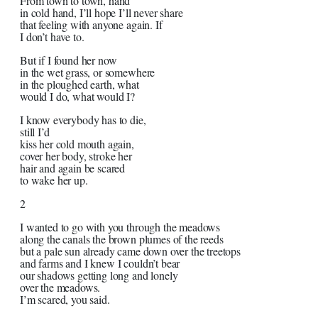
From town to town, hand
in cold hand, I’ll hope I’ll never share
that feeling with anyone again. If
I don’t have to.
But if I found her now
in the wet grass, or somewhere
in the ploughed earth, what
would I do, what would I?
I know everybody has to die,
still I’d
kiss her cold mouth again,
cover her body, stroke her
hair and again be scared
to wake her up.
2
I wanted to go with you through the meadows
along the canals the brown plumes of the reeds
but a pale sun already came down over the treetops
and farms and I knew I couldn’t bear
our shadows getting long and lonely
over the meadows.
I’m scared, you said.