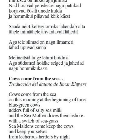
Nad hoiavad peredesse nagu putukad
korjavad öösiti unede kulda
ja hommikul pillavad kõik käest
Saada neist kellegi omaks tähendab olla
ühele inimtähele ähvardavalt lähedal
Aga teie silmad on nagu ilmameri
tähed upuvad sinna
Merineitsid tulge lehmi hoidma
Aga südamed hoidke selged ja jahedad
nagu hommikukaste
Cows come from the sea…
Traducción del lituano de Ilmar Ehtpere
Cows come from the sea
on this morning at the beginning of time
blue-green cows
udders full of salty sea milk
and the Sea Mother drives them ashore
with a switch of sea-grass
Sea Maidens come keep the cows
and keep yourselves
from lecherous herders by night