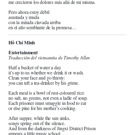
me crecieron los dolores más allá de mí misma.
Pero ahora estoy débil
asustada y muda
con la mirada clavada arriba
en el alto semblante de la promesa…
Hô Chí Minh
Entertainment
Traducción del vietnamita de Timothy Allen
Half a bucket of water a day
it’s up to us whether we drink it or wash.
Clean your face and go thirsty:
you can tell a tea-drinker by his grime.
Each meal is a bowl of rust-coloured rice:
no salt, no greens, not even a ladle of soup.
Each prisoner must smuggle in food to eat
or else pine for his mother’s cooking.
After supper, while the sun sinks,
songs spring out of the silence.
And from the darkness of Jingxi District Prison
appears a little music school.