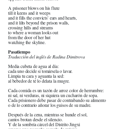
A prisoner blows on his flute
till it keens and it weeps
and it fills the convicts’ ears and hearts,
and it lilts beyond the prison walls,
crossing hills and streams
to where a woman looks out
from the door of her hut
watching the skyline.
Pasatiempo
Traducción del inglés de Radina Dimitrova
Media cubeta de agua al día:
cada uno decide si tomársela o lavar.
Limpia tu cara y aguanta la sed:
al bebedor de té lo delata la mugre.
Cada comida es un tazón de arroz color de herrumbre:
ni sal, ni verduras, ni siquiera un cucharón de sopa.
Cada prisionero debe pasar de contrabando su alimento
o de lo contrario añorar los guisos de su madre.
Después de la cena, mientras se hunde el sol,
cantos brotan desde el silencio.
Y de la sombría cárcel del Distrito Jingxi