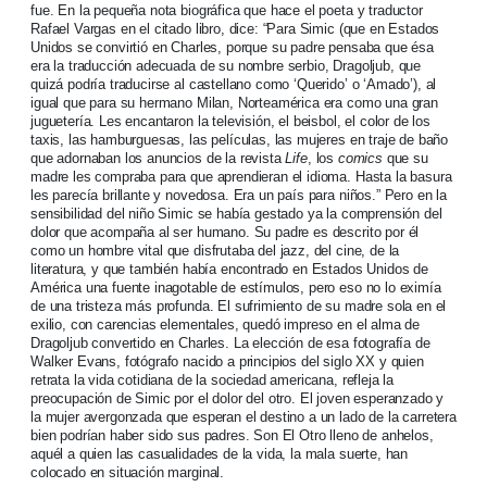
fue. En la pequeña nota biográfica que hace el poeta y traductor
Rafael Vargas en el citado libro, dice: “Para Simic (que en Estados
Unidos se convirtió en Charles, porque su padre pensaba que ésa
era la traducción adecuada de su nombre serbio, Dragoljub, que
quizá podría traducirse al castellano como ‘Querido’ o ‘Amado’), al
igual que para su hermano Milan, Norteamérica era como una gran
juguetería. Les encantaron la televisión, el beisbol, el color de los
taxis, las hamburguesas, las películas, las mujeres en traje de baño
que adornaban los anuncios de la revista
Life
, los
comics
que su
madre les compraba para que aprendieran el idioma. Hasta la basura
les parecía brillante y novedosa. Era un país para niños.” Pero en la
sensibilidad del niño Simic se había gestado ya la comprensión del
dolor que acompaña al ser humano. Su padre es descrito por él
como un hombre vital que disfrutaba del jazz, del cine, de la
literatura, y que también había encontrado en Estados Unidos de
América una fuente inagotable de estímulos, pero eso no lo eximía
de una tristeza más profunda. El sufrimiento de su madre sola en el
exilio, con carencias elementales, quedó impreso en el alma de
Dragoljub convertido en Charles. La elección de esa fotografía de
Walker Evans, fotógrafo nacido a principios del siglo XX y quien
retrata la vida cotidiana de la sociedad americana, refleja la
preocupación de Simic por el dolor del otro. El joven esperanzado y
la mujer avergonzada que esperan el destino a un lado de la carretera
bien podrían haber sido sus padres. Son El Otro lleno de anhelos,
aquél a quien las casualidades de la vida, la mala suerte, han
colocado en situación marginal.