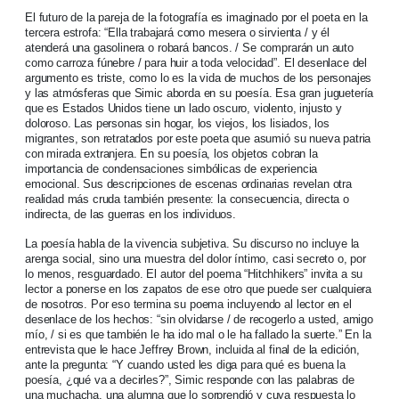
El futuro de la pareja de la fotografía es imaginado por el poeta en la
tercera estrofa: “Ella trabajará como mesera o sirvienta / y él
atenderá una gasolinera o robará bancos. / Se comprarán un auto
como carroza fúnebre / para huir a toda velocidad”. El desenlace del
argumento es triste, como lo es la vida de muchos de los personajes
y las atmósferas que Simic aborda en su poesía. Esa gran juguetería
que es Estados Unidos tiene un lado oscuro, violento, injusto y
doloroso. Las personas sin hogar, los viejos, los lisiados, los
migrantes, son retratados por este poeta que asumió su nueva patria
con mirada extranjera. En su poesía, los objetos cobran la
importancia de condensaciones simbólicas de experiencia
emocional. Sus descripciones de escenas ordinarias revelan otra
realidad más cruda también presente: la consecuencia, directa o
indirecta, de las guerras en los individuos.
La poesía habla de la vivencia subjetiva. Su discurso no incluye la
arenga social, sino una muestra del dolor íntimo, casi secreto o, por
lo menos, resguardado. El autor del poema “Hitchhikers” invita a su
lector a ponerse en los zapatos de ese otro que puede ser cualquiera
de nosotros. Por eso termina su poema incluyendo al lector en el
desenlace de los hechos: “sin olvidarse / de recogerlo a usted, amigo
mío, / si es que también le ha ido mal o le ha fallado la suerte.” En la
entrevista que le hace Jeffrey Brown, incluida al final de la edición,
ante la pregunta: “Y cuando usted les diga para qué es buena la
poesía, ¿qué va a decirles?”, Simic responde con las palabras de
una muchacha, una alumna que lo sorprendió y cuya respuesta lo