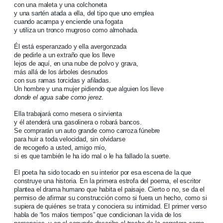
con una maleta y una colchoneta
y una sartén atada a ella, del tipo que uno emplea
cuando acampa y enciende una fogata
y utiliza un tronco mugroso como almohada.
Él está esperanzado y ella avergonzada
de pedirle a un extraño que los lleve
lejos de aquí, en una nube de polvo y grava,
más allá de los árboles desnudos
con sus ramas torcidas y afiladas.
Un hombre y una mujer pidiendo que alguien los lleve
donde el agua sabe como jerez
.
Ella trabajará como mesera o sirvienta
y él atenderá una gasolinera o robará bancos.
Se comprarán un auto grande como carroza fúnebre
para huir a toda velocidad, sin olvidarse
de recogerlo a usted, amigo mío,
si es que también le ha ido mal o le ha fallado la suerte.
El poeta ha sido tocado en su interior por esa escena de la que
construye una historia. En la primera estrofa del poema, el escritor
plantea el drama humano que habita el paisaje. Cierto o no, se da el
permiso de afirmar su construcción como si fuera un hecho, como si
supiera de quiénes se trata y conociera su intimidad. El primer verso
habla de “los malos tiempos” que condicionan la vida de los