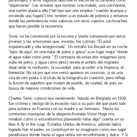
personajes, y en el segundo describe el trecho de la carretera como
“deprimente”. Los enseres que nombra: una maleta, una colchoneta,
una sartén atada a ella (“del tipo que uno emplea / cuando acampa y
enciende una fogata”) nos remiten a un estado de pobreza y esfuerzo
donde las pertenencias más valiosas son esos cuantos cachivaches
que hacen posible la existencia.
Simic se ha conmovido por la escena y siente compasión por estos
jóvenes y las emociones que, inventa, los colman: “Él está
esperanzado y ella avergonzada”. Un extraño los llevará en su coche
“lejos de aquí, en una nube de polvo y grava” a un lugar mejor “donde
el agua sabe como jerez.” El contraste de estas dos imágenes (una
nube de polvo, y agua como jerez) revela el anhelo del migrante:
dejar atrás la confusión, la suciedad, para acceder a la limpieza, al
bienestar. No sé por qué ese verso aparece en cursivas, si es una
cita de otro poeta o el título de la fotografía en cuestión, pero refleja
la ilusión de aquellos que mudan de pueblo, de ciudad, de país en
busca de mejores condiciones de vida.
Charles Simic conoce ese sentimiento. Nacido en Belgrado en 1938,
fue víctima y testigo de la invasión nazi a su país del que pudo salir
para asilarse en Francia con su madre y su hermano. “Hasta los
sonrientes maniquíes de la elegante Avenida Victor Hugo nos
miraban como si estuviésemos planeando robar algo” cuenta en su
libro
A fly in the soup
. Estados Unidos de América, adonde había
logrado huir el padre, se constituyó en su imaginario como ese lugar
paradisiaco donde hasta el agua debía ser reconfortante y dulce. Y lo