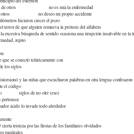
principio del esternón
des de otros no es mía la enfermedad
 de otros no deseo mi propio accidente
kilómetros hicieron crecer el pozo
el terror de que alguien remueva la prótesis del alfabeto
la excesiva búsqueda de sentido ocasiona una irrupción insalvable en la 
rmedad, repito
ion
pe que se conectó telúricamente con
le los siglos
distorsionó y las niñas que escucharon palabras en otra lengua confesaron 
te el código
udo siglos de no oler (eso)
 pertenece
 sudor ácido lo invade todo alrededor
amente
 cierta tristeza por las fiestas de los familiares olvidados
os pastizales