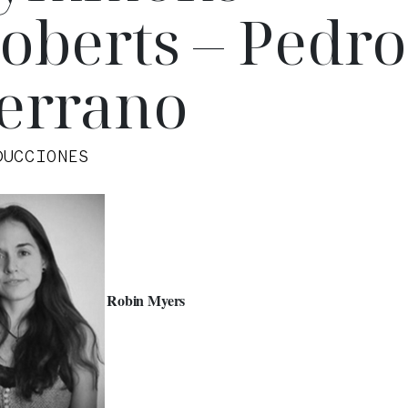
oberts – Pedro
errano
DUCCIONES
Robin Myers