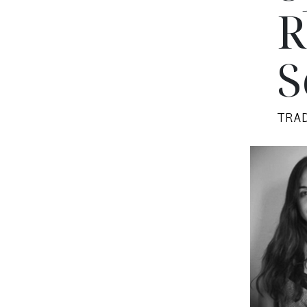
R
S
TRA