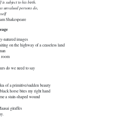
 is subject to his birth.
as unvalued persons do,
self
iam Shakespeare
neage
y-natured images
iting on the highway of a ceaseless land
 man
ll room
rs do we need to say
idea of a primitive/sudden beauty
a black horse bites my right hand
 me a stain-shaped wound
aasai giraffes
ay.