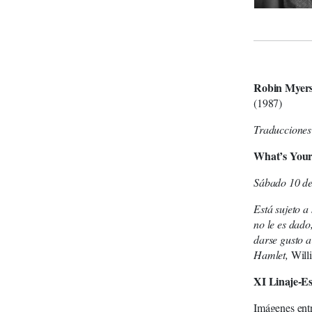
Robin Myer
(1987)
Traducciones
What’s Your
Sábado 10 de
Está sujeto a 
no le es dado
darse gusto a
Hamlet,
Will
XI Linaje-Es
Imágenes entr