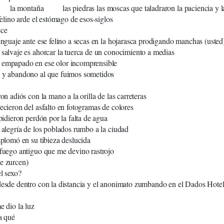
 montaña las piedras las moscas que taladraron la paciencia y la
 felino arde el estómago de esos-siglos
ece
lenguaje ante ese felino a secas en la hojarasca prodigando manchas (usted
 salvaje es ahorcar la tuerca de un conocimiento a medias
 empapado en ese olor incomprensible
o y abandono al que fuimos sometidos
ron adiós con la mano a la orilla de las carreteras
recieron del asfalto en fotogramas de colores
 pidieron perdón por la falta de agua
a alegría de los poblados rumbo a la ciudad
esplomó en su tibieza deslucida
 fuego antiguo que me devino rastrojo
e zurcen)
el sexo?
desde dentro con la distancia y el anonimato zumbando en el Dados Hotel
e dio la luz
a qué