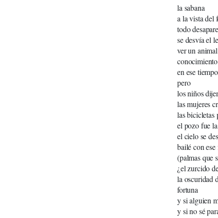
la sabana la
a la vista del
todo desapar
se desvía el 
ver un animal
conocimiento
en ese tiemp
pero
los niños dije
las mujeres c
las bicicletas
el pozo fue l
el cielo se d
bailé con ese
(palmas que s
¿el zurcido d
la oscuridad 
fortuna
y si alguien m
y si no sé par