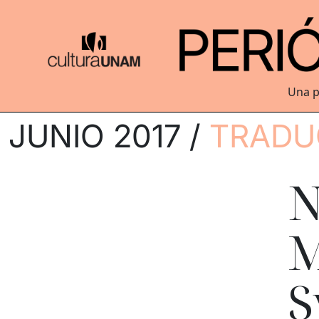
Una p
JUNIO 2017 /
TRADU
N
M