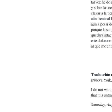
tal vez he de
y sobre las ce
clavar a la ti
aún frente al
aún a pesar d
porque la sang
quedará intac
este doloroso
al que me ent
Traducción 
(Nueva York,
I do not wan
that it is un
Saturday, Aug