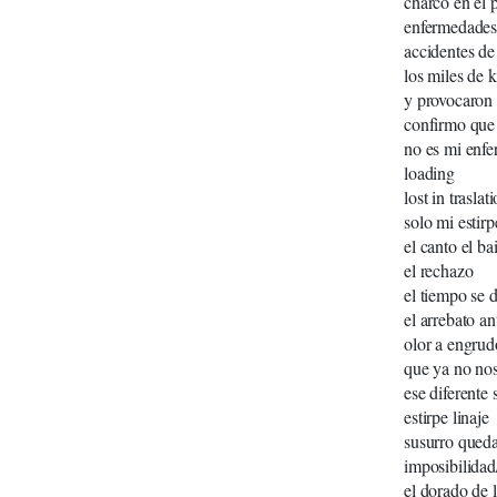
charco en el 
enfermeda
accidentes
los miles de 
y provocaron 
confirmo que 
no es mi enfe
loading
lost in traslat
solo mi estir
el canto el bai
el rechazo
el tiempo se 
el arrebato an
olor a engr
que ya no nos
ese diferente
estirpe linaje
susurro qued
imposibilidad/
el dorado de l