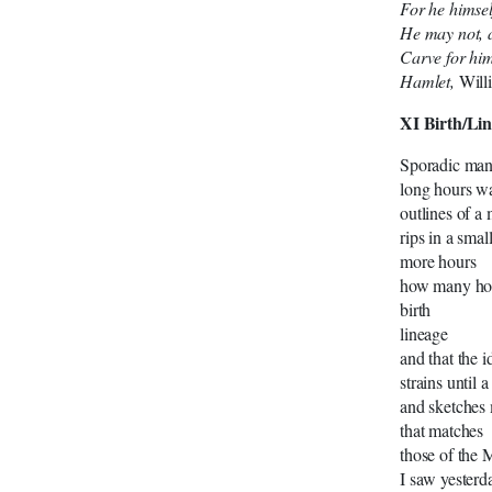
For he himself
He may not, 
Carve for him
Hamlet,
Will
XI Birth/Li
Sporadic man
long hours wa
outlines of a
rips in a sma
more hours
how many hou
birth
lineage
and that the 
strains until 
and sketches
that matches
those of the M
I saw yesterd