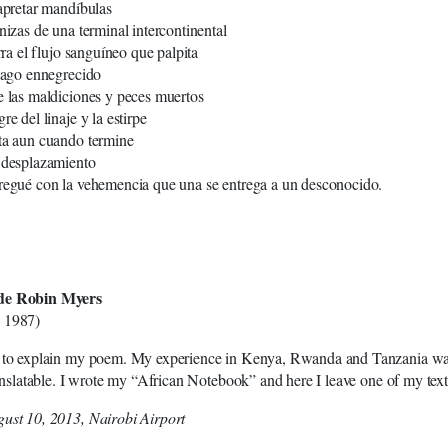
 apretar mandíbulas
nizas de una terminal intercontinental
erra el flujo sanguíneo que palpita
 lago ennegrecido
e las maldiciones y peces muertos
re del linaje y la estirpe
ta aun cuando termine
 desplazamiento
regué con la vehemencia que una se entrega a un desconocido.
de Robin Myers
 1987)
t to explain my poem. My experience in Kenya, Rwanda and Tanzania w
translatable. I wrote my “African Notebook” and here I leave one of my text
ust 10, 2013, Nairobi Airport