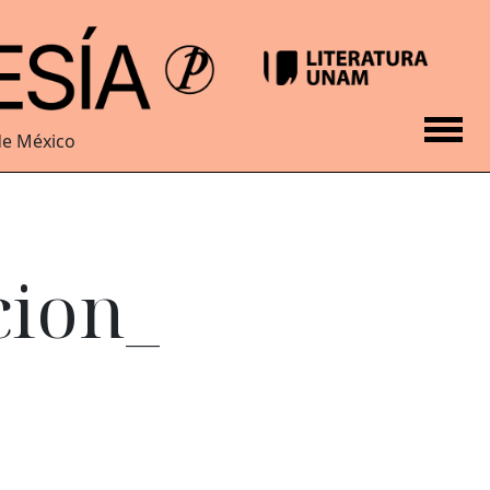
de México
cion_