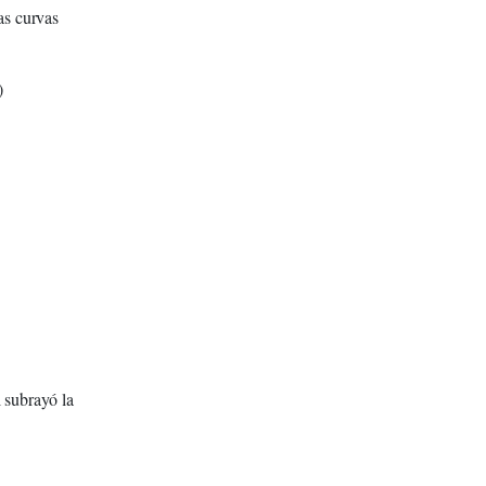
s curvas
)
 subrayó la