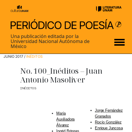
Una publicación editada por la
Universidad Nacional Autónoma de
México
JUNIO 2017 /
INÉDITOS
No. 100_Inéditos – Juan
Antonio Masoliver
INÉDITOS
Jorge Fernández
María
Granados
Auxiliadora
Rocío González
Álvarez
Enrique Juncosa
Ingrid Bringas