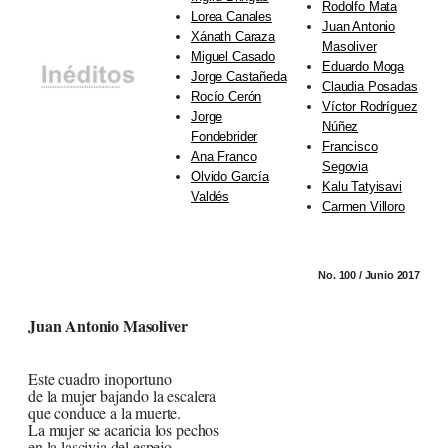
Rodolfo Mata
Lorea Canales
Juan Antonio
Xánath Caraza
Masoliver
Miguel Casado
Eduardo Moga
Jorge Castañeda
Claudia Posadas
Rocío Cerón
Víctor Rodríguez
Jorge
Núñez
Fondebrider
Francisco
Ana Franco
Segovia
Olvido García
Kalu Tatyisavi
Valdés
Carmen Villoro
No. 100 / Junio 2017
Juan Antonio Masoliver
Este cuadro inoportuno
de la mujer bajando la escalera
que conduce a la muerte.
La mujer se acaricia los pechos
en la lascivia del espejo.