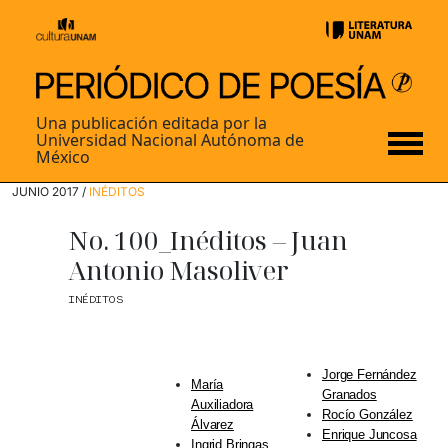
Una publicación editada por la
Universidad Nacional Autónoma de
México
JUNIO 2017 /
INÉDITOS
No. 100_Inéditos – Juan
Antonio Masoliver
INÉDITOS
Jorge Fernández
María
Granados
Auxiliadora
Rocío González
Álvarez
Enrique Juncosa
Ingrid Bringas