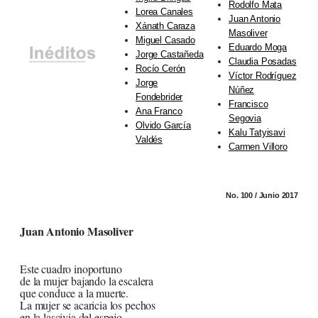
Rodolfo Mata
Lorea Canales
Juan Antonio
Xánath Caraza
Masoliver
Miguel Casado
Eduardo Moga
Jorge Castañeda
Claudia Posadas
Rocío Cerón
Víctor Rodríguez
Jorge
Núñez
Fondebrider
Francisco
Ana Franco
Segovia
Olvido García
Kalu Tatyisavi
Valdés
Carmen Villoro
No. 100 / Junio 2017
Juan Antonio Masoliver
Este cuadro inoportuno
de la mujer bajando la escalera
que conduce a la muerte.
La mujer se acaricia los pechos
en la lascivia del espejo.