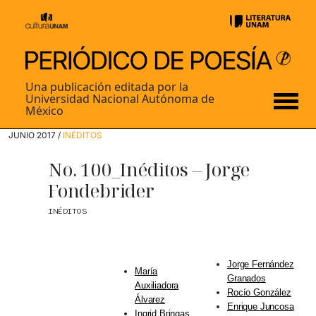
Una publicación editada por la
Universidad Nacional Autónoma de
México
JUNIO 2017 /
INÉDITOS
No. 100_Inéditos – Jorge
Fondebrider
INÉDITOS
Jorge Fernández
María
Granados
Auxiliadora
Rocío González
Álvarez
Enrique Juncosa
Ingrid Bringas