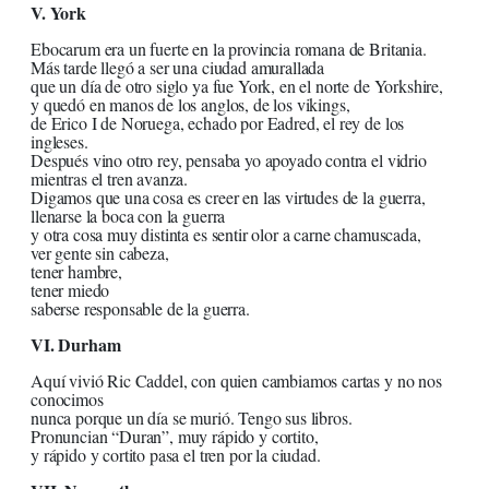
V. York
Ebocarum era un fuerte en la provincia romana de Britania.
Más tarde llegó a ser una ciudad amurallada
que un día de otro siglo ya fue York, en el norte de Yorkshire,
y quedó en manos de los anglos, de los vikings,
de Erico I de Noruega, echado por Eadred, el rey de los
ingleses.
Después vino otro rey, pensaba yo apoyado contra el vidrio
mientras el tren avanza.
Digamos que una cosa es creer en las virtudes de la guerra,
llenarse la boca con la guerra
y otra cosa muy distinta es sentir olor a carne chamuscada,
ver gente sin cabeza,
tener hambre,
tener miedo
saberse responsable de la guerra.
VI. Durham
Aquí vivió Ric Caddel, con quien cambiamos cartas y no nos
conocimos
nunca porque un día se murió. Tengo sus libros.
Pronuncian “Duran”, muy rápido y cortito,
y rápido y cortito pasa el tren por la ciudad.