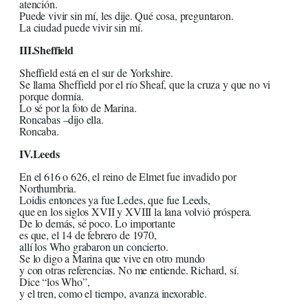
atención.
Puede vivir sin mí, les dije. Qué cosa, preguntaron.
La ciudad puede vivir sin mí.
III.Sheffield
Sheffield está en el sur de Yorkshire.
Se llama Sheffield por el río Sheaf, que la cruza y que no vi
porque dormía.
Lo sé por la foto de Marina.
Roncabas –dijo ella.
Roncaba.
IV.Leeds
En el 616 o 626, el reino de Elmet fue invadido por
Northumbria.
Loidis entonces ya fue Ledes, que fue Leeds,
que en los siglos XVII y XVIII la lana volvió próspera.
De lo demás, sé poco. Lo importante
es que, el 14 de febrero de 1970,
allí los Who grabaron un concierto.
Se lo digo a Marina que vive en otro mundo
y con otras referencias. No me entiende. Richard, sí.
Dice “los Who”,
y el tren, como el tiempo, avanza inexorable.