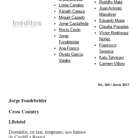
Rodolfo Mata
Lorea Canales
Juan Antonio
Xánath Caraza
Masoliver
Miguel Casado
Eduardo Moga
Jorge Castañeda
Claudia Posadas
Rocío Cerón
Víctor Rodríguez
Jorge
Núñez
Fondebrider
Francisco
Ana Franco
Segovia
Olvido García
Kalu Tatyisavi
Valdés
Carmen Villoro
No. 100 / Junio 2017
Jorge Fondebrider
Cross Country
I.Bristol
Dormidos, en taxi, temprano, nos fuimos
de Cardiff a Bristol,