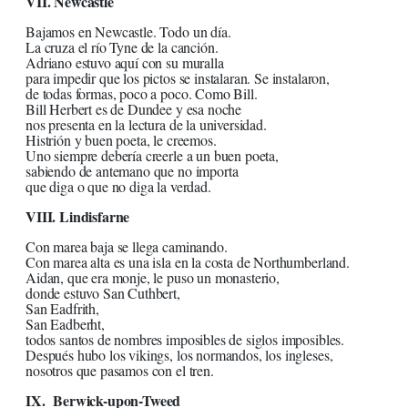
VII. Newcastle
Bajamos en Newcastle. Todo un día.
La cruza el río Tyne de la canción.
Adriano estuvo aquí con su muralla
para impedir que los pictos se instalaran. Se instalaron,
de todas formas, poco a poco. Como Bill.
Bill Herbert es de Dundee y esa noche
nos presenta en la lectura de la universidad.
Histrión y buen poeta, le creemos.
Uno siempre debería creerle a un buen poeta,
sabiendo de antemano que no importa
que diga o que no diga la verdad.
VIII. Lindisfarne
Con marea baja se llega caminando.
Con marea alta es una isla en la costa de Northumberland.
Aidan, que era monje, le puso un monasterio,
donde estuvo San Cuthbert,
San Eadfrith,
San Eadberht,
todos santos de nombres imposibles de siglos imposibles.
Después hubo los vikings, los normandos, los ingleses,
nosotros que pasamos con el tren.
IX. Berwick-upon-Tweed