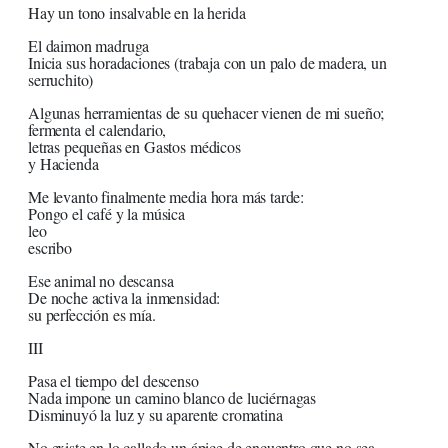
Hay un tono insalvable en la herida
El daimon madruga
Inicia sus horadaciones (trabaja con un palo de madera, un
serruchito)
Algunas herramientas de su quehacer vienen de mi sueño;
fermenta el calendario,
letras pequeñas en Gastos médicos
y Hacienda
Me levanto finalmente media hora más tarde:
Pongo el café y la música
leo
escribo
Ese animal no descansa
De noche activa la inmensidad:
su perfección es mía.
III
Pasa el tiempo del descenso
Nada impone un camino blanco de luciérnagas
Disminuyó la luz y su aparente cromatina
No existe en lo callado un ápice de encuentro que no sea