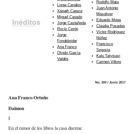
Rodolfo Mata
Lorea Canales
Juan Antonio
Xánath Caraza
Masoliver
Miguel Casado
Eduardo Moga
Jorge Castañeda
Claudia Posadas
Rocío Cerón
Víctor Rodríguez
Jorge
Núñez
Fondebrider
Francisco
Ana Franco
Segovia
Olvido García
Kalu Tatyisavi
Valdés
Carmen Villoro
No. 100 / Junio 2017
Ana Franco Ortuño
Daimon
I
En el rumor de los libros la casa duerme