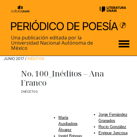
Una publicación editada por la
Universidad Nacional Autónoma de
México
JUNIO 2017 /
INÉDITOS
No. 100_Inéditos – Ana
Franco
INÉDITOS
Jorge Fernández
María
Granados
Auxiliadora
Rocío González
Álvarez
Enrique Juncosa
Ingrid Bringas