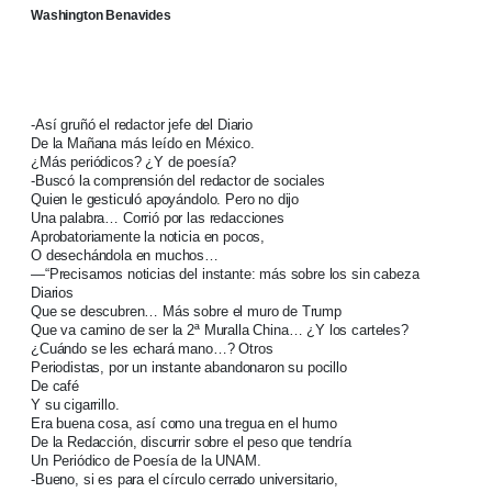
Washington Benavides
-Así gruñó el redactor jefe del Diario
De la Mañana más leído en México.
¿Más periódicos? ¿Y de poesía?
-Buscó la comprensión del redactor de sociales
Quien le gesticuló apoyándolo. Pero no dijo
Una palabra… Corrió por las redacciones
Aprobatoriamente la noticia en pocos,
O desechándola en muchos…
—“Precisamos noticias del instante: más sobre los sin cabeza
Diarios
Que se descubren… Más sobre el muro de Trump
Que va camino de ser la 2ª Muralla China… ¿Y los carteles?
¿Cuándo se les echará mano…? Otros
Periodistas, por un instante abandonaron su pocillo
De café
Y su cigarrillo.
Era buena cosa, así como una tregua en el humo
De la Redacción, discurrir sobre el peso que tendría
Un Periódico de Poesía de la UNAM.
-Bueno, si es para el círculo cerrado universitario,