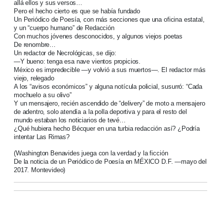
allá ellos y sus versos…
Pero el hecho cierto es que se había fundado
Un Periódico de Poesía, con más secciones que una oficina estatal,
y un “cuerpo humano” de Redacción
Con muchos jóvenes desconocidos, y algunos viejos poetas
De renombre…
Un redactor de Necrológicas, se dijo:
—
Y bueno: tenga esa nave vientos propicios.
México es impredecible —y volvió a sus muertos—. El redactor más
viejo, relegado
A los “avisos económicos” y alguna notícula policial, susurró: “Cada
mochuelo a su olivo”
Y un mensajero, recién ascendido de “delivery” de moto a mensajero
de adentro, solo atendía a la polla deportiva y para el resto del
mundo estaban los noticiarios de tevé…
¿Qué hubiera hecho Bécquer en una turbia redacción así? ¿Podría
intentar Las Rimas?
(Washington Benavides juega con la verdad y la ficción
De la noticia de un Periódico de Poesía en MÉXICO D.F. —mayo del
2017. Montevideo)