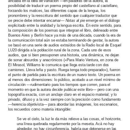
anclaba en la idea de variación —en palabras de la autora, la
posibilidad de traducir un poema propio del castellano al castellano,
forzando los matices, las diferentes capas de la lengua, los
pronombres y la reescritura del sentido que cualquier traductor que
se precie debe intentar encarnar—
Notas al pie
emerge en el diálogo
explicitado entre la oralidad y la lengua escrita. En este sentido, para
la composición de los poemas que integran el libro, delineado entre
Buenos Aires y Berlín hace ya más de una década, cuando la era de
la comunicación total aún se estaba terminando de gestar, la autora
se basó en una serie de audios extraídos de la Radio local de Esquel
LU20 dirigida a la población rural de la zona. Cada uno de esos
audios, que si bien presuponen una historia, una dinámica, no dejan
de sonar absurdos y anacrónicos («Para Mario Ventura, en zona de
El Mirasol, Williams le comunica que llega esta tarde con dos
camiones. Lleva leña y pasto. Ruega tenga todo preparado»), fueron
el punto de partida para la escritura de un nuevo texto. Un poema en
al menos dos dimensiones: lo público, acotado a un nivel mínimo de
circulación —rudimentario para los tiempos que corren, para el
momento en que la autora decide publicar este libro— pero con una
topografía exacta, con un anclaje claro en el espacio material; y lo
privado, difuso y a la vez siempre con la precisión como fundamento
—herencia objetivista— para abordar las imágenes, los escenarios,
los recuerdos como materia intangible:
Se ve el cielo, la luz le da más relieve a las cosas, el horizonte,
una línea quebrada regularmente por la meseta. Acá no hay
alrededor, no hay circunferencia, habría que detenerse en las