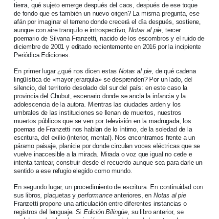
tierra, qué sujeto emerge después del caos, después de ese toque
de fondo que es también un nuevo origen? La misma pregunta, ese
afán por imaginar el terreno donde crecerá el día después, sostiene,
aunque con aire tranquilo e introspectivo,
Notas al pie
, tercer
poemario de Silvana Franzetti, nacido de los escombros y el ruido de
diciembre de 2001 y editado recientemente en 2016 por la incipiente
Periódica Ediciones.
En primer lugar ¿qué nos dicen estas
Notas al pie
, de qué cadena
lingüística de «mayor jerarquía» se desprenden? Por un lado, del
silencio, del territorio desolado del sur del país: en este caso la
provincia del Chubut, escenario donde se ancla la infancia y la
adolescencia de la autora. Mientras las ciudades arden y los
umbrales de las instituciones se llenan de muertos, nuestros
muertos públicos que se ven por televisión en la madrugada, los
poemas de Franzetti nos hablan de lo íntimo, de la soledad de la
escritura, del exilio (interior, mental). Nos encontramos frente a un
páramo paisaje, planicie por donde circulan voces eléctricas que se
vuelve inaccesible a la mirada. Mirada o voz que igual no cede e
intenta tantear, construir desde el recuerdo aunque sea para darle un
sentido a ese refugio elegido como mundo.
En segundo lugar, un procedimiento de escritura. En continuidad con
sus libros, plaquetas y
performance
anteriores, en
Notas al pie
Franzetti propone una articulación entre diferentes instancias o
registros del lenguaje. Si
Edición Bilingüe
, su libro anterior, se