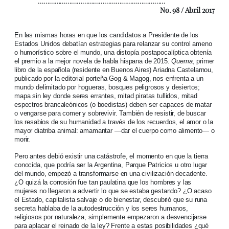
……………………………………………………………
No. 98 / Abril 2017
En las mismas horas en que los candidatos a Presidente de los
Estados Unidos debatían estrategias para relanzar su control ameno
o humorístico sobre el mundo, una distopía postapocalíptica obtenía
el premio a la mejor novela de habla hispana de 2015.
Quema
, primer
libro de la española (residente en Buenos Aires) Ariadna Castelarnou,
publicado por la editorial porteña Gog & Magog, nos enfrenta a un
mundo delimitado por hogueras, bosques peligrosos y desiertos;
mapa sin ley donde seres errantes, mitad piratas tullidos, mitad
espectros brancaleónicos (o boedistas) deben ser capaces de matar
o vengarse para comer y sobrevivir. También de resistir, de buscar
los resabios de su humanidad a través de los recuerdos, el amor o la
mayor diatriba animal: amamantar —dar el cuerpo como alimento— o
morir.
Pero antes debió existir una catástrofe, el momento en que la tierra
conocida, que podría ser la Argentina, Parque Patricios u otro lugar
del mundo, empezó a transformarse en una civilización decadente.
¿O quizá la corrosión fue tan paulatina que los hombres y las
mujeres no llegaron a advertir lo que se estaba gestando? ¿O acaso
el Estado, capitalista salvaje o de bienestar, descubrió que su runa
secreta hablaba de la autodestrucción y los seres humanos,
religiosos por naturaleza, simplemente empezaron a desvencijarse
para aplacar el reinado de la ley? Frente a estas posibilidades ¿qué