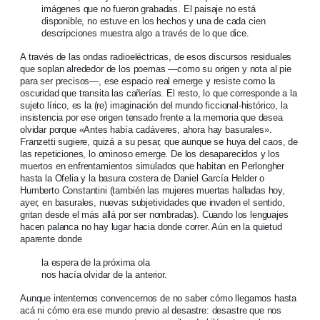
imágenes que no fueron grabadas. El paisaje no está
disponible, no estuve en los hechos y una de cada cien
descripciones muestra algo a través de lo que dice.
A través de las ondas radioeléctricas, de esos discursos residuales
que soplan alrededor de los poemas —como su origen y nota al pie
para ser precisos—, ese espacio real emerge y resiste como la
oscuridad que transita las cañerías. El resto, lo que corresponde a la
sujeto lírico, es la (re) imaginación del mundo ficcional-histórico, la
insistencia por ese origen tensado frente a la memoria que desea
olvidar porque «Antes había cadáveres, ahora hay basurales».
Franzetti sugiere, quizá a su pesar, que aunque se huya del caos, de
las repeticiones, lo ominoso emerge. De los desaparecidos y los
muertos en enfrentamientos simulados que habitan en Perlongher
hasta la Ofelia y la basura costera de Daniel García Helder o
Humberto Constantini (también las mujeres muertas halladas hoy,
ayer, en basurales, nuevas subjetividades que invaden el sentido,
gritan desde el más allá por ser nombradas). Cuando los lenguajes
hacen palanca no hay lugar hacia donde correr. Aún en la quietud
aparente donde
la espera de la próxima ola
nos hacía olvidar de la anterior.
Aunque intentemos convencernos de no saber cómo llegamos hasta
acá ni cómo era ese mundo previo al desastre: desastre que nos