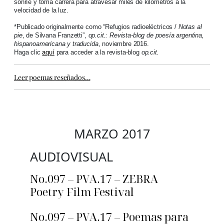
sonríe y toma carrera para atravesar miles de kilómetros a la
velocidad de la luz.
*Publicado originalmente como “Refugios radioeléctricos /
Notas al
pie
, de Silvana Franzetti”,
op.cit.:
Revista-blog de poesía argentina,
hispanoamericana y traducida
, noviembre 2016.
Haga clic
aquí
para acceder a la revista-blog
op.cit.
Leer poemas reseñados…
MARZO 2017
AUDIOVISUAL
No.097 – PVA.17 – ZEBRA
Poetry Film Festival
No.097 – PVA.17 – Poemas para