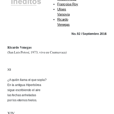
Françoise Roy
Ulises
Varsovia
Ricardo
Venegas
No. 92 / Septiembre 201
6
Ricardo Venegas
(San Luis Potosí, 1973; vive en Cuernavaca)
XII
¿A quién llama el que sopla?
En la antigua Hiperbórea
sigue escribiendo el aire
las fechas anheladas
por los eternos hielos.
XIV