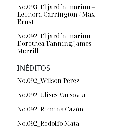
No.093_El jardín marino –
Leonora Carrington / Max
Ernst
No.092_El jardín marino –
Dorothea Tanning/James
Merrill
INÉDITOS
No.092_Wilson Pérez
No.092_Ulises Varsovia
No.092_Romina Cazón
No.092_Rodolfo Mata