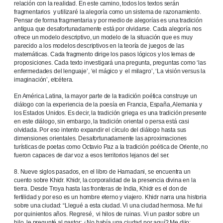
relación con la realidad. En este camino, todos los textos serán
fragmentarios y utilizaré la alegoría como un sistema de razonamiento.
Pensar de forma fragmentaria y por medio de alegorías es una tradición
antigua que desafortunadamente está por olvidarse. Cada alegoría nos
ofrece un modelo descriptivo, un modelo de la situación que es muy
parecido a los modelos descriptivos en la teoría de juegos de las
matemáticas. Cada fragmento dirige los pasos lógicos y los lemas de
proposiciones. Cada texto investigará una pregunta, preguntas como ‘las
enfermedades del lenguaje’, ‘el mágico y el milagro’, ‘La visión versus la
imaginación’, etcétera.
En América Latina, la mayor parte de la tradición poética construye un
diálogo con la experiencia de la poesía en Francia, España, Alemania y
los Estados Unidos. Es decir, la tradición griega es una tradición presente
en este diálogo, sin embargo, la tradición oriental o persa está casi
olvidada. Por eso intento expandir el círculo del diálogo hasta sus
dimensiones orientales. Desafortunadamente las aproximaciones
turísticas de poetas como Octavio Paz a la tradición poética de Oriente, no
fueron capaces de dar voz a esos territorios lejanos del ser.
8. Nueve siglos pasados, en el libro de Hamadani, se encuentra un
cuento sobre Khidr. Khidr, la corporalidad de la presencia divina en la
tierra. Desde Troya hasta las fronteras de India, Khidr es el don de
fertilidad y por eso es un hombre eterno y viajero. Khidr narra una historia
sobre una ciudad: “Llegué a esta ciudad. Vi una ciudad hermosa. Me fui
por quinientos años. Regresé, vi hilos de ruinas. Vi un pastor sobre un
hilo, le pregunté al pastor: ¿No había una ciudad por aquí? Me dijo: