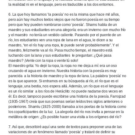
la realidad ni en el lenguaje, pero es traducible a los dos entornos.
6. La que hoy llamamos ‘la poesía’ no es la misma que hace mil años,
pero aún hay muchos textos viejos que no fueron poesía en su tiempo
pero que hoy pueden nombrarse como ‘poesía’. Shams habla de un
maestro y sus estudiantes en una alegoría: era un invierno con mucho frío
y el maestro no tenía un vestido caliente. Pasando por el puente de un
río, los estudiantes ven una ropa de lana en el agua, le dicen a su
maestro, “en el río hay una ropa, te puede servir probablemente”. Y el
maestro, felizmente va al río. Pasa mucho tiempo, el maestro está
luchando con la lana y sus estudiantes le preguntan: ¿Qué pasa
maestro? ¡Vente con la ropa o vente tú solo!
El maestro grita: Yo dejé la ropa, la ropa no me deja a mí: era un oso
cruzando el agua en invierno. Nuestra historia con la poesía es muy
parecida a la historia de maestro y la ropa de lana. La palabra ‘poesía’ no
es la que aparece. Si entramos en su búsqueda al río, el río que es el
lenguaje, una bestia, nos espera allá. Además, un río que es el lenguaje
es un río similar a los ríos de Heráclito: no puede nadarse dos veces en
él. Es decir, tampoco puede escribirse una historia de la poesía. Farrojzad
(1935-1967) creía que sus poemas serían leídos tres siglos anteriores o
posteriores. Shamlu (1925-2000) llamaba a los poetas de la historia como
los coparticipantes de la luz. La alegoría del río nos invita a pensar en la
metáfora de origen: ¿Es posible hacer una visita a los orígenes del río?
7. Así que, describiré aquí una serie de textos para preponer una de las
variaciones de un fenómeno llamado ‘poesía’ y trataré de definir su