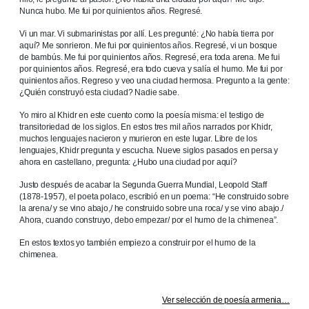
Nunca hubo. Me fui por quinientos años. Regresé.
Vi un mar. Vi submarinistas por allí. Les pregunté: ¿No había tierra por
aquí? Me sonrieron. Me fui por quinientos años. Regresé, vi un bosque
de bambús. Me fui por quinientos años. Regresé, era toda arena. Me fui
por quinientos años. Regresé, era todo cueva y salía el humo. Me fui por
quinientos años. Regreso y veo una ciudad hermosa. Pregunto a la gente:
¿Quién construyó esta ciudad? Nadie sabe.
Yo miro al Khidr en este cuento como la poesía misma: el testigo de
transitoriedad de los siglos. En estos tres mil años narrados por Khidr,
muchos lenguajes nacieron y murieron en este lugar. Libre de los
lenguajes, Khidr pregunta y escucha. Nueve siglos pasados en persa y
ahora en castellano, pregunta: ¿Hubo una ciudad por aquí?
Justo después de acabar la Segunda Guerra Mundial, Leopold Staff
(1878-1957), el poeta polaco, escribió en un poema: “He construido sobre
la arena/ y se vino abajo,/ he construido sobre una roca/ y se vino abajo./
Ahora, cuando construyo, debo empezar/ por el humo de la chimenea”.
En estos textos yo también empiezo a construir por el humo de la
chimenea.
Ver selección de poesía armenia…