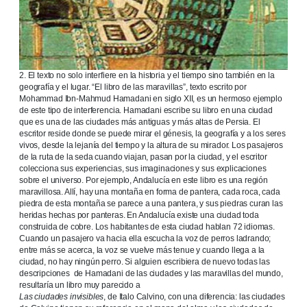
2. El texto no solo interfiere en la historia y el tiempo sino también en la
geografía y el lugar. “El libro de las maravillas”, texto escrito por
Mohammad Ibn-Mahmud Hamadani en siglo XII, es un hermoso ejemplo
de este tipo de interferencia. Hamadani escribe su libro en una ciudad
que es una de las ciudades más antiguas y más altas de Persia. El
escritor reside donde se puede mirar el génesis, la geografía y a los seres
vivos, desde la lejanía del tiempo y la altura de su mirador. Los pasajeros
de la ruta de la seda cuando viajan, pasan por la ciudad, y el escritor
colecciona sus experiencias, sus imaginaciones y sus explicaciones
sobre el universo. Por ejemplo, Andalucía en este libro es una región
maravillosa. Allí, hay una montaña en forma de pantera, cada roca, cada
piedra de esta montaña se parece a una pantera, y sus piedras curan las
heridas hechas por panteras. En Andalucía existe una ciudad toda
construida de cobre. Los habitantes de esta ciudad hablan 72 idiomas.
Cuando un pasajero va hacia ella escucha la voz de perros ladrando;
entre más se acerca, la voz se vuelve más tenue y cuando llega a la
ciudad, no hay ningún perro. Si alguien escribiera de nuevo todas las
descripciones de Hamadani de las ciudades y las maravillas del mundo,
resultaría un libro muy parecido a
Las ciudades invisibles
, de Italo Calvino, con una diferencia: las ciudades