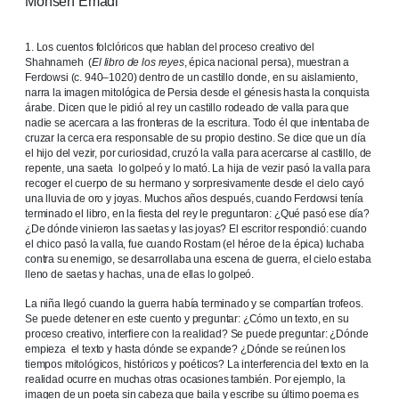
Mohsen Emadi
1. Los cuentos folclóricos que hablan del proceso creativo del
Shahnameh (
El libro de los reyes
, épica nacional persa), muestran a
Ferdowsi (c. 940–1020) dentro de un castillo donde, en su aislamiento,
narra la imagen mitológica de Persia desde el génesis hasta la conquista
árabe. Dicen que le pidió al rey un castillo rodeado de valla para que
nadie se acercara a las fronteras de la escritura. Todo él que intentaba de
cruzar la cerca era responsable de su propio destino. Se dice que un día
el hijo del vezir, por curiosidad, cruzó la valla para acercarse al castillo, de
repente, una saeta lo golpeó y lo mató. La hija de vezir pasó la valla para
recoger el cuerpo de su hermano y sorpresivamente desde el cielo cayó
una lluvia de oro y joyas. Muchos años después, cuando Ferdowsi tenía
terminado el libro, en la fiesta del rey le preguntaron: ¿Qué pasó ese día?
¿De dónde vinieron las saetas y las joyas? El escritor respondió: cuando
el chico pasó la valla, fue cuando Rostam (el héroe de la épica) luchaba
contra su enemigo, se desarrollaba una escena de guerra, el cielo estaba
lleno de saetas y hachas, una de ellas lo golpeó.
La niña llegó cuando la guerra había terminado y se compartían trofeos.
Se puede detener en este cuento y preguntar: ¿Cómo un texto, en su
proceso creativo, interfiere con la realidad? Se puede preguntar: ¿Dónde
empieza el texto y hasta dónde se expande? ¿Dónde se reúnen los
tiempos mitológicos, históricos y poéticos? La interferencia del texto en la
realidad ocurre en muchas otras ocasiones también. Por ejemplo, la
imagen de un poeta sin cabeza que baila y escribe su último poema es