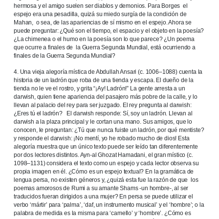
hermosa y el amigo suelen ser diablos y demonios. Para Borges el
espejo era una pesadilla, quizá su miedo surgía de la condición de
Mahan, o sea, de las apariencias de sí mismo en el espejo. Ahora se
puede preguntar: ¿Qué son el tiempo, el espacio y el objeto en la poesía?
¿La chimenea o el humo en la poesía son lo que parece? ¿Un poema
que ocurre a finales de la Guerra Segunda Mundial, está ocurriendo a
finales de la Guerra Segunda Mundial?
4. Una vieja alegoría mística de Abdullah Ansari (c. 1006–1088) cuenta la
historia de un ladrón que roba de una tienda y escapa. El dueño de la
tienda no le ve el rostro, y grita “¡Ay! Ladrón!” La gente arresta a un
darwish, quien tiene apariencia del pasajero más pobre de la calle, y lo
llevan al palacio del rey para ser juzgado. El rey pregunta al darwish:
¿Eres tú el ladrón? El darwish responde: Sí, soy un ladrón. Llevan al
darwish a la plaza principal y le cortan una mano. Sus amigos, que lo
conocen, le preguntan: ¿Tú que nunca fuiste un ladrón, por qué mentiste?
y responde el darwish: ¡No mentí, yo he robado mucho de dios! Esta
alegoría muestra que un único texto puede ser leído tan diferentemente
por dos lectores distintos. Ayn-al Ghozat Hamadani, el gran místico (c.
1098–1131) considera el texto como un espejo y cada lector observa su
propia imagen en él. ¿Cómo es un espejo textual? En la gramática de
lengua persa, no existen géneros y, ¿quizá esta fue la razón de que los
poemas amorosos de Rumi a su amante Shams -un hombre-, al ser
traducidos fueran dirigidos a una mujer? En persa se puede utilizar el
verbo ‘mártir’ para ‘palma’, ‘daf, un instrumento musical’ y el ‘hombre’; o la
palabra de medida es la misma para ‘camello’ y ‘hombre’. ¿Cómo es