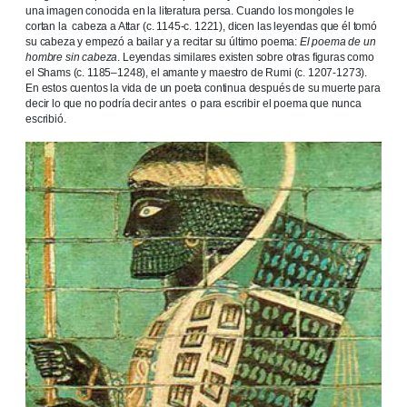
una imagen conocida en la literatura persa. Cuando los mongoles le
cortan la cabeza a Attar (c. 1145-c. 1221), dicen las leyendas que él tomó
su cabeza y empezó a bailar y a recitar su último poema:
El poema de un
hombre sin cabeza
. Leyendas similares existen sobre otras figuras como
el Shams (c. 1185–1248), el amante y maestro de Rumi (c. 1207-1273).
En estos cuentos la vida de un poeta continua después de su muerte para
decir lo que no podría decir antes o para escribir el poema que nunca
escribió.