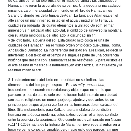
de Calvino tienen su referencia en el mapa del alma y las ciudades de
Hamadani refieren la geografía de su tiempo. Una geografía marcada por
misterios. La primera ciudad del mundo en el libro de Hamadani es
Sarandib, donde reside la tumba de Adán. La tumba de Adán está en el
alféizar de un mar inmenso, mitad en el agua y mitad en la tierra. La
ciudad está rodeada de cuatro elementos: a un lado Golzom, el mar
inmenso y sin salida; al otro lado Gaf, el ombligo del universo; la montaña
con su altura mitológica, del otro lado la oscuridad sin fin;
y del otro lado, la puerta del sol. Esta ciudad mitológica es una de
ciudades de Hamadani, en el mismo orden ontológico que China, Roma,
Andalucía o Damasco. La interferencia del texto en la realidad, es decir, la
interferencia del texto en el tiempo y el lugar, es parte de una ocurrencia
histórica que desafía con la famosa frase de Aristóteles. Si para Aristóteles
el arte es una mimesis de la naturaleza, en estos textos, la naturaleza y la
realidad imitan al arte.
3. Las interferencias del texto en la realidad no se limitan a las
dimensiones del tiempo y el espacio. En
Las mil y una noches
,
frecuentemente encontramos criaturas y objetos que no son lo que
parecen: peces de cuatro colores que fueron habitantes de una ciudad
con cuatro religiones; un mono que juega ajedrez y que antes fue un
príncipe; perros que alguna vez fueron las hermanas de un carácter del
libro. Si la metamorfosis para Kafka era una metáfora de condición
humana en la época moderna, estos textos revelan el antiguo conflicto
entre la esencia y la apariencia. Otro cuento medieval narrado por Nizami
(c.1141-1209) habla de la historia de Mahan, un joven que al entrar en un
lugar ve gente conocida, amable, pero nadie es lo que parece: la mujer