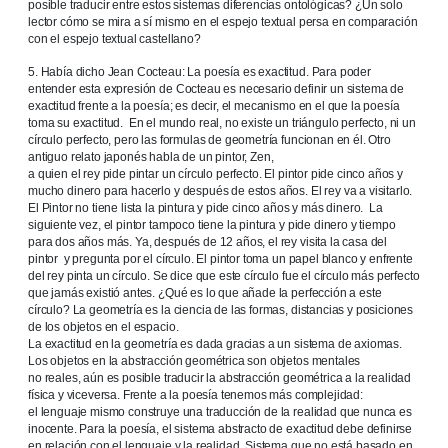
posible traducir entre estos sistemas diferencias ontológicas? ¿Un solo
lector cómo se mira a sí mismo en el espejo textual persa en comparación
con el espejo textual castellano?
5. Había dicho Jean Cocteau: La poesía es exactitud. Para poder
entender esta expresión de Cocteau es necesario definir un sistema de
exactitud frente a la poesía; es decir, el mecanismo en el que la poesía
toma su exactitud. En el mundo real, no existe un triángulo perfecto, ni un
círculo perfecto, pero las formulas de geometría funcionan en él. Otro
antiguo relato japonés habla de un pintor, Zen,
a quien el rey pide pintar un círculo perfecto. El pintor pide cinco años y
mucho dinero para hacerlo y después de estos años. El rey va a visitarlo.
El Pintor no tiene lista la pintura y pide cinco años y más dinero. La
siguiente vez, el pintor tampoco tiene la pintura y pide dinero y tiempo
para dos años más. Ya, después de 12 años, el rey visita la casa del
pintor y pregunta por el círculo. El pintor toma un papel blanco y enfrente
del rey pinta un círculo. Se dice que este círculo fue el círculo más perfecto
que jamás existió antes. ¿Qué es lo que añade la perfección a este
círculo? La geometría es la ciencia de las formas, distancias y posiciones
de los objetos en el espacio.
La exactitud en la geometría es dada gracias a un sistema de axiomas.
Los objetos en la abstracción geométrica son objetos mentales
no reales, aún es posible traducir la abstracción geométrica a la realidad
física y viceversa. Frente a la poesía tenemos más complejidad:
el lenguaje mismo construye una traducción de la realidad que nunca es
inocente. Para la poesía, el sistema abstracto de exactitud debe definirse
en relación con el lenguaje y la realidad. Sistema que no está basado en