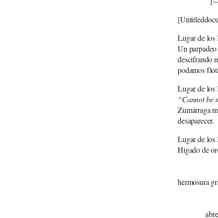
[—]
[Untitleddoc
Lugar de los
Un parpadeo a
descifrando m
podamos flota
Lugar de los
“Cannot be 
Zumárraga mir
desaparecer.
Lugar de los
Híg
poli
hermosura gr
me
sign
abr