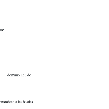
que
íquido
bestias