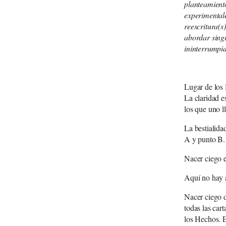
planteamiento
experimentale
reescritura(
abordar sing
ininterrumpi
Lugar de los
La claridad e
los que uno ll
La bestialida
A y punto B.
Nacer ciego e
Aquí no hay a
Nacer ciego d
todas las car
los Hechos. E