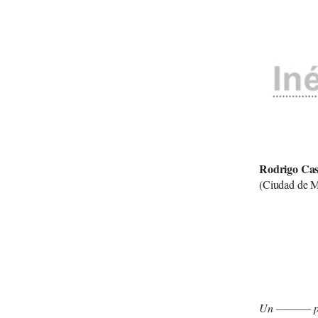
Rodrigo Cast
(Ciudad de M
Un ———– poe