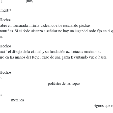
 [nos]
ument]
*
 Hechos
bre en llamarada infinita vadeando ríos escalando piedras
ontañas. Si el dedo alcanza a señalar no hay un lugar del todo fijo en el 
r.
 Hechos
said”
el dibujo de la ciudad y su fundación aztlantacas mexicanos.
ó en las manos del Reyel trazo de una garza levantando vuelo hasta
 Hechos
ado de oro dominio l
éster de las ropas
is
tálica
os que renombran a las 
e