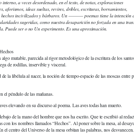
 interno, a veces desordenado, en el texto, de notas, exploraciones
s, aforismos, ideas sueltas, revires, dribles, escrituras, borramientos,
s) hechos incivilizados y bárbaros. Un ———– poemas tiene la intención 
ularidades sugeridas, como nuestra desaparición no forzada en una tran
da. Puede ser o no Un experimento. Es una aproximación.
 Hechos
s algo mutable, parecida al rigor metodológico de la escritura de los santo
ega de rodillas, inservible y visceral.
d de la libélula al nacer, la noción de tiempo-espacio de las moscas entre 
n el péndulo de las mañanas.
ves elevando en su discurso al poema. Las aves todas han muerto.
ebajo de la mano del hombre que nos ha escrito. Que te escribió al redac
tas con los nombres llamados “Hechos”. Al poner sobre la mesa, al desay
n el centro del Universo de la mesa orbitan las palabras, nos desvanecen.