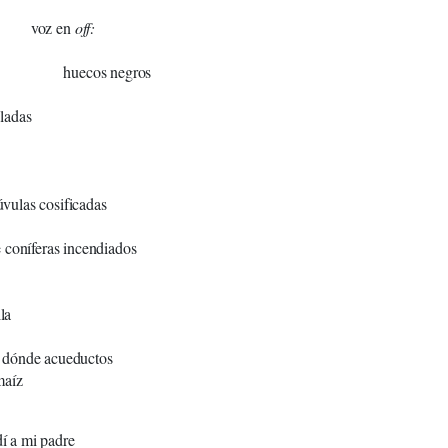
n
off:
ros
adas
adas
ndiados
a
ductos
íz
í a mi padre