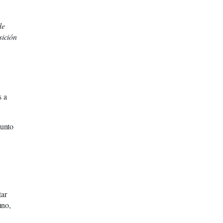
de
sición
s a
punto
tar
uno,