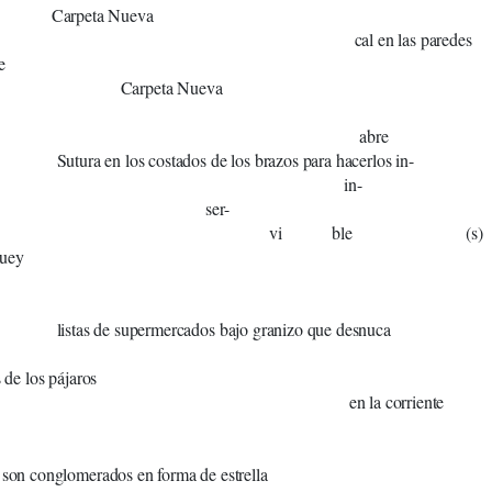
eta Nueva
l en las paredes
e
peta Nueva
l en los hue
abre
 los costados de los brazos para hacerlos in-
in-
er-
i ble (s)
 maguey
pie
 supermercados bajo granizo que desnuca
l en el lób
s de los pájaros
 la corriente
n datos en gló
 son conglomerados en forma de estrella