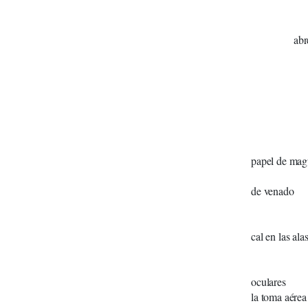
Carp
ca
abr
Car
ca
Sutura en
s
v
papel de
de venado
listas de
ca
cal en las ala
en
si
oculares
la toma aérea