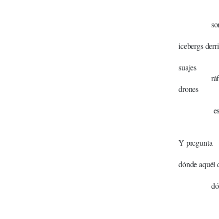
polvos 
so
h
icebergs derr
m
suajes
ráfagas 
drones
úv
estadístic
bos
barranco
Y pregunta
quién 
dónde aquél 
dónd
dónd
dónde el