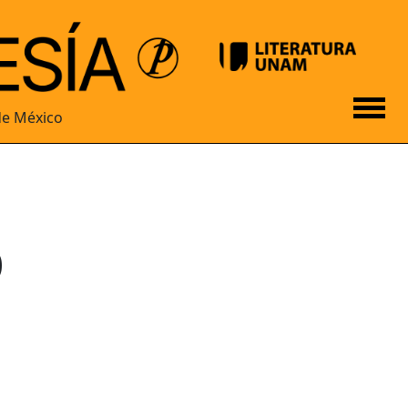
de México
o