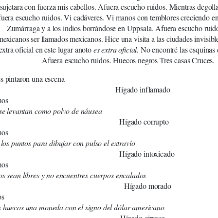
sujetara con fuerza mis cabellos. Afuera escucho ruidos. Mientras dego
uera escucho ruidos. Vi cadáveres. Vi manos con temblores creciendo en 
Zumárraga y a los indios borrándose en Uppsala. Afuera escucho ruido
mexicanos ser llamados mexicanos. Hice una visita a las ciudades invisib
extra oficial en este lugar anoto
es extra oficial.
No encontré las esquinas 
Afuera escucho ruidos. Huecos negros Tres casas Cruces.
s pintaron una escena
ado inflamado
mos
 se levantan como polvo de náusea
gado corrupto
mos
o los puntos para dibujar con pulso el extravío
ado intoxicado
mos
os sean libres y no encuentres cuerpos encalados
gado morado
os
s huecos una moneda con el signo del dólar americano
gado cirroso