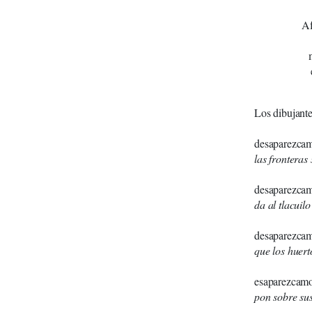
Af
Los dibujante
Híg
desaparezca
las fronteras
Hí
desaparezca
da al tlacuil
Híg
desaparezca
que los huert
Hí
esaparezcam
pon sobre su
Hí