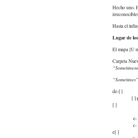
Hecho uno. El
irreconocible
Hasta el infin
Lugar de lo
El mapa [U n t
Carpeta Nue
“Sometimesw
“Sometimes
de-
[ ]-p
[ ]
r-
e-
c-
e