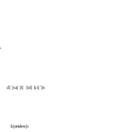
.
]ci[´]n
[
eridos
]s