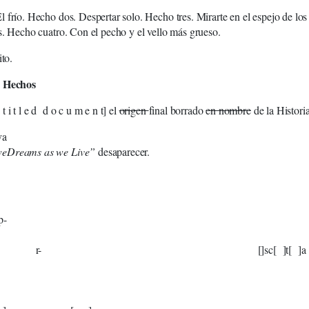
 frío. Hecho dos. Despertar solo. Hecho tres. Mirarte en el espejo de los
s. Hecho cuatro. Con el pecho y el vello más grueso.
ito.
s Hechos
 i t l e d d o c u m e n t] el
origen
final borrado
en nombre
de la Historia
va
eDreams as we Live”
desaparecer.
”
[ ] d[ ]sa[ ]t[ ]ul[ 
-
 []sc[ ]t[ ]a
[ ] h