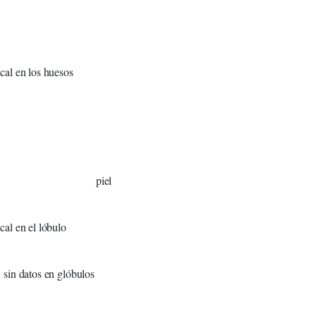
sos
l
ulo
bulos