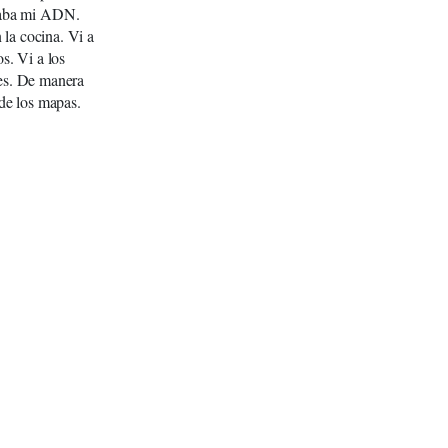
llaba mi ADN.
la cocina. Vi a
s. Vi a los
les. De manera
de los mapas.