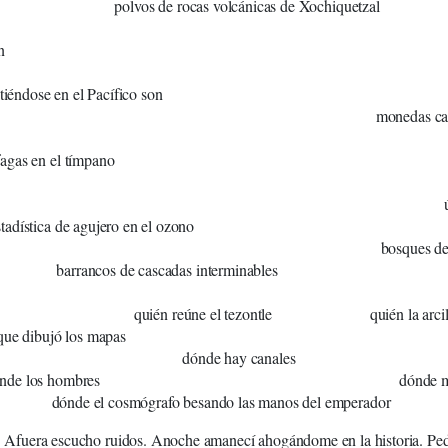
de rocas volcánicas de Xochiquetzal
voz e
n
uecos neg
itiéndose en el Pacífico son
onedas cal
en el tímpano
ulas cosific
a de agujero en el ozono
ques de coníferas ince
s de cascadas interminables
reúne el tezontle quién la arcill
que dibujó los mapas
e hay canales dónde acue
e los hombres dónde ma
 cosmógrafo besando las manos del emperador
Afuera escucho ruidos. Anoche amanecí ahogándome en la historia. Ped