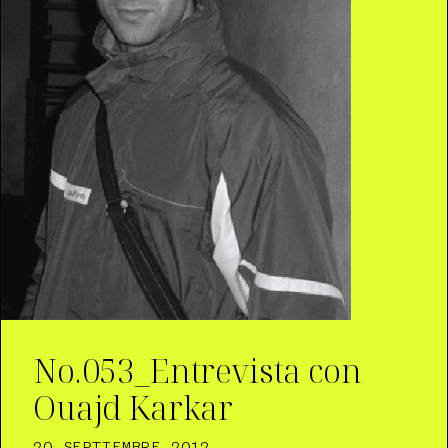
No.053_Entrevista con
Ouajd Karkar
20 SEPTIEMBRE 2012