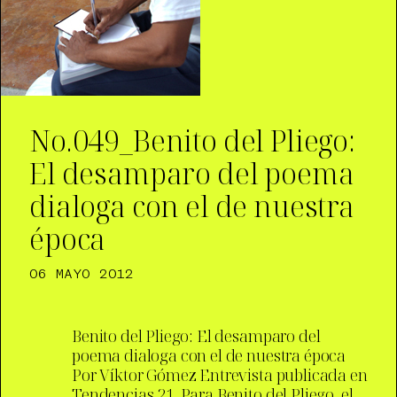
No.049_Benito del Pliego:
El desamparo del poema
dialoga con el de nuestra
época
06 MAYO 2012
Benito del Pliego: El desamparo del
poema dialoga con el de nuestra época
Por Víktor Gómez Entrevista publicada en
Tendencias 21. Para Benito del Pliego, el