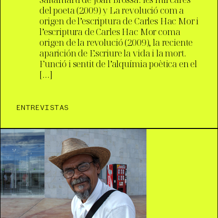
del poeta (2009) y La revolució com a
origen de l’escriptura de Carles Hac Mor i
l’escriptura de Carles Hac Mor coma
origen de la revolució (2009), la reciente
aparición de Escriure la vida i la mort.
Funció i sentit de l’alquímia poètica en el
[…]
ENTREVISTAS