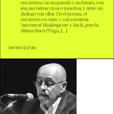
encuentra con su pasado y su futuro, con
sus ancestros vivos o muertos, y tiene un
diálogo con ellos. En el poema, el
encuentro es entre y con nuestros
"ancestros" Shakespeare y Bach, pero la
última línea ("Fuga, […]
ENTREVISTAS