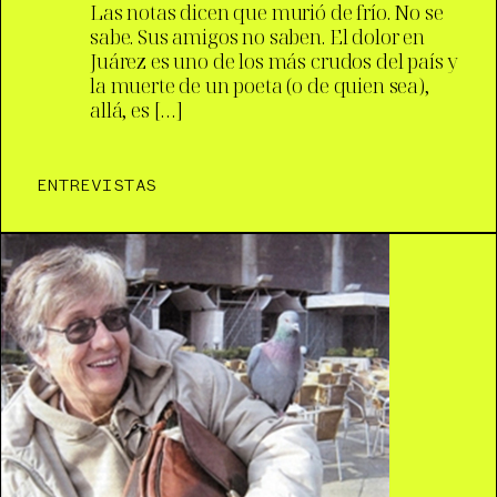
Las notas dicen que murió de frío. No se
sabe. Sus amigos no saben. El dolor en
Juárez es uno de los más crudos del país y
la muerte de un poeta (o de quien sea),
allá, es […]
ENTREVISTAS