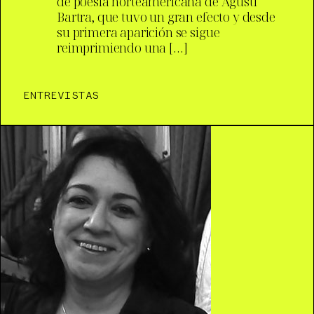
de poesía norteamericana de Agustí
Bartra, que tuvo un gran efecto y desde
su primera aparición se sigue
reimprimiendo una […]
ENTREVISTAS