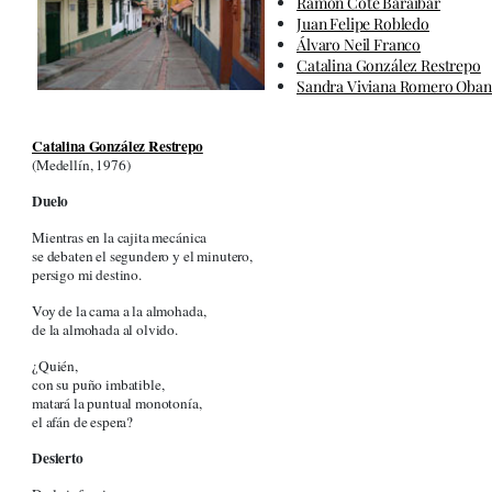
Ramón Cote Baraibar
Juan Felipe Robledo
Álvaro Neil Franco
Catalina González Restrepo
Sandra Viviana Romero Oba
Catalina González Restrepo
(Medellín, 1976)
Duelo
Mientras en la cajita mecánica
se debaten el segundero y el minutero,
persigo mi destino.
Voy de la cama a la almohada,
de la almohada al olvido.
¿Quién,
con su puño imbatible,
matará la puntual monotonía,
el afán de espera?
Desierto