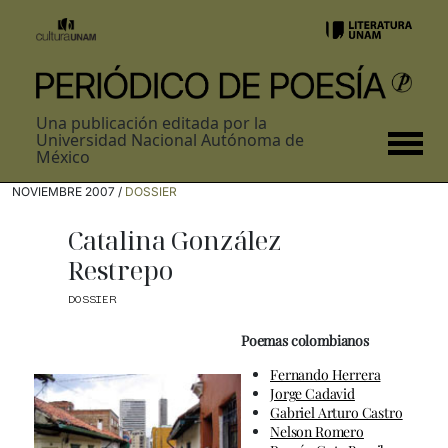
Una publicación editada por la
Universidad Nacional Autónoma de
México
NOVIEMBRE 2007 /
DOSSIER
Catalina González
Restrepo
DOSSIER
Poemas colombianos
Fernando Herrera
Jorge Cadavid
Gabriel Arturo Castro
Nelson Romero