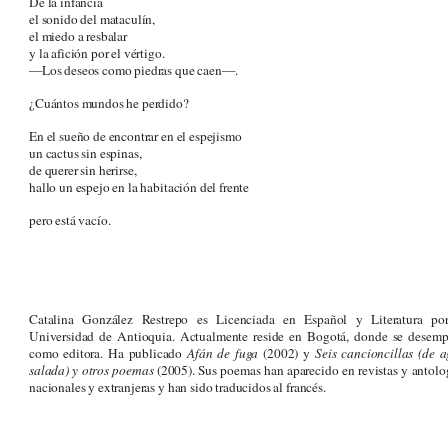
De la infancia
el sonido del mataculín,
el miedo a resbalar
y la afición por el vértigo.
—Los deseos como piedras que caen—.
¿Cuántos mundos he perdido?
En el sueño de encontrar en el espejismo
un cactus sin espinas,
de querer sin herirse,
hallo un espejo en la habitación del frente
pero está vacío.
Catalina González Restrepo es Licenciada en Español y Literatura po
Universidad de Antioquia. Actualmente reside en Bogotá, donde se desem
como editora. Ha publicado
Afán de fuga
(2002) y
Seis cancioncillas (de 
salada) y otros poemas
(2005). Sus poemas han aparecido en revistas y antolo
nacionales y extranjeras y han sido traducidos al francés.