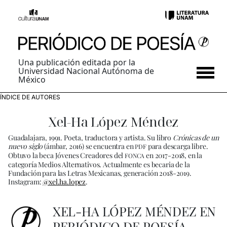
Una publicación editada por la
Universidad Nacional Autónoma de
México
ÍNDICE DE AUTORES
Xel-Ha López Méndez
Guadalajara, 1991. Poeta, traductora y artista. Su libro
Crónicas de un
nuevo siglo
(ámbar, 2016) se encuentra en
para descarga libre.
PDF
Obtuvo la beca Jóvenes Creadores del
en 2017-2018, en la
FONCA
categoría Medios Alternativos. Actualmente es becaria de la
Fundación para las Letras Mexicanas, generación 2018-2019.
Instagram:
@xel.ha.lopez
.
XEL-HA LÓPEZ MÉNDEZ EN
PERIÓDICO DE POESÍA