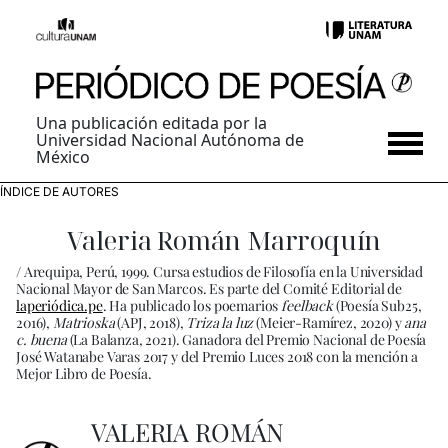
Una publicación editada por la
Universidad Nacional Autónoma de
México
ÍNDICE DE AUTORES
Valeria Román Marroquín
/ Arequipa, Perú, 1999. Cursa estudios de Filosofía en la Universidad
Nacional Mayor de San Marcos. Es parte del Comité Editorial de
laperiódica.pe
. Ha publicado los poemarios
feelback
(Poesía Sub25,
2016),
Matrioska
(APJ, 2018),
Triza la luz
(Meier-Ramírez, 2020) y
ana
c. buena
(La Balanza, 2021). Ganadora del Premio Nacional de Poesía
José Watanabe Varas 2017 y del Premio Luces 2018 con la mención a
Mejor Libro de Poesía.
VALERIA ROMÁN