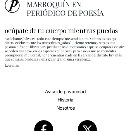
MARROQUÍN EN
PERIÓDICO DE POESÍA
ocúpate de tu cuerpo mientras puedas
escúchame, bárbara, todo este tiempo/ me sentí tan mal: cierto es eso que
dicen/ célebremente los transeúntes ¿sabes? / ciento setenta y seis es una
pésima cifra/ en libras para justificar las dimensiones / que se ocupan a existir:
se ceden asientos/ en los espacios públicos y para eso ya no/ se encuentra
presupuesto municipal, no/ encuentras nada en las arcas del distrito br> más
que sonrisas piadosas y una gran/ grandísima vergüenza.
Leer más
Aviso de privacidad
Historia
Nosotros