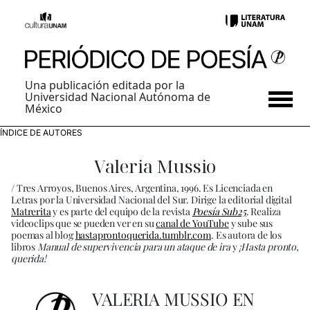
Una publicación editada por la
Universidad Nacional Autónoma de
México
ÍNDICE DE AUTORES
Valeria Mussio
/ Tres Arroyos, Buenos Aires, Argentina, 1996. Es Licenciada en
Letras por la Universidad Nacional del Sur. Dirige la editorial digital
Matrerita
y es parte del equipo de la revista
Poesía Sub25
. Realiza
videoclips que se pueden ver en su
canal de YouTube
y sube sus
poemas al blog
hastaprontoquerida.tumblr.com
. Es autora de los
libros
Manual de supervivencia para un ataque de ira
y
¡Hasta pronto,
querida!
VALERIA MUSSIO EN