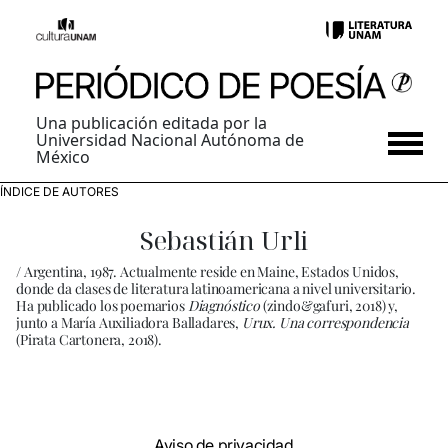
Una publicación editada por la
Universidad Nacional Autónoma de
México
ÍNDICE DE AUTORES
Sebastián Urli
/ Argentina, 1987. Actualmente reside en Maine, Estados Unidos,
donde da clases de literatura latinoamericana a nivel universitario.
Ha publicado los poemarios
Diagnóstico
(zindo&gafuri, 2018) y,
junto a María Auxiliadora Balladares,
Urux. Una correspondencia
(Pirata Cartonera, 2018).
Aviso de privacidad