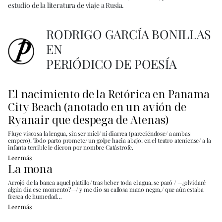
estudio de la literatura de viaje a Rusia.
RODRIGO GARCÍA BONILLAS
EN
PERIÓDICO DE POESÍA
El nacimiento de la Retórica en Panama
City Beach (anotado en un avión de
Ryanair que despega de Atenas)
Fluye viscosa la lengua, sin ser miel/ ni diarrea (pareciéndose/ a ambas
empero). Todo parto promete/ un golpe hacia abajo: en el teatro ateniense/ a la
infanta terrible le dieron por nombre Catástrofe.
Leer más
La mona
Arrojó de la banca aquel platillo/ tras beber toda el agua, se paró / —¿olvidaré
algún día ese momento?—/ y me dio su callosa mano negra,/ que aún estaba
fresca de humedad…
Leer más