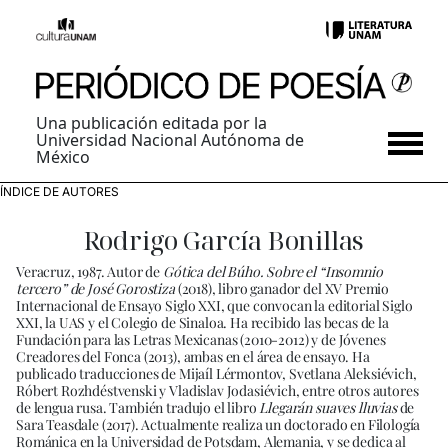
Una publicación editada por la
Universidad Nacional Autónoma de
México
ÍNDICE DE AUTORES
Rodrigo García Bonillas
Veracruz, 1987. Autor de
Gótica del Búho. Sobre el “Insomnio
tercero” de José Gorostiza
(2018), libro ganador del XV Premio
Internacional de Ensayo Siglo XXI, que convocan la editorial Siglo
XXI, la UAS y el Colegio de Sinaloa. Ha recibido las becas de la
Fundación para las Letras Mexicanas (2010-2012) y de Jóvenes
Creadores del Fonca (2013), ambas en el área de ensayo. Ha
publicado traducciones de Mijaíl Lérmontov, Svetlana Aleksiévich,
Róbert Rozhdéstvenski y Vladislav Jodasiévich, entre otros autores
de lengua rusa. También tradujo el libro
Llegarán suaves lluvias
de
Sara Teasdale (2017). Actualmente realiza un doctorado en Filología
Románica en la Universidad de Potsdam, Alemania, y se dedica al