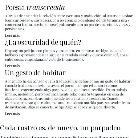
Poesía
transcreada
Al tratar de entender la relación entre escritura y traducción, al tratar de probar
(con curiosidad o suspicacia, con reverencia o desdeño) dónde termina una y
comienza la otra, nos topamos rápidamente con un par de asunciones viejas y
persistentes
Leer más
¿La oscuridad de quién?
Hoy soy un pellejo/ con plumas y una mella/ en el muslo, un higo iodado,/ el
bulboso explayarse/ de una suculenta rendida al sol:/ y quiero estar acá, cosa/
entre cosas, empantanada/ en todo lo que somos.
Leer más
Un gesto de habitar
A menudo he escuchado que la traducción se define como un gesto de habitar:
cuando traduces un texto, vives en él por un tiempo estudiando cómo
funciona, construyendo algo propio con lo que has aprendido. Es un trabajo
íntimo, metódico, pero profundamente relacional. Si te quedas en casa de
alguien, es razonable asumir que éste te ha invitado a estar ahí. Cuando
traduzco un texto que realmente amo, me siento nutrida por este sentimiento
de invitación. Algo se conecta, se fija. Algo se abre y se queda abierto.
Leer más
Cada rostro es, de nuevo, un parpadeo
También los choques automovilísticos me llaman como