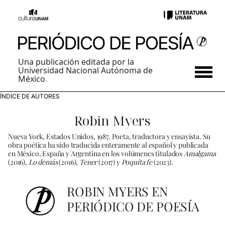
Una publicación editada por la
Universidad Nacional Autónoma de
México
ÍNDICE DE AUTORES
Robin Myers
Nueva York, Estados Unidos, 1987. Poeta, traductora y ensayista. Su
obra poética ha sido traducida enteramente al español y publicada
en México, España y Argentina en los volúmenes titulados
Amalgama
(2016),
Lo demás
(2016),
Tener
(2017) y
Poquita fe
(2023).
ROBIN MYERS EN
PERIÓDICO DE POESÍA