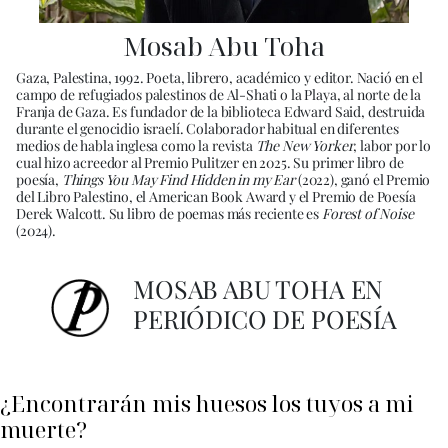
Mosab Abu Toha
Gaza, Palestina, 1992. Poeta, librero, académico y editor. Nació en el
campo de refugiados palestinos de Al-Shati o la Playa, al norte de la
Franja de Gaza. Es fundador de la biblioteca Edward Said, destruida
durante el genocidio israelí. Colaborador habitual en diferentes
medios de habla inglesa como la revista
The New Yorker
, labor por lo
cual hizo acreedor al Premio Pulitzer en 2025. Su primer libro de
poesía,
Things You May Find Hidden in my Ear
(2022), ganó el Premio
del Libro Palestino, el American Book Award y el Premio de Poesía
Derek Walcott. Su libro de poemas más reciente es
Forest of Noise
(2024).
MOSAB ABU TOHA EN
PERIÓDICO DE POESÍA
¿Encontrarán mis huesos los tuyos a mi
muerte?