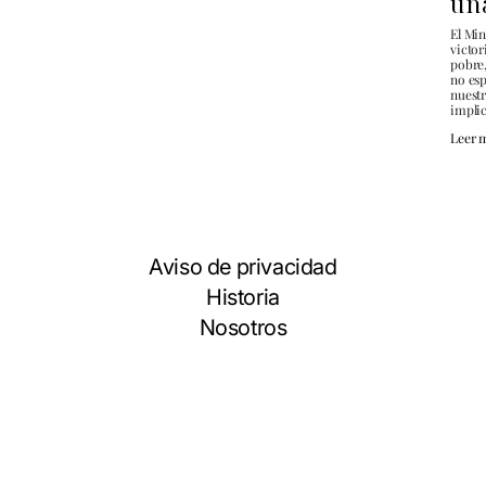
un
El Min
victor
pobre,
no es
nuestr
impli
Leer 
Aviso de privacidad
Historia
Nosotros