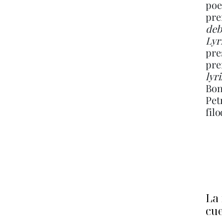
poe
pre
deb
Lyr
pre
pre
lyr
Bon
Pet
fil
La 
cue