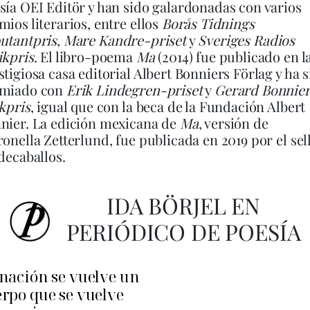
sía OEI Editör y han sido galardonadas con varios
mios literarios, entre ellos
Borås Tidnings
utantpris
,
Mare Kandre-priset
y
Sveriges Radios
ikpris
. El libro-poema
Ma
(2014) fue publicado en l
stigiosa casa editorial Albert Bonniers Förlag y ha 
miado con
Erik Lindegren-priset
y
Gerard Bonnier
ikpris
, igual que con la beca de la Fundación Albert
nier. La edición mexicana de
Ma
, versión de
ronella Zetterlund, fue publicada en 2019 por el sel
odecaballos.
IDA BÖRJEL EN
PERIÓDICO DE POESÍA
nación se vuelve un
rpo que se vuelve