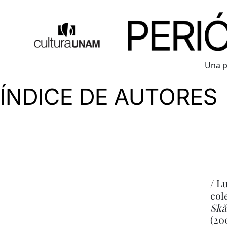
Una p
ÍNDICE DE AUTORES
/ L
col
Skå
(20