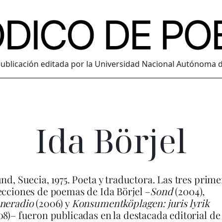
ublicación editada por la Universidad Nacional Autónoma 
Ida Börjel
und, Suecia, 1975. Poeta y traductora. Las tres prime
ecciones de poemas de Ida Börjel –
Sond
(2004),
neradio
(2006) y
Konsumentköplagen: juris lyrik
08)– fueron publicadas en la destacada editorial de