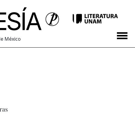
de México
ras