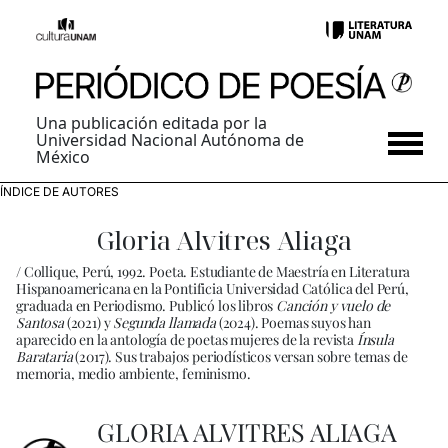
Una publicación editada por la
Universidad Nacional Autónoma de
México
ÍNDICE DE AUTORES
Gloria Alvitres Aliaga
/ Collique, Perú, 1992. Poeta. Estudiante de Maestría en Literatura
Hispanoamericana en la Pontificia Universidad Católica del Perú,
graduada en Periodismo. Publicó los libros
Canción y vuelo de
Santosa
(2021) y
Segunda llamada
(2024). Poemas suyos han
aparecido en la antología de poetas mujeres de la revista
Ínsula
Barataria
(2017). Sus trabajos periodísticos versan sobre temas de
memoria, medio ambiente, feminismo.
GLORIA ALVITRES ALIAGA