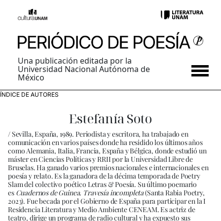
Una publicación editada por la
Universidad Nacional Autónoma de
México
ÍNDICE DE AUTORES
Estefanía Soto
/ Sevilla, España, 1989. Periodista y escritora, ha trabajado en
comunicación en varios países donde ha residido los últimos años
como Alemania, Italia, Francia, España y Bélgica, donde estudió un
máster en Ciencias Políticas y RRII por la Universidad Libre de
Bruselas. Ha ganado varios premios nacionales e internacionales en
poesía y relato. Es la ganadora de la décima temporada de Poetry
Slam del colectivo poético Letras & Poesía. Su último poemario
es
Cuadernos de Guinea. Travesía incompleta
(Santa Rabia Poetry,
2023). Fue becada por el Gobierno de España para participar en la I
Residencia Literatura y Medio Ambiente CENEAM. Es actriz de
teatro, dirige un programa de radio cultural y ha expuesto sus