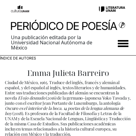
Una publicación editada por la
Universidad Nacional Autónoma de
México
ÍNDICE DE AUTORES
Emma Julieta Barreiro
Ciudad de México, 1965. Traduce del inglés, francés y alemán al
español, y del español al inglés, textos literarios y de humanidades.
Entre sus traducciones publicadas del alemán se encuentran la
novela
El ojo desnudo
(2016) de la germano-japonesa Yoko Tawada y,
junto con el escritor Jean Portante de Luxemburgo, la antología
Oscuro es el interior de la boca. 14 poetas de la lengua alemana de
hoy
(2018). Es profesora de la Facultad de Filosofía y Letras de la
UNAM y de la Escuela Nacional de Lenguas, Lingüística y Traducción
de la misma Casa de Estudios. Sus publicaciones académicas
incluyen temas relacionados a la historia cultural europea, su
relación con México y la traducción.