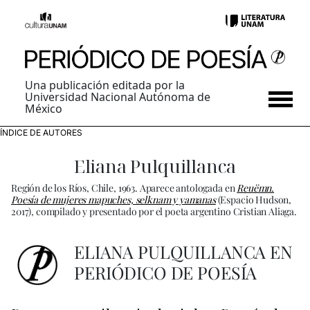
Una publicación editada por la
Universidad Nacional Autónoma de
México
ÍNDICE DE AUTORES
Eliana Pulquillanca
Región de los Ríos, Chile, 1963. Aparece antologada en
Reuëmn.
Poesía de mujeres mapuches, selknam y yamanas
(Espacio Hudson,
2017), compilado y presentado por el poeta argentino Cristian Aliaga.
ELIANA PULQUILLANCA EN
PERIÓDICO DE POESÍA