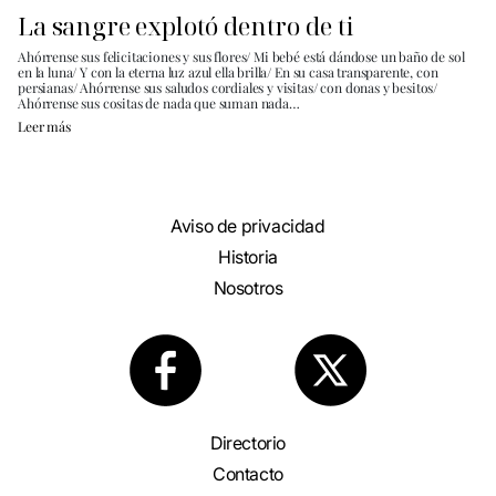
La sangre explotó dentro de ti
Ahórrense sus felicitaciones y sus flores/ Mi bebé está dándose un baño de sol
en la luna/ Y con la eterna luz azul ella brilla/ En su casa transparente, con
persianas/ Ahórrense sus saludos cordiales y visitas/ con donas y besitos/
Ahórrense sus cositas de nada que suman nada…
Leer más
Aviso de privacidad
Historia
Nosotros
Directorio
Contacto