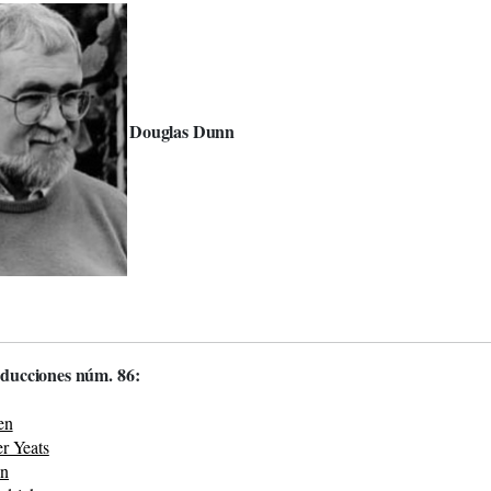
Douglas Dunn
ducciones núm. 86:
en
er Yeats
nn