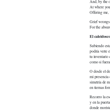
And, by the o
At where you
Offering me, 
Grief wrongs 
For the absur
El caleidosc
Subiendo esta
podría verte 
tu inventario 
como si fuera
O desde el de
mi presencia 
simetría de m
en tiernas fo
Recorro la es
y en la puert
donde morist