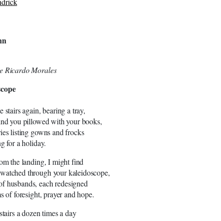
drick
nn
e Ricardo Morales
scope
 stairs again, bearing a tray,
ind you pillowed with your books,
ies listing gowns and frocks
g for a holiday.
rom the landing, I might find
watched through your kaleidoscope,
f husbands, each redesigned
ms of foresight, prayer and hope.
 stairs a dozen times a day