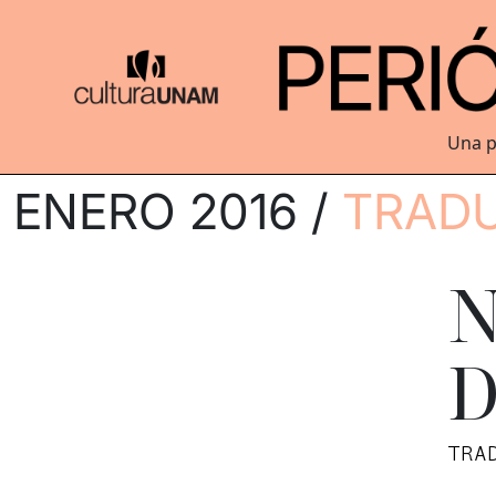
Una p
ENERO 2016 /
TRAD
N
D
TRA