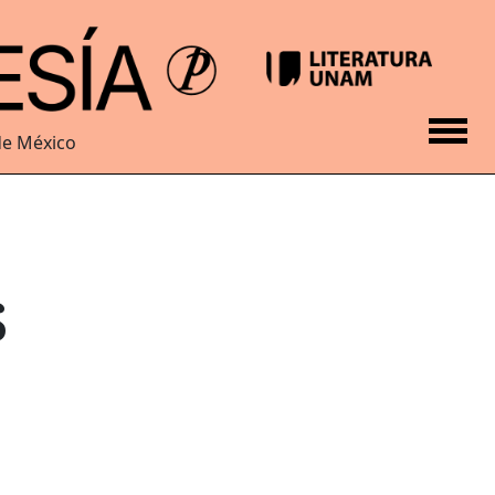
de México
s