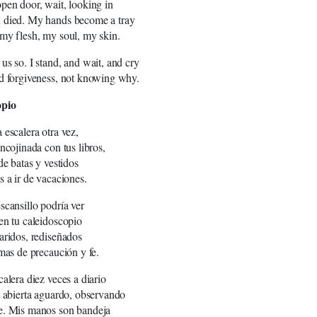
pen door, wait, looking in
 died. My hands become a tray
my flesh, my soul, my skin.
us so. I stand, and wait, and cry
d forgiveness, not knowing why.
opio
 escalera otra vez,
encojinada con tus libros,
de batas y vestidos
s a ir de vacaciones.
scansillo podría ver
en tu caleidoscopio
aridos, rediseñados
rmas de precaución y fe.
calera diez veces a diario
a abierta aguardo, observando
e. Mis manos son bandeja