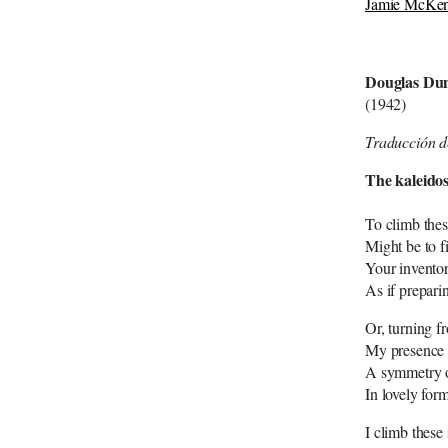
Jamie McKen
Douglas Du
(1942)
Traducción d
The kaleido
To climb these
Might be to f
Your inventor
As if preparin
Or, turning f
My presence 
A symmetry o
In lovely for
I climb these