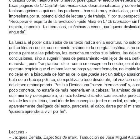
o usados como metáfora de lo nuevo, pues quizá “el efecto de espectralida
Esas páginas de
El Capital
–las
mercancías
desmaterializadas y converti
fantasmagóricos a quienes las producen– han sido muy estudiadas; pero D
impresiona por su potencialidad de lectura y de trabajo. Y por su perspect
“Recuperar el espíritu de la revolución –pide Marx en
El 18 brumario
– sin 
espíritu, espectro– tan cercanas, sinónimas a veces, que querer deslindarl
angustia”.
La fuerza, el poder catalizador de su texto radica en la escritura, no solo p
crítica literaria con el conocimiento histórico o la energía filosófica, sino 
pone a pensar a las palabras, las escucha en todos sus latidos, las deja 
conclusiones, sino a sugerir líneas de pensamiento –tan lejos de esa certi
marxista–, pues “se plantea –dice– como un ensayo en la noche, en el de
apertura propicia que el mismo leer se haga ya transformador, no impide l
no cejar en la búsqueda de formas de lo que
puede ser
; un trabajo apasio
trata de un trabajo político, de repolitizarlo todo desde ahí, tal vez con u
del deseo emancipatorio. Postula Derrida una “nueva Internacional” y, aun
poco concreta, no estaría de más retenerla en la cabeza: “la amistad de una
sufrimiento y de esperanza, un lazo todavía discreto, casi secreto, pero ca
solo de las injusticias, también de los conceptos (orden mundial, estado, n
aparentemente desligado del resto, parecería, al cabo, darse por sí mismo:
‘quisiera aprender a vivir por fin’”.
Lecturas.-
– Jacques Derrida,
Espectros de Marx.
Traducción de José Miguel Alarcón 