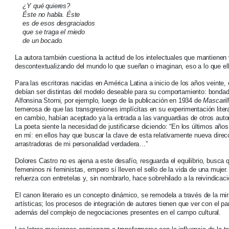
¿Y qué quieres?
Éste no habla. Éste
es de esos desgraciados
que se traga el miedo
de un bocado.
La autora también cuestiona la actitud de los intelectuales que mantienen
descontextualizando del mundo lo que sueñan o imaginan, eso a lo que ella 
Para las escritoras nacidas en América Latina a inicio de los años veinte,
debían ser distintas del modelo deseable para su comportamiento: bonda
Alfonsina Storni, por ejemplo, luego de la publicación en 1934 de
Mascarill
temerosa de que las transgresiones implícitas en su experimentación liter
en cambio, habían aceptado ya la entrada a las vanguardias de otros auto
La poeta siente la necesidad de justificarse diciendo: “En los últimos a
en mí: en ellos hay que buscar la clave de esta relativamente nueva direcc
arrastradoras de mi personalidad verdadera…”
Dolores Castro no es ajena a este desafío, resguarda el equilibrio, busc
femeninos ni feministas, empero sí lleven el sello de la vida de una mujer
refuerza con entretelas y, sin nombrarlo, hace sobrehilado a la reivindicac
El canon literario es un concepto dinámico, se remodela a través de la mi
artísticas; los procesos de integración de autores tienen que ver con el 
además del complejo de negociaciones presentes en el campo cultural.