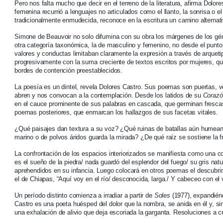
Pero nos falta mucho que decir en el terreno de la literatura, afirma Dolor
femenina recurrió a lenguajes no articulados como el llanto, la sonrisa o el
tradicionalmente enmudecida, reconoce en la escritura un camino alternat
Simone de Beauvoir no solo difumina con su obra los márgenes de los gén
otra categoría taxonómica, la de masculino y femenino, no desde el punto 
valores y conductas limitaban claramente la expresión a través de arqueti
progresivamente con la suma creciente de textos escritos por mujeres, quie
bordes de contención preestablecidos.
La poesía es un dintel, revela Dolores Castro. Sus poemas son puertas,
abren y nos convocan a la contemplación. Desde los latidos de su
Corazó
en el cauce prominente de sus palabras en cascada, que germinan fresca
poemas posteriores, que enmarcan los hallazgos de sus facetas vitales.
¿Qué paisajes dan textura a su voz? ¿Qué ruinas de batallas aún humean
marino o de polvos áridos guarda la mirada? ¿De qué raíz se sostiene la 
La confrontación de los espacios interiorizados se manifiesta como una con
es el sueño de la piedra/ nada guardó del esplendor del fuego/ su gris nat
aprehendidos en su infancia. Luego colocará en otros poemas el descubrim
el de Chiapas, “Aquí voy en el río/ desconocida, larga./ Y cabeceo con el v
Un período distinto comienza a irradiar a partir de
Soles
(1977), expandién
Castro es una poeta huésped del dolor que la nombra, se anida en él y, s
una exhalación de alivio que deja escoriada la garganta. Resoluciones a c