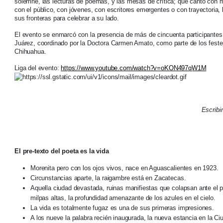
solemne, las lecturas de poemas, y las mesas de crítica; que cantó con m
con el público, con jóvenes, con escritores emergentes o con trayectoria, 
sus fronteras para celebrar a su lado.
El evento se enmarcó con la presencia de más de cincuenta participantes
Juárez, coordinado por la Doctora Carmen Amato, como parte de los festej
Chihuahua.
Liga del evento:
https://www.youtube.com/watch?v=oKON497qW1M
Escribi
El pre-texto del poeta es la vida
Morenita pero con los ojos vivos, nace en Aguascalientes en 1923.
Circunstancias aparte, la raigambre está en Zacatecas.
Aquella ciudad devastada, ruinas manifiestas que colapsan ante el pat
milpas altas, la profundidad amenazante de los azules en el cielo.
La vida es totalmente fugaz es una de sus primeras impresiones.
A los nueve la palabra recién inaugurada, la nueva estancia en la C