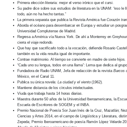
Primera elección literaria: mejor el verso irónico que el cursi.
Su padre dice sobre sus estudios de literatura en la UNAM: “eso le l
todo, aún no ha hecho tantas.”
La primera separata que publica la Revista América fue
Corazón tran
Aborda el océano para desembarcar en Europa y estudiar un posgrado 
Universidad Complutense de Madrid.
Regresa a América vía Nueva York. De ahí a Monterrey en Greyhound
cierra el viaje redondo.
Que hay que sacrificarlo todo a la vocación, defiende Rosario Castel
también es la vida resulta igual de importante.
Contrae matrimonio. Al tiempo se convierte en madre de siete hijos.
“Cada uno su lengua, todos en una llama”: Lema que dedica al grup
Fundadora de Radio UNAM, Jefa de redacción de la revista
Barcos 
México, en el Canal 11.
Publica su única novela:
La ciudad y el viento
(1962).
Mantiene distancia de los círculos intelectuales.
Viuda que trabaja hasta 14 horas diarias.
Maestra durante 50 años de la Universidad Iberoamericana, la Escue
Escuela de Escritores de SOGEM y el INBA.
Premio Nacional de Poesía Sor Juan Inés de la Cruz, Mazatlán; Neza
Ciencias y Artes 2014, en el campo de Lingüística y Literatura, dis
Zepeda; Premio Iberoamericano de poesía Ramón López Velarde 20