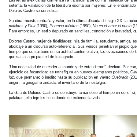
Las letras mexicanas comienzan a transformarse con la influencia de la teo
setenta, la validación de la literatura escrita por mujeres. En el entramado 
Dolores Castro se consolida.
Su obra muestra entraña y valor; en la última década del siglo XX, la auto
palabras
y
Fluir
(1990),
Poemas inéditos
(1990),
No es el amor el vuelo
(1
Para entonces, un estilo depurado en sencillez, concreción y brevedad, q
Dolores Castro, mujer de fidelidades: hija de familia, estudiante, amiga, e
abordaje a un discurso auto-referencial. Sus versos penetran el propio que
tiempo que se sostiene en su actitud contemplativa, las evocaciones de l
que sacia la propia sed de lo sagrado.
“Una necesidad de entender al mundo y de entenderme”, declara. Por eso, 
ejercicio de fecundidad se transfigura en nuevos ejemplares poéticos, O
le
luz
, que permaneció inédito hasta su publicación en
Viento Quebrado
(2010
origen, la geografía andada, el inventario de la nostalgia.
La obra de Dolores Castro se construye tomándose el tiempo en serio, sí,
palabras, ella teje los hilos donde se extiende la vida.