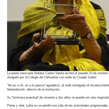
La poeta mexicana Dolores Castro Varela recibió el pasado 22 de octubre 
otorgado por el Colegio de Chihuahua con sede en Ciudad Juárez.
“No es a mí, es a la poesía” agradeció, al serle entregado el reconocimi
Nedvedovich, director de la institución.
Su “luminosa juventud” de noventa y dos años no puede ser sino inspirado
Plena y vital, Lolita no se perdió una sola de las actividades programadas