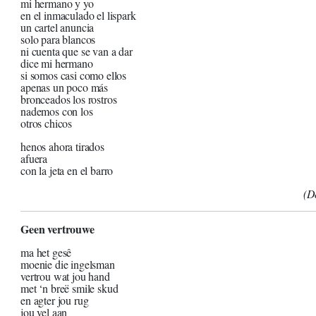
mi hermano y yo
en el inmaculado el lispark
un cartel anuncia
solo para blancos
ni cuenta que se van a dar
dice mi hermano
si somos casi como ellos
apenas un poco más
bronceados los rostros
nademos con los
otros chicos
henos ahora tirados
afuera
con la jeta en el barro
(D
Geen vertrouwe
ma het gesê
moenie die ingelsman
vertrou wat jou hand
met ‘n breë smile skud
en agter jou rug
jou vel aan