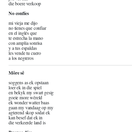
die boere verkoop
No confíes
mi vieja me dijo
no tienes que confiar
en el inglés que
te estrecha la mano
con amplia sonrisa
y a tus espaldas
les vende tu cuero
a los negreros
Môre sê
soggens as ek opstaan
loer ek in die spiel
en bekyk my swart gesig
goeie more wêreld
ek wonder watter baas
gaan my vandaag op my
agterend skop sodat ek
kan besef dat ek in
die verkeerde land is