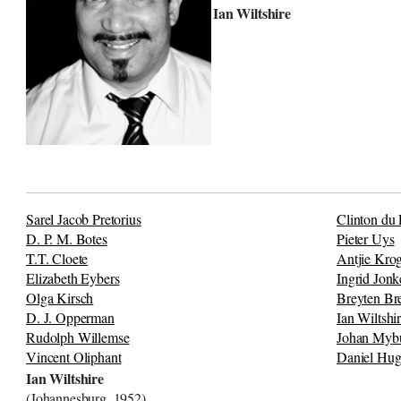
Ian Wiltshire
Sarel Jacob Pretorius
Clinton du 
D. P. M. Botes
Pieter Uys
T.T. Cloete
Antjie Kro
Elizabeth Eybers
Ingrid Jonk
Olga Kirsch
Breyten Br
D. J. Opperman
Ian Wiltshi
Rudolph Willemse
Johan Myb
Vincent Oliphant
Daniel Hu
Ian Wiltshire
(Johannesburg, 1952)