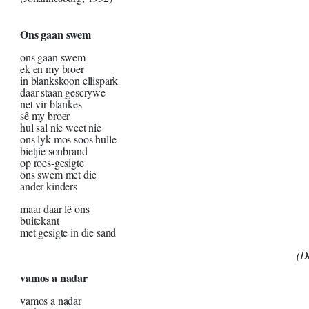
Ons gaan swem
ons gaan swem
ek en my broer
in blankskoon ellispark
daar staan gescrywe
net vir blankes
sê my broer
hul sal nie weet nie
ons lyk mos soos hulle
bietjie sonbrand
op roes-gesigte
ons swem met die
ander kinders
maar daar lê ons
buitekant
met gesigte in die sand
(D
vamos a nadar
vamos a nadar