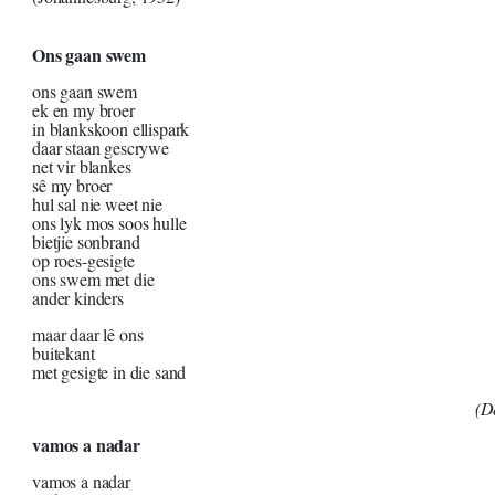
Ons gaan swem
ons gaan swem
ek en my broer
in blankskoon ellispark
daar staan gescrywe
net vir blankes
sê my broer
hul sal nie weet nie
ons lyk mos soos hulle
bietjie sonbrand
op roes-gesigte
ons swem met die
ander kinders
maar daar lê ons
buitekant
met gesigte in die sand
(D
vamos a nadar
vamos a nadar