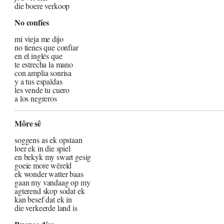
die boere verkoop
No confíes
mi vieja me dijo
no tienes que confiar
en el inglés que
te estrecha la mano
con amplia sonrisa
y a tus espaldas
les vende tu cuero
a los negreros
Môre sê
soggens as ek opstaan
loer ek in die spiel
en bekyk my swart gesig
goeie more wêreld
ek wonder watter baas
gaan my vandaag op my
agterend skop sodat ek
kan besef dat ek in
die verkeerde land is