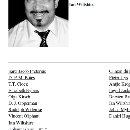
Ian Wiltshire
Sarel Jacob Pretorius
Clinton du 
D. P. M. Botes
Pieter Uys
T.T. Cloete
Antjie Kro
Elizabeth Eybers
Ingrid Jonk
Olga Kirsch
Breyten Br
D. J. Opperman
Ian Wiltshi
Rudolph Willemse
Johan Myb
Vincent Oliphant
Daniel Hu
Ian Wiltshire
(Johannesburg, 1952)