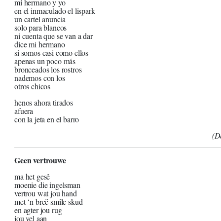
mi hermano y yo
en el inmaculado el lispark
un cartel anuncia
solo para blancos
ni cuenta que se van a dar
dice mi hermano
si somos casi como ellos
apenas un poco más
bronceados los rostros
nademos con los
otros chicos
henos ahora tirados
afuera
con la jeta en el barro
(D
Geen vertrouwe
ma het gesê
moenie die ingelsman
vertrou wat jou hand
met ‘n breë smile skud
en agter jou rug
jou vel aan