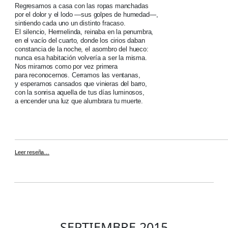
Regresamos a casa con las ropas manchadas
por el dolor y el lodo —sus golpes de humedad—,
sintiendo cada uno un distinto fracaso.
El silencio, Hermelinda, reinaba en la penumbra,
en el vacío del cuarto, donde los cirios daban
constancia de la noche, el asombro del hueco:
nunca esa habitación volvería a ser la misma.
Nos miramos como por vez primera
para reconocernos. Cerramos las ventanas,
y esperamos cansados que vinieras del barro,
con la sonrisa aquella de tus días luminosos,
a encender una luz que alumbrara tu muerte.
Leer reseña…
SEPTIEMBRE 2015