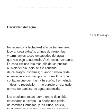
……………………………………………………………
Oscuridad del agua
Esta lluvia q
No recuerdo la fecha —el año de tu muerte—.
Llovía, cosa extraña, a fines de noviembre,
y terminamos todos empapados del agua
que nos trajo tu ausencia. Abrimos las ventanas.
La casa era una isla más allá de las puertas
al iniciar el día, pero se fue llenando
de náufragos insomnes; cuando cayó la tarde
el velorio era a un tiempo un murmullo y un eco:
contaban que dormías, y tu sueño, Hermelinda
—déjame recordarlo—, me pareció un tranquilo,
un manso transitar de agua presentida.
Las oraciones todas, como un río de niebla,
estancaron el tiempo. La noche nos pobló
de coronas luctuosas, y los cirios, abuela,