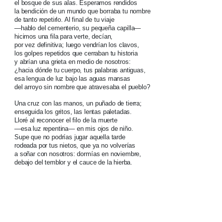
el bosque de sus alas. Esperamos rendidos
la bendición de un mundo que borraba tu nombre
de tanto repetirlo. Al final de tu viaje
—hablo del cementerio, su pequeña capilla—
hicimos una fila para verte, decían,
por vez definitiva; luego vendrían los clavos,
los golpes repetidos que cerraban tu historia
y abrían una grieta en medio de nosotros:
¿hacia dónde tu cuerpo, tus palabras antiguas,
esa lengua de luz bajo las aguas mansas
del arroyo sin nombre que atravesaba el pueblo?
Una cruz con las manos, un puñado de tierra;
enseguida los gritos, las lentas paletadas.
Lloré al reconocer el filo de la muerte
—esa luz repentina— en mis ojos de niño.
Supe que no podrías jugar aquella tarde
rodeada por tus nietos, que ya no volverías
a soñar con nosotros: dormías en noviembre,
debajo del temblor y el cauce de la hierba.