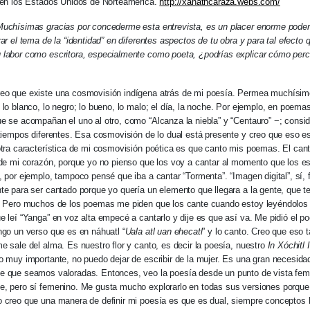
 en los Estados Unidos de Norteamérica.
http://xanathcaraza.webs.com/
Muchísimas gracias por concederme esta entrevista, es un placer enorme poder
rar el tema de la “identidad” en diferentes aspectos de tu obra y para tal efecto
labor como escritora, especialmente como poeta, ¿podrías explicar cómo perc
eo que existe una cosmovisión indígena atrás de mi poesía. Permea muchísimo
 lo blanco, lo negro; lo bueno, lo malo; el día, la noche. Por ejemplo, en poema
e se acompañan el uno al otro, como “Alcanza la niebla” y “Centauro” −; consi
 tiempos diferentes. Esa cosmovisión de lo dual está presente y creo que eso e
otra característica de mi cosmovisión poética es que canto mis poemas. El cant
 de mi corazón, porque yo no pienso que los voy a cantar al momento que los e
, por ejemplo, tampoco pensé que iba a cantar “Tormenta”. “Imagen digital”, sí, f
te para ser cantado porque yo quería un elemento que llegara a la gente, que t
. Pero muchos de los poemas me piden que los cante cuando estoy leyéndolos y
e leí “Yanga” en voz alta empecé a cantarlo y dije es que así va. Me pidió el p
ngo un verso que es en náhuatl “
Uala atl uan ehecatl
” y lo canto. Creo que eso t
e sale del alma. Es nuestro flor y canto, es decir la poesía, nuestro
In Xóchitl 
o muy importante, no puedo dejar de escribir de la mujer. Es una gran necesi
e que seamos valoradas. Entonces, veo la poesía desde un punto de vista feme
, pero sí femenino. Me gusta mucho explorarlo en todas sus versiones porque 
 creo que una manera de definir mi poesía es que es dual, siempre conceptos 