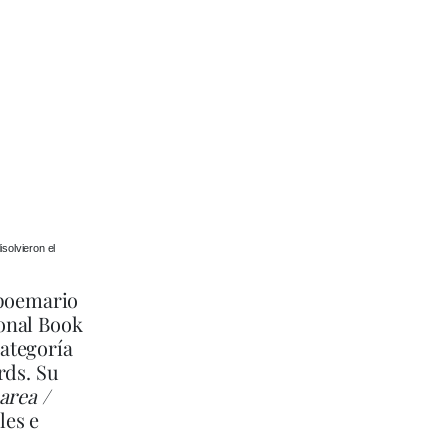
solvieron el
 poemario
ional Book
ategoría
rds. Su
area /
les e