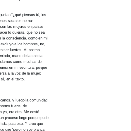
guntan “¿qué piensas tú, los
ones sociales no nos
 con las mujeres en países
acer lo quieras, que no sea
es la consciencia, como en mi
 excluyo a los hombres, no,
en ser fuertes. Mi poema
ntado, mano de la caricia
 quedamos como muchas de
iera en mi escritura, porque
za a la voz de la mujer:
í, en el texto.
icanos, y luego la comunidad
terno fuerte, de
 yo, era otra. Me costó
 un proceso largo porque pude
ista para eso. Y creo que
o dije “pero no soy blanca,