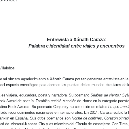
Entrevista a Xánath Caraza:
Palabra e identidad entre viajes y encuentros
Villalobos
r mi sincero agradecimiento a Xánath Caraza por tan generosa entrevista en la 
del espacio cronológico para abrirnos las puertas de los mundos circulares de l
es viajera, educadora, poeta y narradora. Su poemario
Sílabas de viento / Syl
Book Award de poesía. También recibió Mención de Honor en la categoría poesí
Latino Book Awards. Su poemario Conjuro y su colección de relatos
Lo que trae 
bido reconocimientos nacionales e internacionales. En 2014, Caraza recibió la
Franklin en España. Sus otros poemarios son
Noche de colibríes, Corazón pintad
dad de Missouri-Kansas City y es miembro del Círculo de consejeros Con Tinta, u