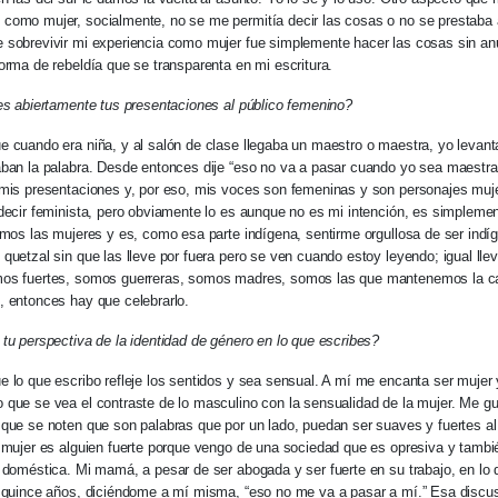
omo mujer, socialmente, no se me permitía decir las cosas o no se prestaba a
sobrevivir mi experiencia como mujer fue simplemente hacer las cosas sin anu
orma de rebeldía que se transparenta en mi escritura.
es abiertamente tus presentaciones al público femenino?
 cuando era niña, y al salón de clase llegaba un maestro o maestra, yo leva
ban la palabra. Desde entonces dije “eso no va a pasar cuando yo sea maestra
mis presentaciones y, por eso, mis voces son femeninas y son personajes muje
decir feminista, pero obviamente lo es aunque no es mi intención, es simpleme
omos las mujeres y es, como esa parte indígena, sentirme orgullosa de ser indíge
quetzal sin que las lleve por fuera pero se ven cuando estoy leyendo; igual llevo
os fuertes, somos guerreras, somos madres, somos las que mantenemos la c
 entonces hay que celebrarlo.
tu perspectiva de la identidad de género en lo que escribes?
 lo que escribo refleje los sentidos y sea sensual. A mí me encanta ser mujer 
que se vea el contraste de lo masculino con la sensualidad de la mujer. Me gu
que se noten que son palabras que por un lado, puedan ser suaves y fuertes a
 mujer es alguien fuerte porque vengo de una sociedad que es opresiva y tamb
 doméstica. Mi mamá, a pesar de ser abogada y ser fuerte en su trabajo, en lo 
s quince años, diciéndome a mí misma, “eso no me va a pasar a mí.” Esa discu