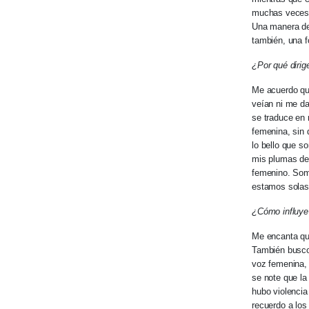
muchas veces c
Una manera de 
también, una f
¿Por qué dirig
Me acuerdo que
veían ni me da
se traduce en 
femenina, sin 
lo bello que s
mis plumas de 
femenino. Som
estamos solas,
¿Cómo influye 
Me encanta que
También busco 
voz femenina, 
se note que la
hubo violencia
recuerdo a lo