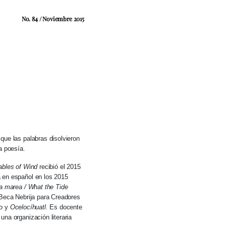
No. 84 / Noviembre 2015
que las palabras disolvieron
a poesía.
lables of Wind
recibió el 2015
a en español en los 2015
la marea / What the Tide
 Beca Nebrija para Creadores
o
y
Ocelocíhuatl.
Es docente
na organización literaria