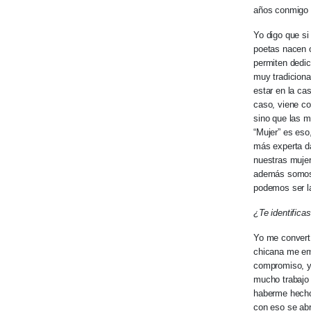
años conmigo 
Yo digo que si
poetas nacen o
permiten dedic
muy tradiciona
estar en la ca
caso, viene co
sino que las m
“Mujer” es eso
más experta d
nuestras mujer
además somos p
podemos ser la
¿Te identific
Yo me convertí
chicana me emp
compromiso, y
mucho trabajo 
haberme hecho
con eso se abr