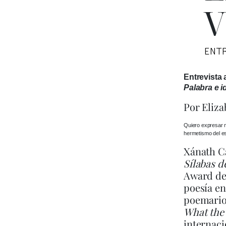
V
ENT
Entrevista 
Palabra e i
Por Eliza
Quiero expresar m
hermetismo del es
Xánath Ca
Sílabas d
Award de 
poesía en
poemario 
What the
internaci