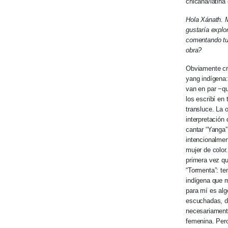
chicana/latina
Hola Xánath. 
gustaría explo
comentando tu 
obra?
Obviamente cr
yang indígena:
van en par −qu
los escribí en
transluce. La 
interpretación
cantar “Yanga”
intencionalmen
mujer de color
primera vez qu
“Tormenta”: te
indígena que m
para mí es alg
escuchadas, d
necesariamente
femenina. Pero