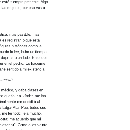
ue está siempre presente. Algo
 las mujeres, por eso vas a
ética, más pasable, más
a es registrar lo que está
figuras históricas como la
undo la lee, hubo un tiempo
 dejarlas a un lado. Entonces
 aquí en el pecho. Es hacerme
rle sentido a mi existencia.
stencia?
y médico, y daba clases en
 quería ir al kínder, me iba
inalmente me decidí ir al
 a Edgar Alan Poe, todos sus
, me leí todo; leía mucho,
poeta; me acuerdo que mi
a escribir”. Como a los veinte