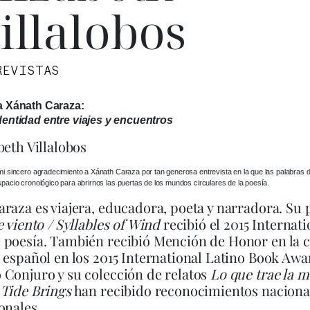
illalobos
REVISTAS
a Xánath Caraza:
dentidad entre viajes y encuentros
beth Villalobos
i sincero agradecimiento a Xánath Caraza por tan generosa entrevista en la que las palabras di
pacio cronológico para abrirnos las puertas de los mundos circulares de la poesía.
raza es viajera, educadora, poeta y narradora. Su
e viento / Syllables of Wind
recibió el 2015 Internat
poesía. También recibió Mención de Honor en la c
 español en los 2015 International Latino Book Awa
Conjuro y su colección de relatos
Lo que trae la m
 Tide Brings
han recibido reconocimientos naciona
onales.