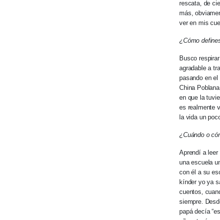
rescata, de ci
más, obviament
ver en mis cu
¿Cómo defines 
Busco respira
agradable a tra
pasando en el 
China Poblana
en que la tuvi
es realmente v
la vida un poc
¿Cuándo o cómo
Aprendí a leer
una escuela un
con él a su es
kínder yo ya s
cuentos, cuand
siempre. Desd
papá decía “es