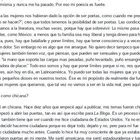
misma y nunca me ha pasado. Por eso mi poesía es fuerte.
 a las mujeres nos hubieran dado la opción de ser poetas, como cuando me pre
 se hacen?”; creo que todos tenemos la posibilidad de ser poetas. Las condici
arnos a la literatura, muchas veces, porque hay que sobrevivir. Lo mismo pasa
les, como México: a menos que tu familia sea muy liberal y tenga dinero para h
sa, pues, hay que batallarle y poner límites, hay que tener consciencia y a vec
n dolor. Sin embargo no es algo que me amargue. No quiero decir tampoco que
ujeres también tienen voz, que piensan, que pueden ser sensuales y que pued
, “la mano que soporta las cargas mas pesadas, puño levantado, puño ensangre
adora de placer.” Todo eso somos y hay que poner límites porque si no, nos
es, aún hoy en día, en Latinoamérica. Yo puedo ser todas las mujeres que yo qu
equeños dioses en nuestros textos. Ése es mi propósito de realmente dar fuer
s mujeres que queramos, que tal vez no vamos a ser en la vida real, pero aquí s
as como chicana?
 en chicana. Hace diez años que empecé aquí a publicar, mis temas fueron ch
ezó a abrir las puertas, tan es así que escribo para
La Bloga.
Es un proceso in
 también tiene que ver cuando me hice ciudadana de Estados Unidos. Ya no era
decidir hacerme ciudadana porque es dejar todo, dejarlo y no, pero para mí fue
 ciudadana mucho antes. Cuando lo hice fui muy consciente de que ya estaba l
ieron puertas en mi mente. Me sentí americana, me sentí estadounidense y lueg