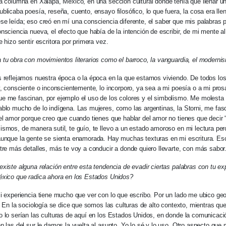
a columna en Xalapa, México, en una sección cultural donde tenía que llenar 
blicaba poesía, reseña, cuento, ensayo filosófico, lo que fuera, la cosa era lle
e leída; eso creó en mí una consciencia diferente, el saber que mis palabras p
nsciencia nueva, el efecto que había de la intención de escribir, de mi mente al 
 hizo sentir escritora por primera vez.
tu obra con movimientos literarios como el barroco, la vanguardia, el modernis
 reflejamos nuestra época o la época en la que estamos viviendo. De todos lo
y, consciente o inconscientemente, lo incorporo, ya sea a mi poesía o a mi pros
 me fascinan, por ejemplo el uso de los colores y el simbolismo. Me molesta 
blo mucho de lo indígena. Las mujeres, como las argentinas, la Storni, me fas
el amor porque creo que cuando tienes que hablar del amor no tienes que decir 
smos, de manera sutil, te guío, te llevo a un estado amoroso en mi lectura pero
unque la gente se sienta enamorada. Hay muchas texturas en mi escritura. Esc
tre más detalles, más te voy a conducir a donde quiero llevarte, con más sabor
xiste alguna relación entre esta tendencia de evadir ciertas palabras con tu e
éxico que radica ahora en los Estados Unidos?
i experiencia tiene mucho que ver con lo que escribo. Por un lado me ubico ge
r. En la sociología se dice que somos las culturas de alto contexto, mientras que
 lo serían las culturas de aquí en los Estados Unidos, en donde la comunicació
n las del sur le damos la vuelta al asunto. Yo lo sé y lo uso. Otro aspecto que