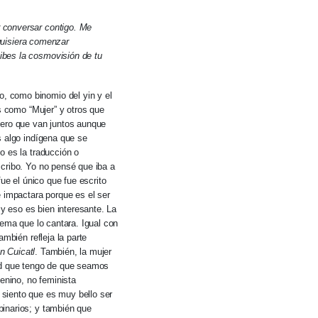
 conversar contigo. Me
 quisiera comenzar
ibes la cosmovisión de tu
, como binomio del yin y el
s como “Mujer” y otros que
dero que van juntos aunque
s algo indígena que se
o es la traducción o
scribo. Yo no pensé que iba a
ue el único que fue escrito
e impactara porque es el ser
 eso es bien interesante. La
oema que lo cantara. Igual con
ambién refleja la parte
In Cuicatl
. También, la mujer
dad que tengo de que seamos
nino, no feminista
siento que es muy bello ser
binarios; y también que