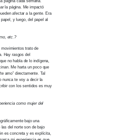
una página cada semana.
nar la página. Me impactó
ueden afectar a la gente. Era
papel, y luego, del papel al
mo, etc.?
s movimientos trato de
a. Hay rasgos del
que no habla de lo indígena,
cinan. Me harta un poco que
“te amo” directamente. Tal
 nunca te voy a decir la
ribir con los sentidos es muy
.
xperiencia como mujer del
ográficamente bajo una
 las del norte son de bajo
n es concreta y es explícita,
 marca mi experiencia es que