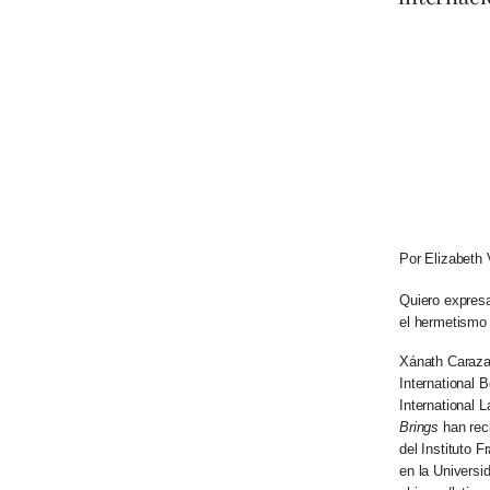
Por Elizabeth 
Quiero expresa
el hermetismo 
Xánath Caraza 
International 
International 
Brings
han reci
del Instituto 
en la Universi