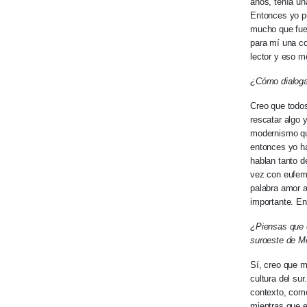
años, tenía un
Entonces yo pu
mucho que fues
para mí una co
lector y eso me
¿Cómo dialoga 
Creo que todos
rescatar algo 
modernismo que
entonces yo ha
hablan tanto d
vez con eufemi
palabra amor a
importante. En
¿Piensas que e
suroeste de M
Sí, creo que m
cultura del su
contexto, como
mientras que e