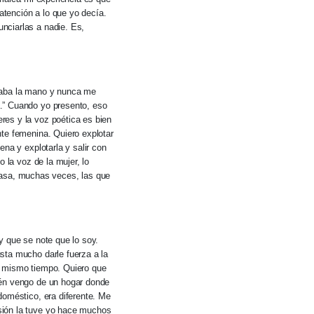
tención a lo que yo decía.
nciarlas a nadie. Es,
ntaba la mano y nunca me
.” Cuando yo presento, eso
res y la voz poética es bien
nte femenina. Quiero explotar
na y explotarla y salir con
 la voz de la mujer, lo
asa, muchas veces, las que
y que se note que lo soy.
sta mucho darle fuerza a la
l mismo tiempo. Quiero que
ién vengo de un hogar donde
doméstico, era diferente. Me
sión la tuve yo hace muchos