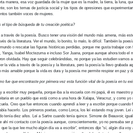
erta manera, esa voz guardada de la mujer que es la madre, la tierra, la luna, q
e, son los temas de justicia social y los tipos de opresiones que experimentan
entos también voces de mujeres.
el tipo de búsqueda de tu creación poética?
r a través de la poesía. Busco tener una visión del mundo más amena, más est
vés de la literatura. Ver el mundo, lo bonito, lo malo, lo difícil. También la poesí
mundo o rescatar las figuras históricas perdidas, porque me gusta trabajar con 
, Yanga, Isabel Moctezuma e incluso Sor Juana, porque aunque ahora todo el m
eron olvidada. Hay que seguir celebrándolas, no porque ya las estudien vamos a
er la vida a través de la poesía y la literatura, pero la poesía la llevo grabada
o más amable porque la vida es dura y la poesía me permite respirar en paz y da
 fue que encontraste por primera vez esta función vital de la poesía en tu exi
 y a escribir muy pequeña, porque iba a la escuela con mi papá, él es maestro 
itaria en un pueblo que está como a una hora de Xalapa, Veracruz, y como yo no
cuela. Creo que fue entonces cuando aprendí a leer y a escribir porque cuando f
abía hacerlo. Los primeros poetas, como Lorca, los leí estando muy joven. Leí
o tenía diez años. Leí a Sartre cuando tenía quince. Simone de Beauvoir, igual
e ahí mi contacto con la poesía aunque, conscientemente, yo no pensaba ser 
 que la que lee mucho algún día va a escribir”, entonces dije “sí, algún día voy 