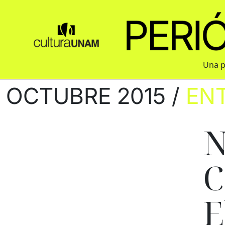
Una p
OCTUBRE 2015 /
EN
N
C
E