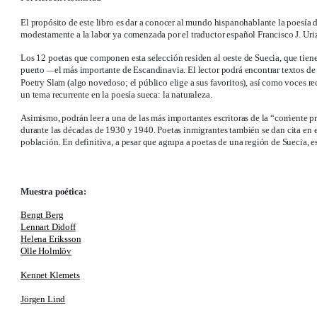
El propósito de este libro es dar a conocer al mundo hispanohablante la poesía 
modestamente a la labor ya comenzada por el traductor español Francisco J. Uriz
Los 12 poetas que componen esta selección residen al oeste de Suecia, que tie
puerto
el más importante de Escandinavia. El lector podrá encontrar textos d
—
Poetry Slam (algo novedoso; el público elige a sus favoritos), así como voces re
un tema recurrente en la poesía sueca: la naturaleza.
Asimismo, podrán leer a una de las más importantes escritoras de la “corriente pr
durante las décadas de 1930 y 1940. Poetas inmigrantes también se dan cita en e
población. En definitiva, a pesar que agrupa a poetas de una región de Suecia, es
Muestra poética:
Bengt Berg
Lennart Didoff
Helena Eriksson
Olle Holmlöv
Kennet Klemets
Jörgen Lind