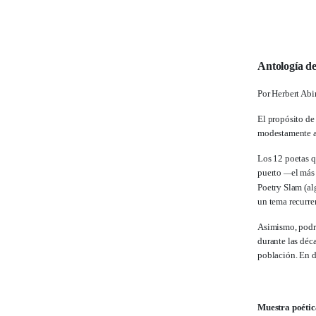
Antología de
Por Herbert Ab
El propósito de
modestamente a 
Los 12 poetas q
puerto
el más
—
Poetry Slam (al
un tema recurren
Asimismo, podrán
durante las déc
población. En de
Muestra poétic