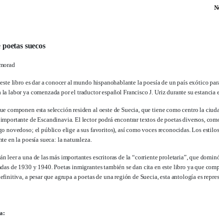
N
 poetas suecos
imorad
 este libro es dar a conocer al mundo hispanohablante la poesía de un país exótico par
la labor ya comenzada por el traductor español Francisco J. Uriz durante su estancia 
ue componen esta selección residen al oeste de Suecia, que tiene como centro la ciu
 importante de Escandinavia. El lector podrá encontrar textos de poetas diversos, co
go novedoso; el público elige a sus favoritos), así como voces reconocidas. Los estilo
te en la poesía sueca: la naturaleza.
 leer a una de las más importantes escritoras de la “corriente proletaria”, que dominó 
adas de 1930 y 1940. Poetas inmigrantes también se dan cita en este libro ya que comp
finitiva, a pesar que agrupa a poetas de una región de Suecia, esta antología es repres
a: