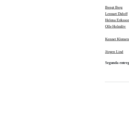
Bengt Berg
Lennart Didoff
Helena Eriksso
Olle Holmlöv
Kennet Klemet
Jörgen Lind
Segunda entre