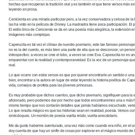
hechas que recuperan la tradición oral y es también el que tiene versos más e
leyendo en prosa.
Cenicienta es una mirada particular pero, a la vez conservadora y celosa de la
las ha visto en la película de Disney. La madrastra tiene poca participación. El
El estilo lírico de
Cenicienta
se da en una poesía más alegórica, la extensión en
imágenes más complejas.
Caperucita es tal vez el clímax de nuestro poemario; este tan famoso personaje
no es la del cuento, es más bien una parte de ella que se desconoce; un perso
introspectivo: a veces se cree el lobo, a veces se cree Eva. Caperucita no es una
emparentar con la realidad y contemporaneidad. Es la voz de un personaje que s
real.
Lo que ocurre con estos versos es que por querer encontrarle un sentido o una i
bien, encontrar a la autora en lugar de estar leyendo la historia poética de Cap
vida, consejos de profeta para las jóvenes princesas.
Es muy probable que dichos cuentos, que dicho poemario, signifiquen para la e
aficionado, pero podemos dar por hecho que todos encontraremos una o más hi
mismo tiempo que nos contarán detalles que jamás habíamos escuchado, ver
Lo que resulta mágico es que las historias sean en realidad, poesía. Versos con
sinécdoques. Un montón de poesía vuelta relato, vuelta anecdotario.
Me da gusto haberme aventurado, una vez más como cuando era niño, en el un
doy cuenta de que hay un sinfín de cosas por explorar en el mágico mundo de l