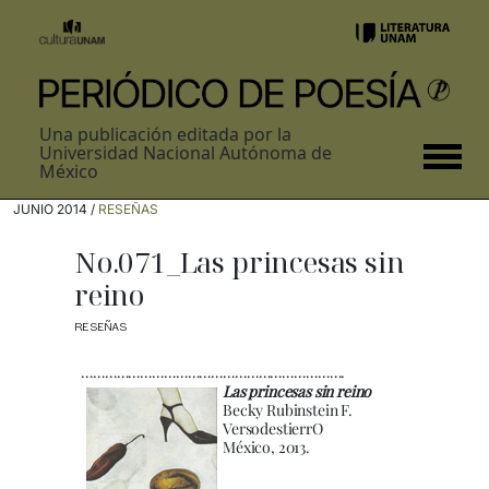
Una publicación editada por la
Universidad Nacional Autónoma de
México
JUNIO 2014 /
RESEÑAS
No.071_Las princesas sin
reino
RESEÑAS
………………………………………………………….
Las princesas sin reino
Becky Rubinstein F.
VersodestierrO
México, 2013.