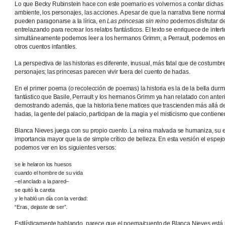
Lo que Becky Rubinstein hace con este poemario es volvernos a contar dichas h
ambiente, los personajes, las acciones. A pesar de que la narrativa tiene nor
pueden paragonarse a la lírica, en
Las princesas sin reino
podemos disfrutar de
entrelazando para recrear los relatos fantásticos. El texto se enriquece de inte
simultáneamente podemos leer a los hermanos Grimm, a Perrault, podemos encon
otros cuentos infantiles.
La perspectiva de las historias es diferente, inusual, más fatal que de costumb
personajes; las princesas parecen vivir fuera del cuento de hadas.
En el primer poema (o recolección de poemas) la historia es la de la bella dur
fantástico que Basile, Perrault y los hermanos Grimm ya han relatado con anter
demostrando además, que la historia tiene matices que trascienden más allá de 
hadas, la gente del palacio, participan de la magia y el misticismo que contiene
Blanca Nieves juega con su propio cuento. La reina malvada se humaniza, su
importancia mayor que la de simple crítico de belleza. En esta versión el espe
podemos ver en los siguientes versos:
se le helaron los huesos
cuando el hombre de su vida
–el anclado a la pared–
se quitó la careta
y le habló un día con la verdad:
“Eras, dejaste de ser”.
Estilísticamente hablando, parece que el poema/cuento de Blanca Nieves está