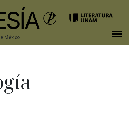
de México
ogía