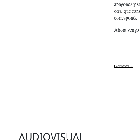
apagones y sa
otra, que can
corresponde. 
Ahora vengo a
Leer reseña…
AUDIOVISUAL