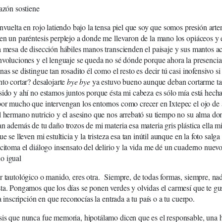
razón sostiene
nvuelta en rojo latiendo bajo la tensa piel que soy que somos presión arteri
en un paréntesis perplejo a donde me llevaron de la mano los opiáceos y e
a mesa de disección hábiles manos transcienden el paisaje y sus mantos a
nvoluciones y el lenguaje se queda no sé dónde porque ahora la presenci
as se distingue tan rosadito él como el resto es decir tú casi inofensivo si
nto cortar? desalojarte
bye bye
ya estuvo bueno aunque deban cortarme ta
sido y ahí no estamos juntos porque ésta mi cabeza es sólo mía está hech
or mucho que intervengan los entornos como crecer en Ixtepec el ojo de ag
l hermano nutricio y el asesino que nos arrebató su tiempo no su alma d
an además de tu daño trozos de mi materia esa materia gris plástica ella m
ue se lleven mi estulticia y la tristeza esa tan inútil aunque en la foto sal
ocitoma el diálogo insensato del delirio y la vida me dé un cuaderno nuevo 
o igual
r tautológico o manido, eres otra. Siempre, de todas formas, siempre, na
ta. Pongamos que los días se ponen verdes y olvidas el carmesí que te gu
la inscripción en que reconocías la entrada a tu país o a tu cuerpo.
is que nunca fue memoria, hipotálamo dicen que es el responsable, una 