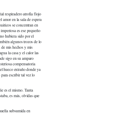
al respiradero atrofia flojo
l amor en la sala de espera
cuáticos se concentran en
a imperiosa es ese pequeño
 no hubiera sido por el
mbién algunos trozos de lo
a de mis hechos y mis
ua la casa y el calor las
onde sigo en su amparo
isteriosa compensatoria
ga el hueco extraño donde ya
para escribir tal vez lo
die es el mismo. Tanta
staba, es más, olvidas que
huella subsumida en