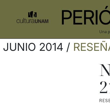
Una p
JUNIO 2014 /
RESEÑ
N
2
RES