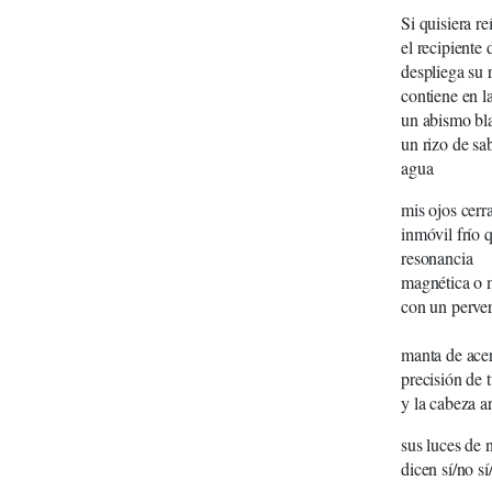
Si quisiera reí
el recipiente 
despliega su 
contiene en l
un abismo bl
un rizo de sa
agua
mis ojos cerr
inmóvil frío 
resonancia
magnética o 
con un perver
t
manta de ace
precisión de
y la cabeza ar
sus luces de n
dicen sí/no sí