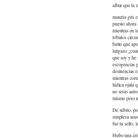
albur que la 
materia gris e
puesto ahora 
mientras en l
lóbulos circu
bulto que apen
latigazo ¿cuá
que soy y he 
escogencias p
desinencias e
mientras cort
lúdica ojalá q
no serás astr
mismo pero n
De súbito, po
simpleza asus
fue tu sello, 
Hubo una cris