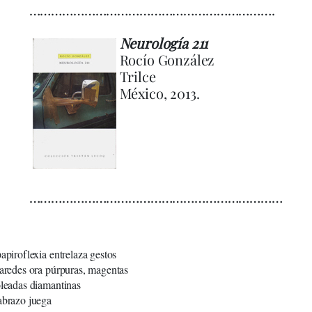
………………………………………………………….
Neurología 211
Rocío González
Trilce
México, 2013.
……………………………………………………………
papiroflexia entrelaza gestos
paredes ora púrpuras, magentas
oleadas diamantinas
abrazo juega