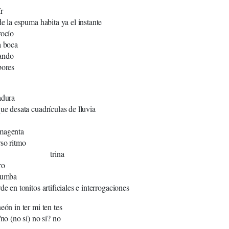
r
de la espuma habita ya el instante
rocío
a boca
ando
bores
adura
que desata cuadrículas de lluvia
magenta
so ritmo
rina
ro
 tumba
de en tonitos artificiales e interrogaciones
eón in ter mi ten tes
/no (no sí) no sí? no