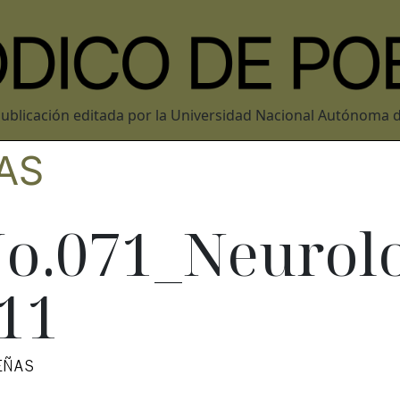
ublicación editada por la Universidad Nacional Autónoma 
AS
o.071_Neurol
11
EÑAS