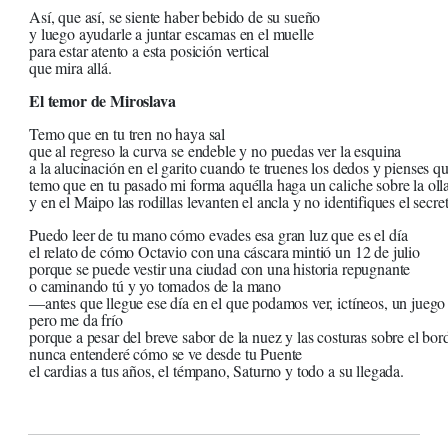
Así, que así, se siente haber bebido de su sueño
y luego ayudarle a juntar escamas en el muelle
para estar atento a esta posición vertical
que mira allá.
El temor de Miroslava
Temo que en tu tren no haya sal
que al regreso la curva se endeble y no puedas ver la esquina
a la alucinación en el garito cuando te truenes los dedos y pienses qu
temo que en tu pasado mi forma aquélla haga un caliche sobre la oll
y en el Maipo las rodillas levanten el ancla y no identifiques el secre
Puedo leer de tu mano cómo evades esa gran luz que es el día
el relato de cómo Octavio con una cáscara mintió un 12 de julio
porque se puede vestir una ciudad con una historia repugnante
o caminando tú y yo tomados de la mano
―antes que llegue ese día en el que podamos ver, ictíneos, un jueg
pero me da frío
porque a pesar del breve sabor de la nuez y las costuras sobre el bo
nunca entenderé cómo se ve desde tu Puente
el cardias a tus años, el témpano, Saturno y todo a su llegada.