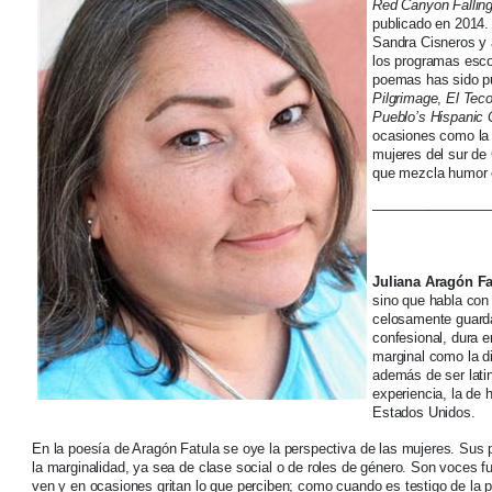
Red Canyon Fallin
publicado en 2014
Sandra Cisneros y 
los programas esco
poemas has sido p
Pilgrimage
,
El Teco
Pueblo’s Hispanic 
ocasiones como la 
mujeres del sur de 
que mezcla humor 
—————————
Juliana Aragón Fa
sino que habla con 
celosamente guard
confesional, dura e
marginal como la di
además de ser lati
experiencia, la de 
Estados Unidos.
En la poesía de Aragón Fatula se oye la perspectiva de las mujeres. Sus
la marginalidad, ya sea de clase social o de roles de género. Son voces f
ven y en ocasiones gritan lo que perciben; como cuando es testigo de la p