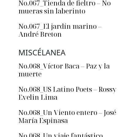
No.067_Tienda de fieltro – No
mueras sin laberinto
No.067_El jardín marino –
André Breton
MISCÉLANEA
No.068_Víctor Baca – Paz y la
muerte
No.068_US Latino Poets – Rossy
Evelin Lima
No.068_Un Viento entero – José
María Espinasa
No.068_Un viaje fantástico