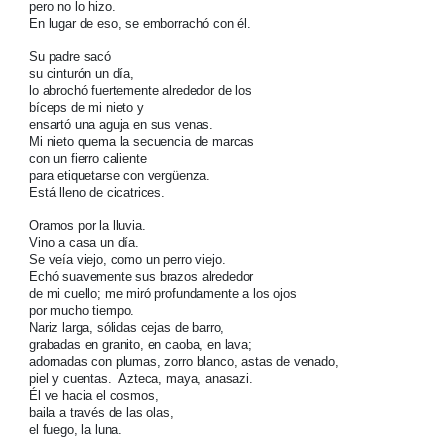
pero no lo hizo.
En lugar de eso, se emborrachó con él.
Su padre sacó
su cinturón un día,
lo abrochó fuertemente alrededor de los
bíceps de mi nieto y
ensartó una aguja en sus venas.
Mi nieto quema la secuencia de marcas
con un fierro caliente
para etiquetarse con vergüenza.
Está lleno de cicatrices.
Oramos por la lluvia.
Vino a casa un día.
Se veía viejo, como un perro viejo.
Echó suavemente sus brazos alrededor
de mi cuello; me miró profundamente a los ojos
por mucho tiempo.
Nariz larga, sólidas cejas de barro,
grabadas en granito, en caoba, en lava;
adornadas con plumas, zorro blanco, astas de venado,
piel y cuentas. Azteca, maya, anasazi.
Él ve hacia el cosmos,
baila a través de las olas,
el fuego, la luna.