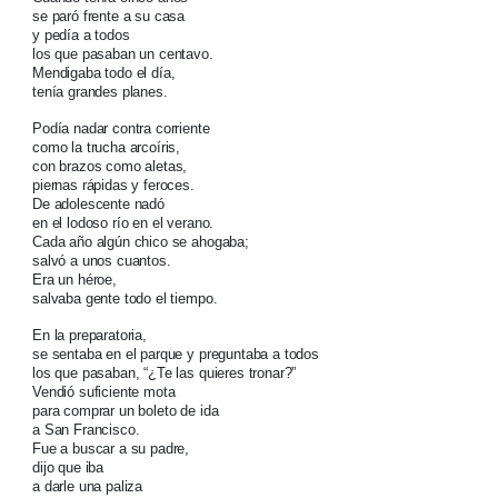
se paró frente a su casa
y pedía a todos
los que pasaban un centavo.
Mendigaba todo el día,
tenía grandes planes.
Podía nadar contra corriente
como la trucha arcoíris,
con brazos como aletas,
piernas rápidas y feroces.
De adolescente nadó
en el lodoso río en el verano.
Cada año algún chico se ahogaba;
salvó a unos cuantos.
Era un héroe,
salvaba gente todo el tiempo.
En la preparatoria,
se sentaba en el parque y preguntaba a todos
los que pasaban, “¿Te las quieres tronar?”
Vendió suficiente mota
para comprar un boleto de ida
a San Francisco.
Fue a buscar a su padre,
dijo que iba
a darle una paliza