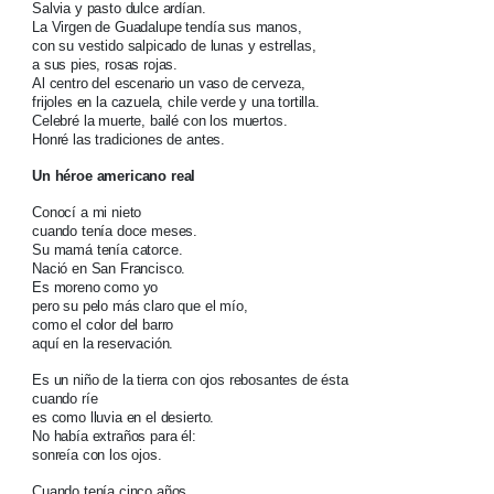
Salvia y pasto dulce ardían.
La Virgen de Guadalupe tendía sus manos,
con su vestido salpicado de lunas y estrellas,
a sus pies, rosas rojas.
Al centro del escenario un vaso de cerveza,
frijoles en la cazuela, chile verde y una tortilla.
Celebré la muerte, bailé con los muertos.
Honré las tradiciones de antes.
Un héroe americano real
Conocí a mi nieto
cuando tenía doce meses.
Su mamá tenía catorce.
Nació en San Francisco.
Es moreno como yo
pero su pelo más claro que el mío,
como el color del barro
aquí en la reservación.
Es un niño de la tierra con ojos rebosantes de ésta
cuando ríe
es como lluvia en el desierto.
No había extraños para él:
sonreía con los ojos.
Cuando tenía cinco años