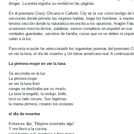
drogas. La poeta registra su verdad en las páginas.
En el poemario
Crazy Chicana in Catholic City
es la voz como testigo de l
secciones donde primero las mujeres hablan, luego los hombres, a manera d
tercera sección donde la naturaleza reconcilia a los opuestos. Aragón Fatu
ocasiones mezcla dichos, palabras, versos completos en español en sus 
verdades guardadas, secretos de familia, cosas que no se deben ni siquie
salen a la luz.
Para esta ocasión he seleccionado los siguientes poemas del poemario
C
en ver la luna
,
el día de muertos
y
Un héroe americano real
. A continuaci
La primera mujer en ver la luna
Se escondía en la luz.
La primera mujer
en ver la luna lloró:
sangre se deslizaba por su muslo.
La luna la engañó, la sedujo, brilló,
tocó su lado oscuro. Sus lágrimas,
la marea primera, crearon los océanos.
el día de muertos
Entonces dijo, “Déjame mostrarte algo”.
Y me llevó a la cocina,
sacó harina, sal, manteca e hizo masa.