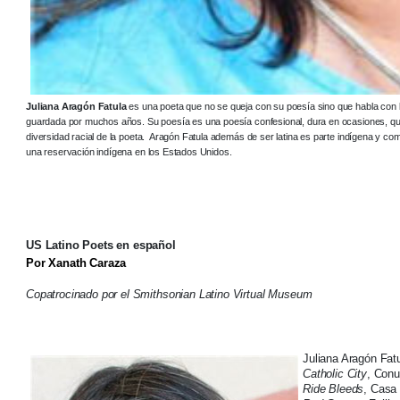
Juliana Aragón Fatula
es una poeta que no se queja con su poesía sino que habla con 
guardada por muchos años. Su poesía es una poesía confesional, dura en ocasiones, que 
diversidad racial de la poeta. Aragón Fatula además de ser latina es parte indígena y co
una reservación indígena en los Estados Unidos.
US Latino Poets en español
Por Xanath Caraza
Copatrocinado por el Smithsonian Latino Virtual Museum
Juliana Aragón Fat
Catholic City
, Conu
Ride Bleeds
, Casa