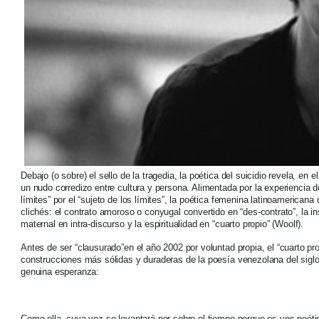
Debajo (o sobre) el sello de la tragedia, la poética del suicidio revela, en
un nudo corredizo entre cultura y persona. Alimentada por la experiencia de
límites” por el “sujeto de los límites”, la poética femenina latinoamerican
clichés: el contrato amoroso o conyugal convertido en “des-contrato”, la ins
maternal en intra-discurso y la espiritualidad en “cuarto propio” (Woolf).
Antes de ser “clausurado”en el año 2002 por voluntad propia, el “cuarto pr
construcciones más sólidas y duraderas de la poesía venezolana del sigl
genuina esperanza:
Como ella, cuya voz se levantará por sobre el tiempo porque es vos poéti