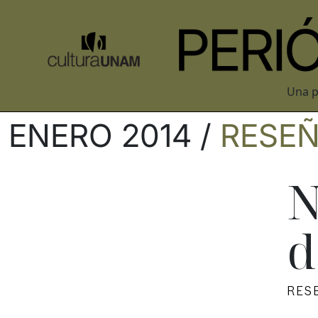
Una p
ENERO 2014 /
RESE
N
d
RES