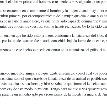
ero si el lobo ve primero al hombre, este pierde la voz, al grado de no pod
za se encuentra en el amor entre el hombre y la mujer; cuando hay amor en
cubrir primero, por el comportamiento de la mujer, que ella lo ama y es ca
rza de negarle el amor. Pero, ya que no he sido capaz de dominarme y man
antes de conocer los vuestros, vos me habéis rechazado. Os lo he oído dec
mento en que he sido visto primero, conforme a la naturaleza del lobo, d
s por los cuales esta no fue historia concebida bajo la forma de un canto, s
 razones de este hecho se puede encontrar en la naturaleza del grillo, al 
mo de mí, dulce amiga: creo que existe un remedio con el cual vos podéi
 medicina; solo sé que a través de la naturaleza de un animal es posible co
 león resucita a su cachorro, y bien se sabe de qué forma: el leoncito nace 
sobre él y de este modo lo resucita. Tengo para mí que si vos quisierais qu
er para mí un remedio apto para resucitarme de la muerte, la muerte de Am