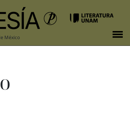
de México
io