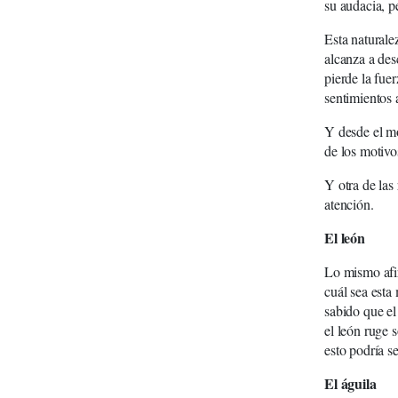
su audacia, p
Esta naturale
alcanza a des
pierde la fue
sentimientos 
Y desde el mo
de los motivo
Y otra de las
atención.
El león
Lo mismo afir
cuál sea esta
sabido que el
el león ruge 
esto podría s
El águila