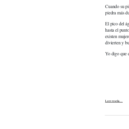
Cuando su pic
piedra más du
El pico del á
hasta el punt
existen mujer
divierten y b
Yo digo que e
Leer reseña…