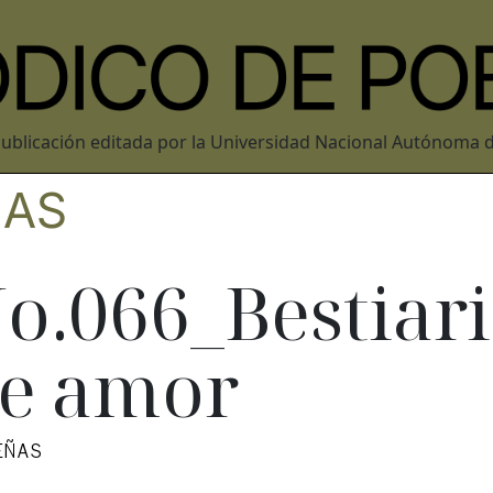
ublicación editada por la Universidad Nacional Autónoma 
ÑAS
o.066_Bestiar
e amor
EÑAS