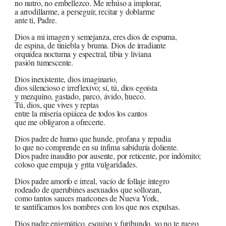
no nutro, no embellezco. Me rehúso a implorar,
a arrodillarme, a perseguir, recitar y doblarme
ante ti, Padre.
Dios a mi imagen y semejanza, eres dios de espuma,
de espina, de tiniebla y bruma. Dios de irradiante
orquídea nocturna y espectral, tibia y liviana
pasión tumescente.
Dios inexistente, dios imaginario,
dios silencioso e irreflexivo; sí, tú, dios egoísta
y mezquino, gastado, parco, ávido, hueco.
Tú, dios, que vives y reptas
entre la miseria opiácea de todos los cantos
que me obligaron a ofrecerte.
Dios padre de humo que hunde, profana y repudia
lo que no comprende en su ínfima sabiduría doliente.
Dios padre inaudito por ausente, por reticente, por indómito;
coloso que empuja y grita vulgaridades.
Dios padre amorfo e irreal, vacío de follaje íntegro
rodeado de querubines asexuados que sollozan,
como tantos sauces maricones de Nueva York,
te santificamos los nombres con los que nos expulsas.
Dios padre enigmático, esquivo y furibundo, yo no te ruego