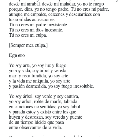
desde mi arrabal, desde mi muladar, yo no te ruego
porque, dios, yo no tengo padre. Tú no eres mi padre,
aunque me empales, cercenes y descuartices con
tus sórdidas acusaciones.
Tú no eres mi padre inexistente.
Tú no eres mi dios incesante.
Tú no eres mi culpa.
[Semper mea culpa.]
Ego ero
Yo soy arte, yo soy luz y fuego
yo soy vida, soy árbol y vereda,
mar y roca fundida, yo soy arte
y la vida me aniquila, yo soy arte
y pasión desmedida, yo soy fuego irresoluble.
Yo soy árbol, soy verde y soy cautiva,
yo soy árbol, roble de marfil, labrada
en canciones no sentidas; yo soy árbol
y parada estoy y existo entre los que
huyen y destrozan, soy vereda y puente
de un tiempo lúcido que pasa
entre observantes de la vida.