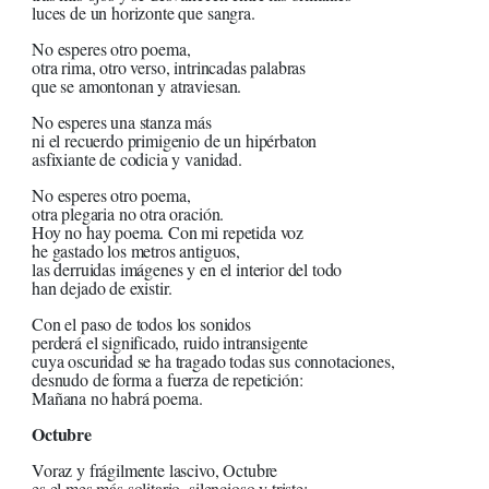
luces de un horizonte que sangra.
No esperes otro poema,
otra rima, otro verso, intrincadas palabras
que se amontonan y atraviesan.
No esperes una stanza más
ni el recuerdo primigenio de un hipérbaton
asfixiante de codicia y vanidad.
No esperes otro poema,
otra plegaria no otra oración.
Hoy no hay poema. Con mi repetida voz
he gastado los metros antiguos,
las derruidas imágenes y en el interior del todo
han dejado de existir.
Con el paso de todos los sonidos
perderá el significado, ruido intransigente
cuya oscuridad se ha tragado todas sus connotaciones,
desnudo de forma a fuerza de repetición:
Mañana no habrá poema.
Octubre
Voraz y frágilmente lascivo, Octubre
es el mes más solitario, silencioso y triste;