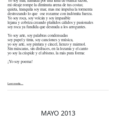
Yo soy mar, llamada por una luna de blanca sazón,
mi oleaje rompe la diminuta arena de tus costas;
quieta, tranquila soy mar, mas me impulsa la tormenta
destrozando lo que ose rozarme con indómita fuerza.
Yo soy roca, soy volcán y soy impasible
lejana y cobriza creando plañidos cálidos y pasionales
soy roca ya fundida que desnuda a los arrogantes.
Yo soy arte, soy palabras condensadas
soy papel y tinta, soy canciones y música,
yo soy arte, soy pintura y cincel, lienzo y mármol.
Sin máscaras, sin disfraces, en la lozanía y el canto
yo soy la cúspide y el abismo, la más pura forma:
¡Yo soy poema!
Leer reseña…
MAYO 2013