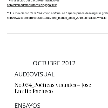
* Visita el blog del Círculo de Traductores:
http://circulodetraductores.blogspot.mx/
** El
Libro blanco de la traducción editorial en España
puede descargarse gratu
http://www.cedro.org/docs/lecturas/libro_blanco_acett_2010.pdf?Status=Master
OCTUBRE 2012
AUDIOVISUAL
No.054_Poéticas visuales – José
Emilio Pacheco
ENSAYOS