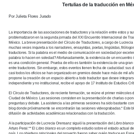
Tertulias de la traducción en M
Por Julieta Flores Jurado
La importancia de las asociaciones de traductores y la relación entre estos y su
problematizaron en la segunda jornada del XXI Encuentro Internacional de Trad
México. La breve presentación del Círculo de Traductores, a cargo de Lucrec
muchas veces inquieta a los narradores, ensayistas, poetas, lingüistas, filólogo
traductores. Si la palabra es el medio de comunicación en sociedad por excelen
palabra lo hacen en soledad? Afortunadamente, la existencia de un encuentro 
es una condición general. Prueba de ello es también la existencia de una gran 
entre traductores. Sin embargo, estos eventos tienen fecha de caducidad: sus d
casi todos los oficios se han organizado en gremios desde hace más de mil añ
propone la creación de un espacio abierto a todo traductor que desee integrar
independiente y no institucional, recibe el apoyo de 17 Instituto de Estudios Crít
El Círculo de Traductores, de reciente formación, se reúne el primer miércoles
Ciudad de México. Las sesiones consisten en la presentación de charlas o pon
preguntas y debate. La asistencia a las primeras sesiones ha sido bastante con
blog donde próximamente se encontrarán las sesiones videograbadas.* Este 
difusión de actividades académicas relacionadas con la traducción.
A la participación de Lucrecia Orensanz siguió la presentación del
Libro blanco
Arturo Peral.** El
Libro blanco
es un completo estudio sobre el estado actual de 
país. Los objetivos principales del proyecto fueron saber quién traduce en Espa