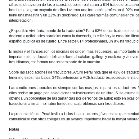
cifras se obtuvieron de las encuestas que se realizaron a 614 traductores act
hombres. La gran mayoría de ellos tuvieron una formación profesional: 92% cue
tiene una maestría y un 22% un doctorado. Las carreras más comunes entre los 
interpretación.
¿Es posible vivir únicamente de la traducción? Para 63% de los traductores en
dedican a actividades paralelas como la docencia, la edición y la creación liter
español publica es de cuatro. Entre estos 614 profesionales, un 8% ha traducido
El inglés y el francés son los idiomas de origen más frecuentes. Es important
importante de traducción del castellano al catalán, gallego y euskera, y vicever
tres idiomas, conforman una tercera parte de la muestra.
Sobre las asociaciones de traductores, Arturo Peral nota que el 43% de tradu
tener ingresos más bajos. 34% pertenecen a ACE traductores, sociedad en la qu
Las condiciones laborales no siempre son las más justas para los traductores. 
ellos recibe un pago por las ediciones subsecuentes de un libro. Si se asume qu
obtenga un porcentaje de las ganancias por derechos de autor; esto en ocasion
traductores afirman no haber tenido nunca problemas con los editores.
La presentación de Peral invita a todos los traductores, jóvenes o experimentad
comunicarse con otros colegas es un avance importante hacia la mayor valoraci
Notas