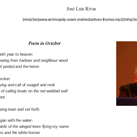
José Luis Rivas
{mmp3ex}www.archivopdp.unam.mx/media/rivas-thomas.mp3{/mmp3e
Poem in October
tieth year to heaven
aring from harbour and neighbour wood
l pooled and the heron
beckon
ying and call of seagull and rook
of sailing boats on the net webbed wall
oot
eeping town and set forth.
gan with the water-
birds of the winged trees flying my name
ms and the white horses