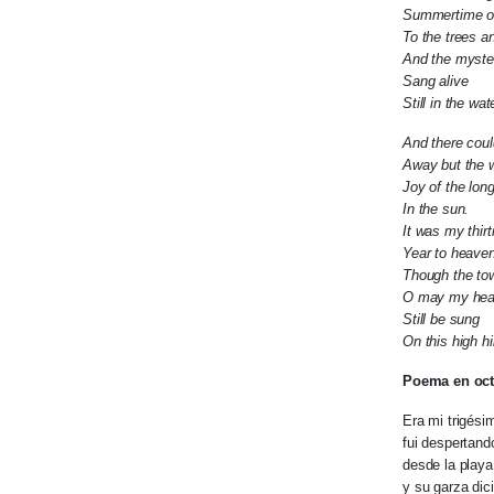
Summertime of 
To the trees an
And the myste
Sang alive
Still in the wa
And there coul
Away but the 
Joy of the lon
In the sun.
It was my thirt
Year to heave
Though the to
O may my hear
Still be sung
On this high hil
Poema en oct
Era mi trigési
fui despertand
desde la play
y su garza dic