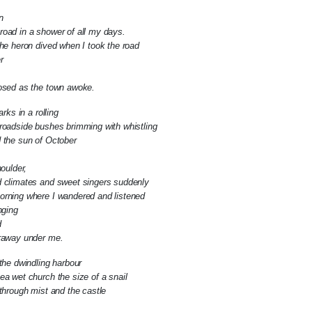
n
oad in a shower of all my days.
the heron dived when I took the road
r
osed as the town awoke.
arks in a rolling
 roadside bushes brimming with whistling
 the sun of October
houlder,
d climates and sweet singers suddenly
orning where I wandered and listened
nging
d
araway under me.
 the dwindling harbour
ea wet church the size of a snail
 through mist and the castle