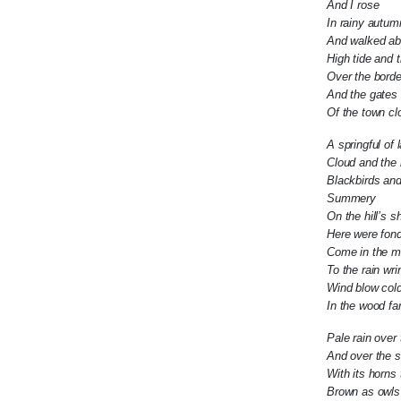
And I rose
In rainy autum
And walked abr
High tide and 
Over the borde
And the gates
Of the town cl
A springful of l
Cloud and the
Blackbirds and
Summery
On the hill’s s
Here were fon
Come in the m
To the rain wri
Wind blow col
In the wood f
Pale rain over
And over the s
With its horns
Brown as owls