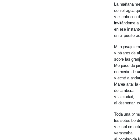
La mañana me
con el agua qu
y el cabeceo d
invitándome a
en ese instant
en el puerto 
Mi agasajo em
y pájaros de a
sobre las gran
Me puse de pi
en medio de un
y eché a andar
Marea alta: la
de la ribera,
y la ciudad,
al despertar, c
Toda una prima
los sotos bord
y el sol de oct
veraneaba
al hombro de l