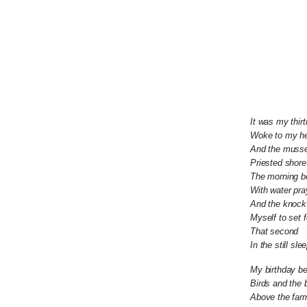
It was my thir
Woke to my he
And the musse
Priested shore
The morning 
With water pra
And the knock 
Myself to set f
That second
In the still sl
My birthday be
Birds and the 
Above the far