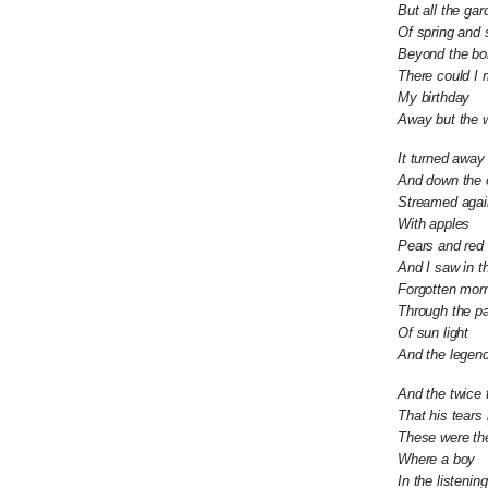
But all the ga
Of spring and 
Beyond the bor
There could I 
My birthday
Away but the w
It turned away 
And down the o
Streamed agai
With apples
Pears and red 
And I saw in th
Forgotten mor
Through the p
Of sun light
And the legend
And the twice t
That his tear
These were the
Where a boy
In the listening