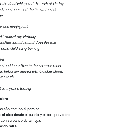
the dead whispered the truth of his joy
d the stones and the fish in the tide.
ry
ter and singingbirds.
d I marvel my birthday
weather turned around. And the true
g dead child sang burning
ieth
n stood there then in the summer noon
wn below lay leaved with October blood.
t’s truth
l in a year’s turning.
ubre
mo año camino al paraíso
o al oído desde el puerto y el bosque vecino
a con su banco de almejas
iendo misa.