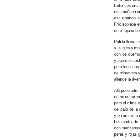
Entonces irrum
esa mañana en
escuchando la 
Frío soplaba el
en el lejano b
Pálida lluvia s
y la iglesia m
con los cuerno
y sobre el cas
pero todos los
de primavera y
allende la riv
Allí pude adm
en mi cumplea
pero el clima e
del país de la 
y en un clima d
hizo brotar de
con manzana
peras y rojas g