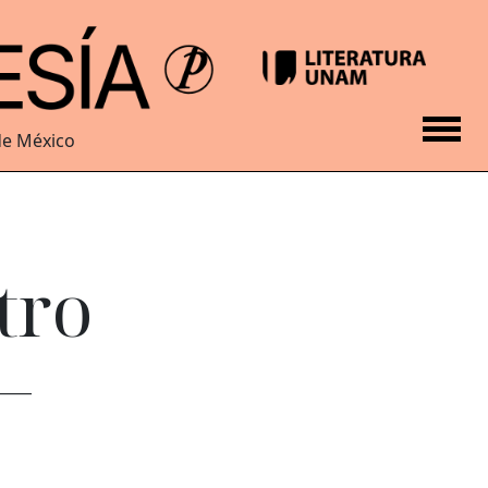
de México
tro
–