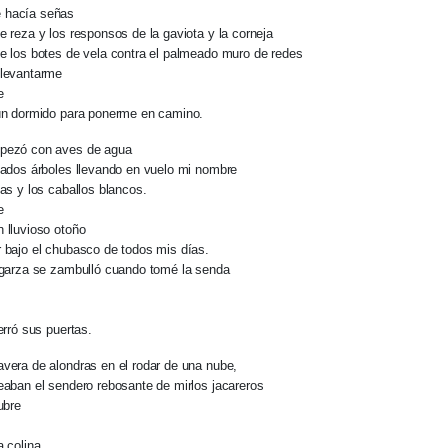
 hacía señas
e reza y los responsos de la gaviota y la corneja
e los botes de vela contra el palmeado muro de redes
 levantarme
e
aún dormido para ponerme en camino.
pezó con aves de agua
lados árboles llevando en vuelo mi nombre
jas y los caballos blancos.
e
 lluvioso otoño
 bajo el chubasco de todos mis días.
 garza se zambulló cuando tomé la senda
erró sus puertas.
vera de alondras en el rodar de una nube,
eaban el sendero rebosante de mirlos jacareros
ubre
a colina.