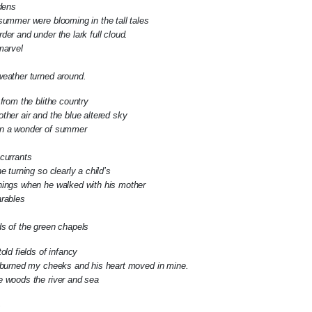
rdens
summer were blooming in the tall tales
der and under the lark full cloud.
marvel
eather turned around.
from the blithe country
ther air and the blue altered sky
n a wonder of summer
currants
e turning so clearly a child’s
nings when he walked with his mother
arables
s of the green chapels
old fields of infancy
s burned my cheeks and his heart moved in mine.
 woods the river and sea