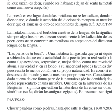
se lexicalizan (es decir, cuando los hablantes dejan de sentir la metáf
como una nueva acepción).
La poesía es ese lugar donde las metáforas no se lexicalizan, donde
diccionario, o donde la acepción del diccionario recupera su metáfo
decir que el Támesis es otro de los nombres del agua (Cf. 02/05/199
La metáfora muestra el borbotón creativo de la lengua, de la significac
siempre algo frustrantes: desean secretamente la lexicalización de l
poeta consiste en convertir sus metáforas en acepciones del diccion
lengua de la lengua…
"Las perlas de tu boca”… Una metáfora tan gastada que ya ni siquier
a sabiendas de que en la actualidad de la poesía (en su realización) 
como algo novedoso, sorpresivo; o, mejor dicho, como una revelación
abona a su verdad y, en el fondo, a su sinceridad (que es la única di
pues resalta lo menos común en su propia naturalidad. Es como si el 
dos cosas del mundo y nos la mostrara por primera vez. Conocíamos
dado cuenta de que forma parte de la naturaleza (de la identidad) de 
poder representarlo en una metáfora. Que esté en la naturaleza de l
Benjamin— significa que está en la naturaleza de las cosas ser otras 
simbólico (su
ka
, dirían los antiguos egipcios). En resumen, ser sig
PAVESAS:
Chocar palabras como piedras, hasta que salte la chispa. (16/07/200