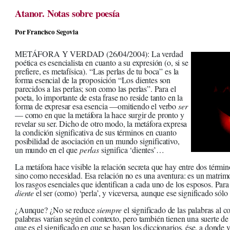
Atanor. Notas sobre poesía
Por Francisco Segovia
METÁFORA Y VERDAD (26/04/2004): La verdad
poética es esencialista en cuanto a su expresión (o, si se
prefiere, es metafísica). “Las perlas de tu boca” es la
forma esencial de la proposición “Los dientes son
parecidos a las perlas; son como las perlas”. Para el
poeta, lo importante de esta frase no reside tanto en la
forma de expresar esa esencia —omitiendo el verbo
ser
— como en que la metáfora la hace surgir de pronto y
revelar su ser. Dicho de otro modo, la metáfora expresa
la condición significativa de sus términos en cuanto
posibilidad de asociación en un mundo significativo,
un mundo en el que
perlas
significa ‘dientes’…
La metáfora hace visible la relación secreta que hay entre dos términ
sino como necesidad. Esa relación no es una aventura: es un matri
los rasgos esenciales que identifican a cada uno de los esposos. Para 
diente
el ser (como) ‘perla’, y viceversa, aunque ese significado sól
¿Aunque? ¿No se reduce
siempre
el significado de las palabras al 
palabras varían según el contexto, pero también tienen una suerte de 
que es el significado en que se basan los diccionarios, ése, a donde