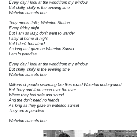
Every day I look at the world from my window
But chilly, chilly is the evening time
Waterloo sunsets fine
Terry meets Julie, Waterloo Station
Every friday night
But I am so lazy, don’t want to wander
I stay at home at night
But I don’t feel afraid
As long as I gaze on Waterloo Sunset
I am in paradise
Every day I look at the world from my window
But chilly, chilly is the evening time
Waterloo sunsets fine
Millions of people swarming like flies round Waterloo underground
But Terry and Julie cross over the river
Where they feel safe and sound
And the don’t need no friends
As long as they gaze on waterloo sunset
They are in paradise
Waterloo sunsets fine