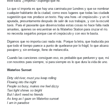
éste salía. ¿Importa? Supongo que no.
Lo que sí importa es que hay una caminata por Londres y que se nombran
cualquier habitante de la ciudad, como esos lugares que todas las ciudad
sugestión que nos produce un texto. Hay una hora –el crepúsculo– y un río
apurada, presuntamente después de salir de sus trabajos, y con la oscuri
taxis. Para el paseante que observa todas estas cosas no hace falta nada
amantes, quienes se encuentran en la Waterloo Station para cruzar el río. 
no necesita seguirlos porque cae el crepúsculo y con eso le basta.
Digamos que no importa casi nada más. Porque la letra, que traducida podr
que todo el tiempo parece a punto de quebrarse por lo frágil, lo que alcan
pasajero y, sin embargo, lleno de melancolía.
Cuando las canciones consiguen eso, es probable que perduren y que, más
con nosotros para siempre, si para siempre es lo que dura la vida de uno.
Waterloo Sunset
Dirty old river, must you keep rolling
Flowing into the night
People so busy, makes me feel dizzy
Taxi light shines so bright
But I don’t need no friends
As long as I gaze on Waterloo sunset
I am in paradise