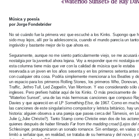
«Waterloo Sunset» de Ray Davi
Música y poesía
por Jorge Fondebrider
No sé cuándo fue la primera vez que escuché a los Kinks. Supongo que 
sido muy lejos, allí por la adolescencia, cuando el mundo parecía un tant
ingrávido y bastante mejor de lo que ahora es.
Seguramente, aunque no me siento particularmente viejo, se me acusará 
nostalgia por la juventud ahora lejana. Voy a responder que mi nostalgia e
esta columna tiene más que ver con la calidad de música que le estaba
reservada a un joven en los años sesenta y en los primeros setenta antes
con cualquier otra cosa. Podría simplemente mencionar a los Beatles y de
un espacio para los primeros Rolling Stones, los primeros Who, Donovan,
Traffic, Jethro Tull, Led Zeppelín, Van Morrison. Y eso considerando sólo 
ingleses. Pero prefiero hablar aquí de los Kinks. O más precisamente de
“Waterloo Sunset”, una de las más hermosas canciones que compuso Ra
Davies y que apareció en el LP
Something Else
, de 1967. Como en much
las canciones de este singularísimo compositor y letrista británico, hay u
historia: alguien observa a una pareja que pasea cerca del Támesis, en L
Julie (¿Julie Christie?). Tanto Stamp como Christie eran dos de los actor
quienes después de haber filmado
Far from the madding croad
(
Lejos del 
Schlesinger, protagonizaron un sonado romance. Sin embargo, en varias o
limitó a señalar que, en realidad, se trataba de su hermana y del novio, y 