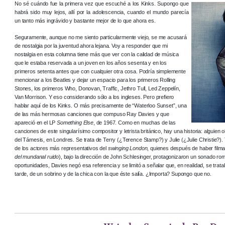
No sé cuándo fue la primera vez que escuché a los Kinks. Supongo que
habrá sido muy lejos, allí por la adolescencia, cuando el mundo parecía
un tanto más ingrávido y bastante mejor de lo que ahora es.
Seguramente, aunque no me siento particularmente viejo, se me acusará
de nostalgia por la juventud ahora lejana. Voy a responder que mi
nostalgia en esta columna tiene más que ver con la calidad de música
que le estaba reservada a un joven en los años sesenta y en los
primeros setenta antes que con cualquier otra cosa. Podría simplemente
mencionar a los Beatles y dejar un espacio para los primeros Rolling
Stones, los primeros Who, Donovan, Traffic, Jethro Tull, Led Zeppelín,
Van Morrison. Y eso considerando sólo a los ingleses. Pero prefiero
hablar aquí de los Kinks. O más precisamente de “Waterloo Sunset”, una
de las más hermosas canciones que compuso Ray Davies y que
apareció en el LP
Something Else
, de 1967. Como en muchas de las
canciones de este singularísimo compositor y letrista británico, hay una historia: alguie
del Támesis, en Londres. Se trata de Terry (¿Terence Stamp?) y Julie (¿Julie Christie?)
de los actores más representativos del
swinging London
, quienes después de haber film
del mundanal ruido
), bajo la dirección de John Schlesinger, protagonizaron un sonado r
oportunidades, Davies negó esa referencia y se limitó a señalar que, en realidad, se tra
tarde, de un sobrino y de la chica con la que éste salía. ¿Importa? Supongo que no.