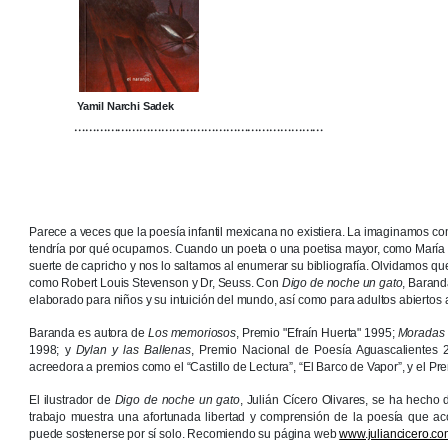
Yamil Narchi Sadek
……………………………………………………………
Parece a veces que la poesía infantil mexicana no existiera. La imaginamos co
tendría por qué ocuparnos. Cuando un poeta o una poetisa mayor, como María
suerte de capricho y nos lo saltamos al enumerar su bibliografía. Olvidamos q
como Robert Louis Stevenson y Dr, Seuss. Con
Digo de noche un gato
, Barand
elaborado para niños y su intuición del mundo, así como para adultos abiertos a
Baranda es autora de
Los memoriosos
, Premio "Efraín Huerta" 1995;
Moradas 
1998; y
Dylan y las Ballenas
, Premio Nacional de Poesía Aguascalientes 200
acreedora a premios como el “Castillo de Lectura”, “El Barco de Vapor”, y el Premi
El ilustrador de
Digo de noche un gato
, Julián Cícero Olivares, se ha hecho 
trabajo muestra una afortunada libertad y comprensión de la poesía que ac
puede sostenerse por sí solo. Recomiendo su página web
www.juliancicero.c