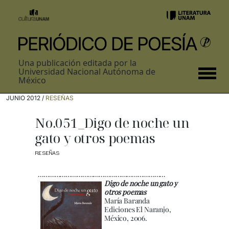
Una publicación editada por la
Universidad Nacional Autónoma de
México
JUNIO 2012 /
RESEÑAS
No.051_Digo de noche un
gato y otros poemas
RESEÑAS
……………………………………………………………
Digo de noche un gato y
otros poemas
María Baranda
Ediciones El Naranjo,
México, 2006.