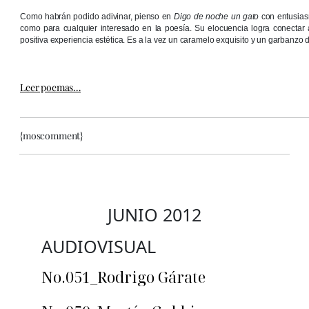
Como habrán podido adivinar, pienso en
Digo de noche un gato
con entusiasmo
como para cualquier interesado en la poesía. Su elocuencia logra conectar
positiva experiencia estética. Es a la vez un caramelo exquisito y un garbanzo d
Leer poemas…
{moscomment}
JUNIO 2012
AUDIOVISUAL
No.051_Rodrigo Gárate