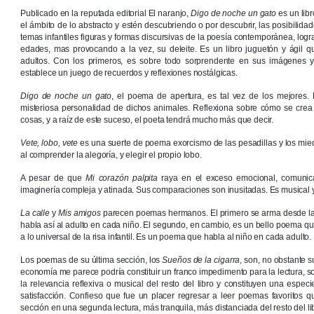
Publicado en la reputada editorial El naranjo,
Digo de noche un gato
es un lib
el ámbito de lo abstracto y estén descubriendo o por descubrir, las posibilida
temas infantiles figuras y formas discursivas de la poesía contemporánea, lo
edades, mas provocando a la vez, su deleite. Es un libro juguetón y ágil qu
adultos. Con los primeros, es sobre todo sorprendente en sus imágenes y 
establece un juego de recuerdos y reflexiones nostálgicas.
Digo de noche un gato
, el poema de apertura, es tal vez de los mejores. 
misteriosa personalidad de dichos animales. Reflexiona sobre cómo se crea
cosas, y a raíz de este suceso, el poeta tendrá mucho más que decir.
Vete, lobo, vete
es una suerte de poema exorcismo de las pesadillas y los mied
al comprender la alegoría, y elegir el propio lobo.
A pesar de que
Mi corazón palpita
raya en el exceso emocional, comunic
imaginería compleja y atinada. Sus comparaciones son inusitadas. Es musical y 
La calle
y
Mis amigos
parecen poemas hermanos. El primero se arma desde la no
habla así al adulto en cada niño. El segundo, en cambio, es un bello poema que
a lo universal de la risa infantil. Es un poema que habla al niño en cada adulto.
Los poemas de su última sección, los
Sueños de la cigarra
, son, no obstante
economía me parece podría constituir un franco impedimento para la lectura, sobr
la relevancia reflexiva o musical del resto del libro y constituyen una espec
satisfacción. Confieso que fue un placer regresar a leer poemas favoritos 
sección en una segunda lectura, más tranquila, más distanciada del resto del li