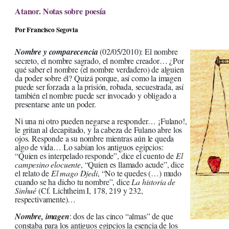
Atanor. Notas sobre poesía
Por Francisco Segovia
Nombre y comparecencia
(02/05/2010): El nombre
secreto, el nombre sagrado, el nombre creador… ¿Por
qué saber el nombre (el nombre verdadero) de alguien
da poder sobre él? Quizá porque, así como la imagen
puede ser forzada a la prisión, robada, secuestrada, así
también el nombre puede ser invocado y obligado a
presentarse ante un poder.
Ni una ni otro pueden negarse a responder… ¡Fulano!,
le gritan al decapitado, y la cabeza de Fulano abre los
ojos. Responde a su nombre mientras aún le queda
algo de vida… Lo sabían los antiguos egipcios:
“Quien es interpelado responde”, dice el cuento de
El
campesino elocuente
, “Quien es llamado acude”, dice
el relato de
El mago Djedi
, “No te quedes (…) mudo
cuando se ha dicho tu nombre”, dice
La historia de
Sinhué
(Cf. Lichtheim I, 178, 219 y 232,
respectivamente)…
Nombre, imagen
: dos de las cinco “almas” de que
constaba para los antiguos egipcios la esencia de los