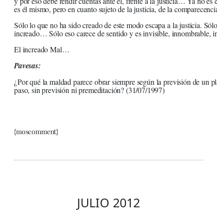
y por eso debe rendir cuentas ante él, frente a la justicia… Ya no es 
es él mismo, pero en cuanto sujeto de la justicia, de la comparecenc
Sólo lo que no ha sido creado de este modo escapa a la justicia. Sól
increado… Sólo eso carece de sentido y es invisible, innombrable, i
El increado Mal…
Pavesas:
¿Por qué la maldad parece obrar siempre según la previsión de un pla
paso, sin previsión ni premeditación? (31/07/1997)
{moscomment}
JULIO 2012