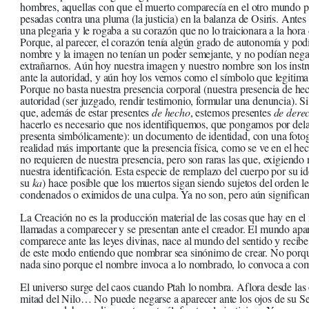
hombres, aquellas con que el muerto comparecía en el otro mundo pa
pesadas contra una pluma (la justicia) en la balanza de Osiris. Antes
una plegaria y le rogaba a su corazón que no lo traicionara a la hora 
Porque, al parecer, el corazón tenía algún grado de autonomía y podía 
nombre y la imagen no tenían un poder semejante, y no podían negars
extrañarnos. Aún hoy nuestra imagen y nuestro nombre son los inst
ante la autoridad, y aún hoy los vemos como el símbolo que legitima 
Porque no basta nuestra presencia corporal (nuestra presencia de hec
autoridad (ser juzgado, rendir testimonio, formular una denuncia). Si
que, además de estar presentes
de hecho
, estemos presentes
de dere
hacerlo es necesario que nos identifiquemos, que pongamos por dela
presenta simbólicamente): un documento de identidad, con una foto
realidad más importante que la presencia física, como se ve en el h
no requieren de nuestra presencia, pero son raras las que, exigiendo
nuestra identificación. Esta especie de remplazo del cuerpo por su id
su
ka
) hace posible que los muertos sigan siendo sujetos del orden l
condenados o eximidos de una culpa. Ya no son, pero aún significan
La Creación no es la producción material de las cosas que hay en el 
llamadas a comparecer y se presentan ante el creador. El mundo apar
comparece ante las leyes divinas, nace al mundo del sentido y recibe
de este modo entiendo que nombrar sea sinónimo de crear. No porqu
nada sino porque el nombre invoca a lo nombrado, lo convoca a com
El universo surge del caos cuando Ptah lo nombra. Aflora desde las 
mitad del Nilo… No puede negarse a aparecer ante los ojos de su Se