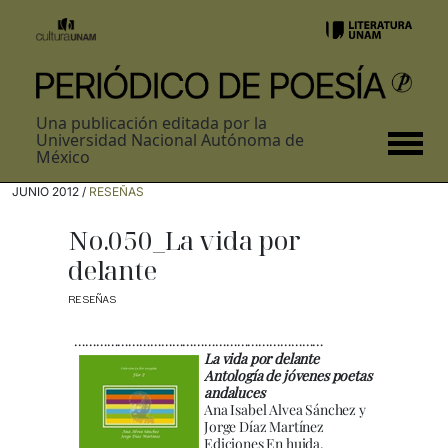
Una publicación editada por la
Universidad Nacional Autónoma de
México
JUNIO 2012 /
RESEÑAS
No.050_La vida por
delante
RESEÑAS
……………………………………………………………
La vida por delante
Antología de jóvenes poetas
andaluces
Ana Isabel Alvea Sánchez y
Jorge Díaz Martínez
Ediciones En huida.