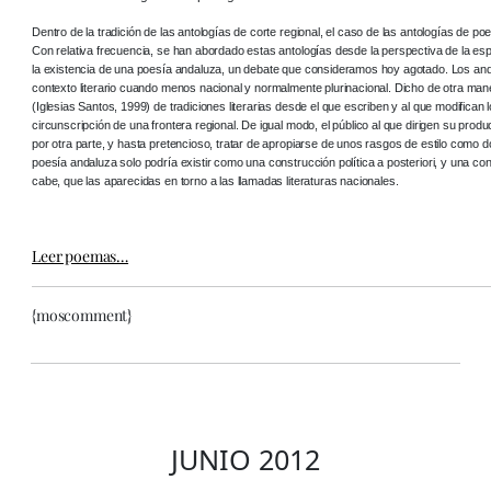
Dentro de la tradición de las antologías de corte regional, el caso de las antologías de
Con relativa frecuencia, se han abordado estas antologías desde la perspectiva de la esp
la existencia de una poesía andaluza, un debate que consideramos hoy agotado. Los an
contexto literario cuando menos nacional y normalmente plurinacional. Dicho de otra man
(Iglesias Santos, 1999) de tradiciones literarias desde el que escriben y al que modific
circunscripción de una frontera regional. De igual modo, el público al que dirigen su produc
por otra parte, y hasta pretencioso, tratar de apropiarse de unos rasgos de estilo como
poesía andaluza solo podría existir como una construcción política a posteriori, y una 
cabe, que las aparecidas en torno a las llamadas literaturas nacionales.
Leer poemas…
{moscomment}
JUNIO 2012